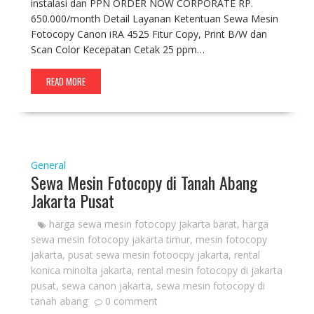
instalasi dan PPN ORDER NOW CORPORATE RP.
650.000/month Detail Layanan Ketentuan Sewa Mesin
Fotocopy Canon iRA 4525 Fitur Copy, Print B/W dan
Scan Color Kecepatan Cetak 25 ppm…
READ MORE
General
Sewa Mesin Fotocopy di Tanah Abang
Jakarta Pusat
harga sewa mesin fotocopy jakarta barat
,
harga
sewa mesin fotocopy jakarta timur
,
mesin fotocopy
jakarta
,
pusat sewa mesin fotoocpy jakarta
,
rental
konica minolta jakarta
,
rental mesin fotocopy di jakarta
pusat
,
sewa canon jakarta
,
sewa mesin fotocopy di
tanah abang
0 comment