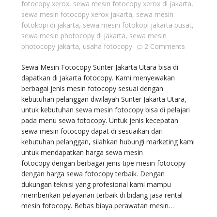
fotocopy xerox
,
sewa mesin fotocopy xerox di jakarta
,
sewa mesin fotocopy xerox jakarta
,
sewa mesin
fotokopi di jakarta
,
sewa mesin fotokopi jakarta pusat
,
sewa mesin photocopy di jakarta
,
sewa mesin
photocopy jakarta
,
usaha fotocopy
2 Comments
Sewa Mesin Fotocopy Sunter Jakarta Utara bisa di
dapatkan di Jakarta fotocopy. Kami menyewakan
berbagai jenis mesin fotocopy sesuai dengan
kebutuhan pelanggan diwilayah Sunter Jakarta Utara,
untuk kebutuhan sewa mesin fotocopy bisa di pelajari
pada menu sewa fotocopy. Untuk jenis kecepatan
sewa mesin fotocopy dapat di sesuaikan dari
kebutuhan pelanggan, silahkan hubungi marketing kami
untuk mendapatkan harga sewa mesin
fotocopy dengan berbagai jenis tipe mesin fotocopy
dengan harga sewa fotocopy terbaik. Dengan
dukungan teknisi yang profesional kami mampu
memberikan pelayanan terbaik di bidang jasa rental
mesin fotocopy. Bebas biaya perawatan mesin…