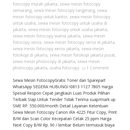
fotocopy murah jakarta
,
sewa mesin fotocopy
semarang
,
sewa mesin fotocopy tangerang
,
sewa
mesin fotocopy untuk kantor
,
sewa mesin fotocopy
untuk usaha
,
sewa mesin fotocopy untuk usaha di
jakarta
,
sewa mesin fotocopy untuk usaha jakarta
,
sewa mesin fotocopy warna jakarta
,
sewa mesin
fotocopy xerox
,
sewa mesin fotocopy xerox di jakarta
,
sewa mesin fotocopy xerox jakarta
,
sewa mesin
fotokopi di jakarta
,
sewa mesin fotokopi jakarta pusat
,
sewa mesin photocopy di jakarta
,
sewa mesin
photocopy jakarta
,
usaha fotocopy
1 Comment
Sewa Mesin FotocopyGratis Toner dan Sparepart
WhatsApp SEGERA HUBUNGI !0813 1127 7805 Harga
Spesial Respon Cepat Jangkaun Luas Produk Pilihan
Terbaik SIap Untuk Tender Tidak Terima suap/mark up
SME RP. 550.000/month Detail Layanan Ketentuan
Sewa Mesin Fotocopy Canon iRA 4225 Fitur Copy, Print
B/W dan Scan Color Kecepatan Cetak 25 ppm Harga
Next Copy B/W Rp. 90 / lembar Belum termasuk biaya