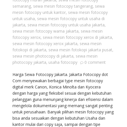
semarang
,
sewa mesin fotocopy tangerang
,
sewa
mesin fotocopy untuk kantor
,
sewa mesin fotocopy
untuk usaha
,
sewa mesin fotocopy untuk usaha di
jakarta
,
sewa mesin fotocopy untuk usaha jakarta
,
sewa mesin fotocopy warna jakarta
,
sewa mesin
fotocopy xerox
,
sewa mesin fotocopy xerox di jakarta
,
sewa mesin fotocopy xerox jakarta
,
sewa mesin
fotokopi di jakarta
,
sewa mesin fotokopi jakarta pusat
,
sewa mesin photocopy di jakarta
,
sewa mesin
photocopy jakarta
,
usaha fotocopy
0 comment
Harga Sewa Fotocopy Jakarta. Jakarta Fotocopy dot
Com menyewakan berbagai type mesin fotocopy
digital merk Canon, Konica Minolta dan Kyocera
dengan harga yang fleksibel sesuai dengan kebutuhan
pelanggan guna menunjang kinerja dan efisiensi dalam
mengelola dokumentasi yang memang sangat penting
untuk perusahaan. Banyak pilihan mesin fotocopy yang
bisa anda sesuaikan dengan kebutuhan Usaha dan
kantor mulai dari copy saja, sampai dengan tipe