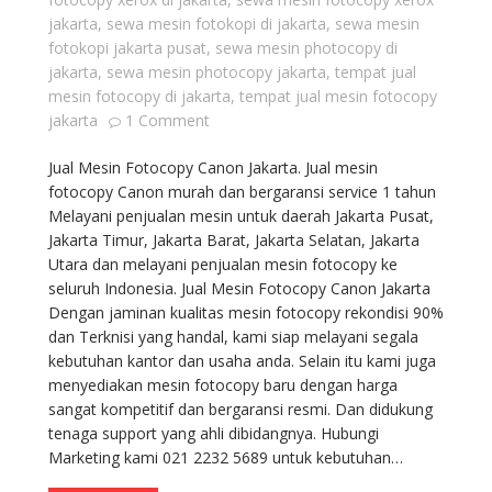
jakarta
,
sewa mesin fotokopi di jakarta
,
sewa mesin
fotokopi jakarta pusat
,
sewa mesin photocopy di
jakarta
,
sewa mesin photocopy jakarta
,
tempat jual
mesin fotocopy di jakarta
,
tempat jual mesin fotocopy
jakarta
1 Comment
Jual Mesin Fotocopy Canon Jakarta. Jual mesin
fotocopy Canon murah dan bergaransi service 1 tahun
Melayani penjualan mesin untuk daerah Jakarta Pusat,
Jakarta Timur, Jakarta Barat, Jakarta Selatan, Jakarta
Utara dan melayani penjualan mesin fotocopy ke
seluruh Indonesia. Jual Mesin Fotocopy Canon Jakarta
Dengan jaminan kualitas mesin fotocopy rekondisi 90%
dan Terknisi yang handal, kami siap melayani segala
kebutuhan kantor dan usaha anda. Selain itu kami juga
menyediakan mesin fotocopy baru dengan harga
sangat kompetitif dan bergaransi resmi. Dan didukung
tenaga support yang ahli dibidangnya. Hubungi
Marketing kami 021 2232 5689 untuk kebutuhan…