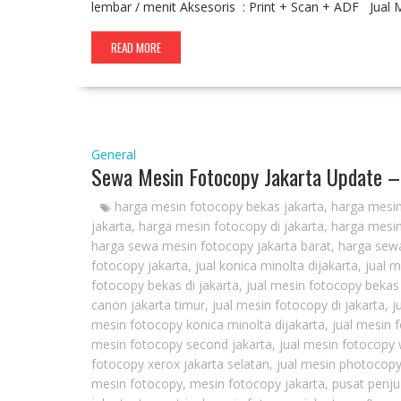
lembar / menit Aksesoris : Print + Scan + ADF Jual
READ MORE
General
Sewa Mesin Fotocopy Jakarta Update –
harga mesin fotocopy bekas jakarta
,
harga mesin
jakarta
,
harga mesin fotocopy di jakarta
,
harga mesin
harga sewa mesin fotocopy jakarta barat
,
harga sewa
fotocopy jakarta
,
jual konica minolta dijakarta
,
jual 
fotocopy bekas di jakarta
,
jual mesin fotocopy bekas
canon jakarta timur
,
jual mesin fotocopy di jakarta
,
j
mesin fotocopy konica minolta dijakarta
,
jual mesin 
mesin fotocopy second jakarta
,
jual mesin fotocopy 
fotocopy xerox jakarta selatan
,
jual mesin photocopy
mesin fotocopy
,
mesin fotocopy jakarta
,
pusat penju