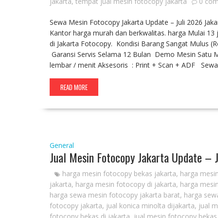
jakarta
,
tempat jual mesin fotocopy jakarta
0 co
Sewa Mesin Fotocopy Jakarta Update – Juli 2026 Jak
Kantor harga murah dan berkwalitas. harga Mulai 13 j
di Jakarta Fotocopy. Kondisi Barang Sangat Mulus (
Garansi Servis Selama 12 Bulan Demo Mesin Satu Min
lembar / menit Aksesoris : Print + Scan + ADF Sew
READ MORE
General
Jual Mesin Fotocopy Jakarta Update – 
harga mesin fotocopy bekas jakarta
,
harga mesin
jakarta
,
harga mesin fotocopy di jakarta
,
harga mesin
harga sewa mesin fotocopy jakarta barat
,
harga sewa
fotocopy jakarta
,
jual konica minolta dijakarta
,
jual 
fotocopy bekas di jakarta
,
jual mesin fotocopy bekas