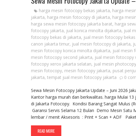
Sewa Mesin Fotocopy Jakarta Update –
harga mesin fotocopy bekas jakarta
,
harga mesin
jakarta
,
harga mesin fotocopy di jakarta
,
harga mesin
harga sewa mesin fotocopy jakarta barat
,
harga sewa
fotocopy jakarta
,
jual konica minolta dijakarta
,
jual 
fotocopy bekas di jakarta
,
jual mesin fotocopy bekas
canon jakarta timur
,
jual mesin fotocopy di jakarta
,
j
mesin fotocopy konica minolta dijakarta
,
jual mesin 
mesin fotocopy second jakarta
,
jual mesin fotocopy 
fotocopy xerox jakarta selatan
,
jual mesin photocopy
mesin fotocopy
,
mesin fotocopy jakarta
,
pusat penju
jakarta
,
tempat jual mesin fotocopy jakarta
0 co
Sewa Mesin Fotocopy Jakarta Update – Juni 2026 Ja
Kantor harga murah dan berkwalitas. harga Mulai 13 j
di Jakarta Fotocopy. Kondisi Barang Sangat Mulus (
Garansi Servis Selama 12 Bulan Demo Mesin Satu Min
lembar / menit Aksesoris : Print + Scan + ADF Pak
READ MORE