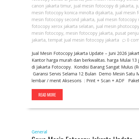
canon jakarta timur
,
jual mesin fotocopy di jakarta
,
j
mesin fotocopy konica minolta dijakarta
,
jual mesin 
mesin fotocopy second jakarta
,
jual mesin fotocopy 
fotocopy xerox jakarta selatan
,
jual mesin photocopy
mesin fotocopy
,
mesin fotocopy jakarta
,
pusat penju
jakarta
,
tempat jual mesin fotocopy jakarta
0 co
Jual Mesin Fotocopy Jakarta Update – Juni 2026 Jak
Kantor harga murah dan berkwalitas. harga Mulai 13 j
di Jakarta Fotocopy. Kondisi Barang Sangat Mulus (
Garansi Servis Selama 12 Bulan Demo Mesin Satu Min
lembar / menit Aksesoris : Print + Scan + ADF Pak
READ MORE
General