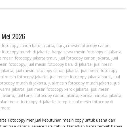
– Mei 2026
 fotocopy canon baru jakarta
,
harga mesin fotocopy canon
 fotocopy murah di jakarta
,
harga sewa mesin fotocopy di jakarta
,
 mesin fotocopy jakarta timur
,
jual fotocopy canon jakarta
,
jual
mesin fotocopy
,
jual mesin fotocopy baru di jakarta
,
jual mesin
 jakarta
,
jual mesin fotocopy canon jakarta
,
jual mesin fotocopy
ual mesin fotocopy jakarta
,
jual mesin fotocopy jakarta barat
,
jual
fotocopy murah di jakarta
,
jual mesin fotocopy murah jakarta
,
jual
warna jakarta
,
jual mesin fotocopy xerox jakarta
,
jual mesin
 jakarta
,
jual toner fotocopy canon jakarta
,
konica minolta jakarta
,
alan mesin fotocopy di jakarta
,
tempat jual mesin fotocopy di
mment
arta Fotocopy menjual kebutuhan mesin copy untuk usaha dan
t an free garansi service satu tahun. Dapatkan harga terbaik hanya