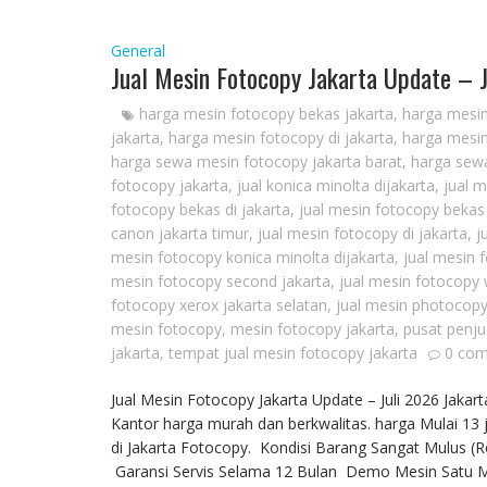
General
Jual Mesin Fotocopy Jakarta Update – 
harga mesin fotocopy bekas jakarta
,
harga mesin
jakarta
,
harga mesin fotocopy di jakarta
,
harga mesin
harga sewa mesin fotocopy jakarta barat
,
harga sewa
fotocopy jakarta
,
jual konica minolta dijakarta
,
jual 
fotocopy bekas di jakarta
,
jual mesin fotocopy bekas
canon jakarta timur
,
jual mesin fotocopy di jakarta
,
j
mesin fotocopy konica minolta dijakarta
,
jual mesin 
mesin fotocopy second jakarta
,
jual mesin fotocopy 
fotocopy xerox jakarta selatan
,
jual mesin photocopy
mesin fotocopy
,
mesin fotocopy jakarta
,
pusat penju
jakarta
,
tempat jual mesin fotocopy jakarta
0 co
Jual Mesin Fotocopy Jakarta Update – Juli 2026 Jak
Kantor harga murah dan berkwalitas. harga Mulai 13 j
di Jakarta Fotocopy. Kondisi Barang Sangat Mulus (
Garansi Servis Selama 12 Bulan Demo Mesin Satu Min