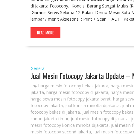
di Jakarta Fotocopy. Kondisi Barang Sangat Mulus (
Garansi Servis Selama 12 Bulan Demo Mesin Satu Min
lembar / menit Aksesoris : Print + Scan + ADF Pak
READ MORE
General
Jual Mesin Fotocopy Jakarta Update –
harga mesin fotocopy bekas jakarta
,
harga mesin
jakarta
,
harga mesin fotocopy di jakarta
,
harga mesin
harga sewa mesin fotocopy jakarta barat
,
harga sewa
fotocopy jakarta
,
jual konica minolta dijakarta
,
jual 
fotocopy bekas di jakarta
,
jual mesin fotocopy bekas
canon jakarta timur
,
jual mesin fotocopy di jakarta
,
j
mesin fotocopy konica minolta dijakarta
,
jual mesin 
mesin fotocopy second jakarta
,
jual mesin fotocopy 