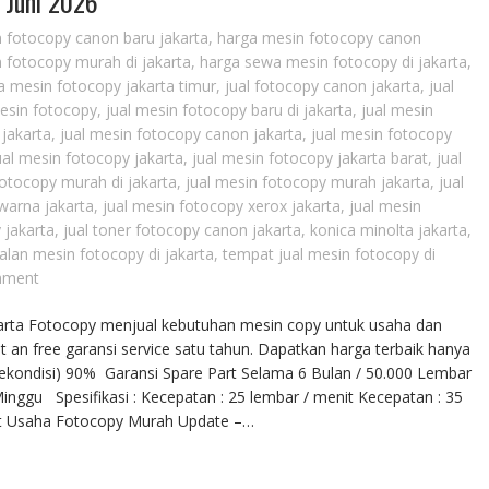
 Juni 2026
 fotocopy canon baru jakarta
,
harga mesin fotocopy canon
 fotocopy murah di jakarta
,
harga sewa mesin fotocopy di jakarta
,
 mesin fotocopy jakarta timur
,
jual fotocopy canon jakarta
,
jual
mesin fotocopy
,
jual mesin fotocopy baru di jakarta
,
jual mesin
 jakarta
,
jual mesin fotocopy canon jakarta
,
jual mesin fotocopy
ual mesin fotocopy jakarta
,
jual mesin fotocopy jakarta barat
,
jual
fotocopy murah di jakarta
,
jual mesin fotocopy murah jakarta
,
jual
warna jakarta
,
jual mesin fotocopy xerox jakarta
,
jual mesin
 jakarta
,
jual toner fotocopy canon jakarta
,
konica minolta jakarta
,
alan mesin fotocopy di jakarta
,
tempat jual mesin fotocopy di
mment
karta Fotocopy menjual kebutuhan mesin copy untuk usaha dan
t an free garansi service satu tahun. Dapatkan harga terbaik hanya
Rekondisi) 90% Garansi Spare Part Selama 6 Bulan / 50.000 Lembar
ggu Spesifikasi : Kecepatan : 25 lembar / menit Kecepatan : 35
et Usaha Fotocopy Murah Update –…