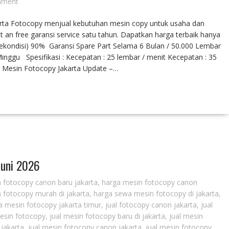
mment
arta Fotocopy menjual kebutuhan mesin copy untuk usaha dan
t an free garansi service satu tahun. Dapatkan harga terbaik hanya
Rekondisi) 90% Garansi Spare Part Selama 6 Bulan / 50.000 Lembar
ggu Spesifikasi : Kecepatan : 25 lembar / menit Kecepatan : 35
a Mesin Fotocopy Jakarta Update –…
Juni 2026
 fotocopy canon baru jakarta
,
harga mesin fotocopy canon
 fotocopy murah di jakarta
,
harga sewa mesin fotocopy di jakarta
,
 mesin fotocopy jakarta timur
,
jual fotocopy canon jakarta
,
jual
mesin fotocopy
,
jual mesin fotocopy baru di jakarta
,
jual mesin
 jakarta
,
jual mesin fotocopy canon jakarta
,
jual mesin fotocopy