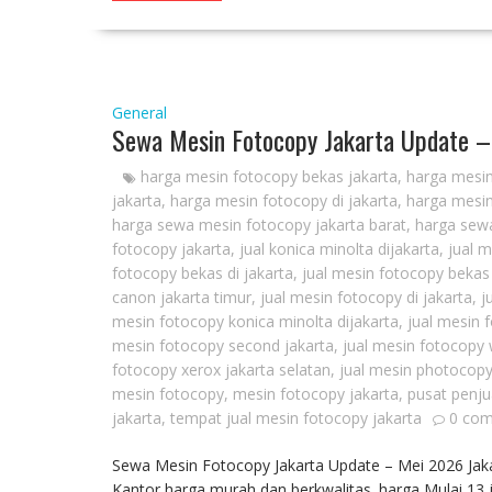
General
Sewa Mesin Fotocopy Jakarta Update 
harga mesin fotocopy bekas jakarta
,
harga mesin
jakarta
,
harga mesin fotocopy di jakarta
,
harga mesin
harga sewa mesin fotocopy jakarta barat
,
harga sewa
fotocopy jakarta
,
jual konica minolta dijakarta
,
jual 
fotocopy bekas di jakarta
,
jual mesin fotocopy bekas
canon jakarta timur
,
jual mesin fotocopy di jakarta
,
j
mesin fotocopy konica minolta dijakarta
,
jual mesin 
mesin fotocopy second jakarta
,
jual mesin fotocopy 
fotocopy xerox jakarta selatan
,
jual mesin photocopy
mesin fotocopy
,
mesin fotocopy jakarta
,
pusat penju
jakarta
,
tempat jual mesin fotocopy jakarta
0 co
Sewa Mesin Fotocopy Jakarta Update – Mei 2026 Jak
Kantor harga murah dan berkwalitas. harga Mulai 13 j