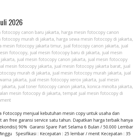
Juli 2026
 fotocopy canon baru jakarta
,
harga mesin fotocopy canon
 fotocopy murah di jakarta
,
harga sewa mesin fotocopy di jakarta
,
 mesin fotocopy jakarta timur
,
jual fotocopy canon jakarta
,
jual
mesin fotocopy
,
jual mesin fotocopy baru di jakarta
,
jual mesin
 jakarta
,
jual mesin fotocopy canon jakarta
,
jual mesin fotocopy
ual mesin fotocopy jakarta
,
jual mesin fotocopy jakarta barat
,
jual
fotocopy murah di jakarta
,
jual mesin fotocopy murah jakarta
,
jual
warna jakarta
,
jual mesin fotocopy xerox jakarta
,
jual mesin
 jakarta
,
jual toner fotocopy canon jakarta
,
konica minolta jakarta
,
alan mesin fotocopy di jakarta
,
tempat jual mesin fotocopy di
mment
arta Fotocopy menjual kebutuhan mesin copy untuk usaha dan
t an free garansi service satu tahun. Dapatkan harga terbaik hanya
Rekondisi) 90% Garansi Spare Part Selama 6 Bulan / 50.000 Lembar
ggu Spesifikasi : Kecepatan : 25 lembar / menit Kecepatan : 35