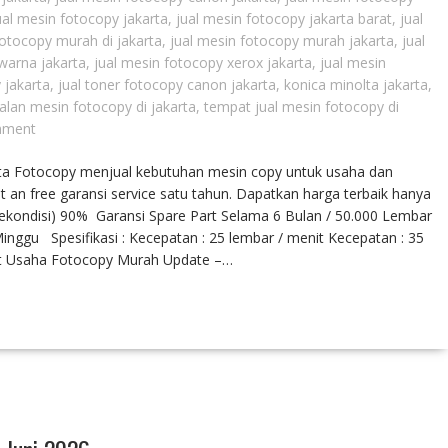
ual mesin fotocopy jakarta
,
jual mesin fotocopy jakarta barat
,
jual
fotocopy murah di jakarta
,
jual mesin fotocopy murah jakarta
,
jual
warna jakarta
,
jual mesin fotocopy xerox jakarta
,
jual mesin
 jakarta
,
jual toner fotocopy canon jakarta
,
konica minolta jakarta
,
alan mesin fotocopy di jakarta
,
tempat jual mesin fotocopy di
mment
arta Fotocopy menjual kebutuhan mesin copy untuk usaha dan
t an free garansi service satu tahun. Dapatkan harga terbaik hanya
Rekondisi) 90% Garansi Spare Part Selama 6 Bulan / 50.000 Lembar
ggu Spesifikasi : Kecepatan : 25 lembar / menit Kecepatan : 35
et Usaha Fotocopy Murah Update –…