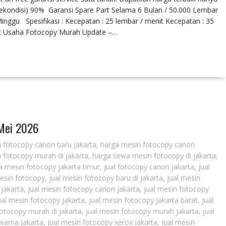
Rekondisi) 90% Garansi Spare Part Selama 6 Bulan / 50.000 Lembar
ggu Spesifikasi : Kecepatan : 25 lembar / menit Kecepatan : 35
et Usaha Fotocopy Murah Update –…
 Mei 2026
 fotocopy canon baru jakarta
,
harga mesin fotocopy canon
 fotocopy murah di jakarta
,
harga sewa mesin fotocopy di jakarta
,
 mesin fotocopy jakarta timur
,
jual fotocopy canon jakarta
,
jual
mesin fotocopy
,
jual mesin fotocopy baru di jakarta
,
jual mesin
 jakarta
,
jual mesin fotocopy canon jakarta
,
jual mesin fotocopy
ual mesin fotocopy jakarta
,
jual mesin fotocopy jakarta barat
,
jual
fotocopy murah di jakarta
,
jual mesin fotocopy murah jakarta
,
jual
warna jakarta
,
jual mesin fotocopy xerox jakarta
,
jual mesin