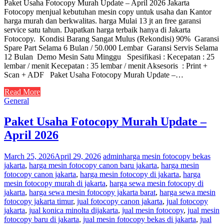
Paket Usaha Fotocopy Murah Update – April 2026 Jakarta
Fotocopy menjual kebutuhan mesin copy untuk usaha dan Kantor
harga murah dan berkwalitas. harga Mulai 13 jt an free garansi
service satu tahun. Dapatkan harga terbaik hanya di Jakarta
Fotocopy. Kondisi Barang Sangat Mulus (Rekondisi) 90% Garansi
Spare Part Selama 6 Bulan / 50.000 Lembar Garansi Servis Selama
12 Bulan Demo Mesin Satu Minggu Spesifikasi : Kecepatan : 25
lembar / menit Kecepatan : 35 lembar / menit Aksesoris : Print +
Scan + ADF Paket Usaha Fotocopy Murah Update –…
Read More
General
Paket Usaha Fotocopy Murah Update –
April 2026
March 25, 2026
April 29, 2026
admin
harga mesin fotocopy bekas
jakarta
,
harga mesin fotocopy canon baru jakarta
,
harga mesin
fotocopy canon jakarta
,
harga mesin fotocopy di jakarta
,
harga
mesin fotocopy murah di jakarta
,
harga sewa mesin fotocopy di
jakarta
,
harga sewa mesin fotocopy jakarta barat
,
harga sewa mesin
fotocopy jakarta timur
,
jual fotocopy canon jakarta
,
jual fotocopy
jakarta
,
jual konica minolta dijakarta
,
jual mesin fotocopy
,
jual mesin
fotocopy baru di jakarta
,
jual mesin fotocopy bekas di jakarta
,
jual