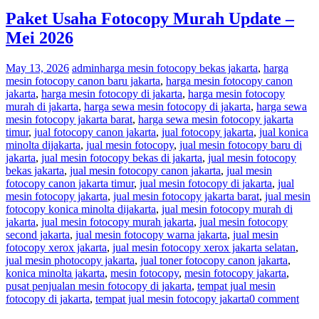
Paket Usaha Fotocopy Murah Update –
Mei 2026
May 13, 2026
admin
harga mesin fotocopy bekas jakarta
,
harga
mesin fotocopy canon baru jakarta
,
harga mesin fotocopy canon
jakarta
,
harga mesin fotocopy di jakarta
,
harga mesin fotocopy
murah di jakarta
,
harga sewa mesin fotocopy di jakarta
,
harga sewa
mesin fotocopy jakarta barat
,
harga sewa mesin fotocopy jakarta
timur
,
jual fotocopy canon jakarta
,
jual fotocopy jakarta
,
jual konica
minolta dijakarta
,
jual mesin fotocopy
,
jual mesin fotocopy baru di
jakarta
,
jual mesin fotocopy bekas di jakarta
,
jual mesin fotocopy
bekas jakarta
,
jual mesin fotocopy canon jakarta
,
jual mesin
fotocopy canon jakarta timur
,
jual mesin fotocopy di jakarta
,
jual
mesin fotocopy jakarta
,
jual mesin fotocopy jakarta barat
,
jual mesin
fotocopy konica minolta dijakarta
,
jual mesin fotocopy murah di
jakarta
,
jual mesin fotocopy murah jakarta
,
jual mesin fotocopy
second jakarta
,
jual mesin fotocopy warna jakarta
,
jual mesin
fotocopy xerox jakarta
,
jual mesin fotocopy xerox jakarta selatan
,
jual mesin photocopy jakarta
,
jual toner fotocopy canon jakarta
,
konica minolta jakarta
,
mesin fotocopy
,
mesin fotocopy jakarta
,
pusat penjualan mesin fotocopy di jakarta
,
tempat jual mesin
fotocopy di jakarta
,
tempat jual mesin fotocopy jakarta
0 comment