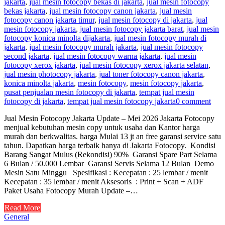
jakarta
,
jual mesin fotocopy bekas di jakarta
,
jual mesin fotocopy
bekas jakarta
,
jual mesin fotocopy canon jakarta
,
jual mesin
fotocopy canon jakarta timur
,
jual mesin fotocopy di jakarta
,
jual
mesin fotocopy jakarta
,
jual mesin fotocopy jakarta barat
,
jual mesin
fotocopy konica minolta dijakarta
,
jual mesin fotocopy murah di
jakarta
,
jual mesin fotocopy murah jakarta
,
jual mesin fotocopy
second jakarta
,
jual mesin fotocopy warna jakarta
,
jual mesin
fotocopy xerox jakarta
,
jual mesin fotocopy xerox jakarta selatan
,
jual mesin photocopy jakarta
,
jual toner fotocopy canon jakarta
,
konica minolta jakarta
,
mesin fotocopy
,
mesin fotocopy jakarta
,
pusat penjualan mesin fotocopy di jakarta
,
tempat jual mesin
fotocopy di jakarta
,
tempat jual mesin fotocopy jakarta
0 comment
Jual Mesin Fotocopy Jakarta Update – Mei 2026 Jakarta Fotocopy
menjual kebutuhan mesin copy untuk usaha dan Kantor harga
murah dan berkwalitas. harga Mulai 13 jt an free garansi service satu
tahun. Dapatkan harga terbaik hanya di Jakarta Fotocopy. Kondisi
Barang Sangat Mulus (Rekondisi) 90% Garansi Spare Part Selama
6 Bulan / 50.000 Lembar Garansi Servis Selama 12 Bulan Demo
Mesin Satu Minggu Spesifikasi : Kecepatan : 25 lembar / menit
Kecepatan : 35 lembar / menit Aksesoris : Print + Scan + ADF
Paket Usaha Fotocopy Murah Update –…
Read More
General