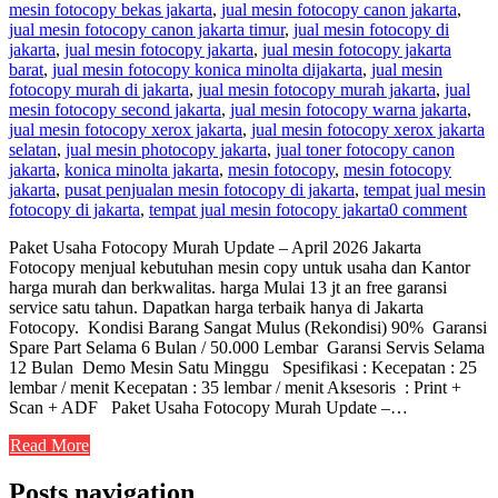
mesin fotocopy bekas jakarta
,
jual mesin fotocopy canon jakarta
,
jual mesin fotocopy canon jakarta timur
,
jual mesin fotocopy di
jakarta
,
jual mesin fotocopy jakarta
,
jual mesin fotocopy jakarta
barat
,
jual mesin fotocopy konica minolta dijakarta
,
jual mesin
fotocopy murah di jakarta
,
jual mesin fotocopy murah jakarta
,
jual
mesin fotocopy second jakarta
,
jual mesin fotocopy warna jakarta
,
jual mesin fotocopy xerox jakarta
,
jual mesin fotocopy xerox jakarta
selatan
,
jual mesin photocopy jakarta
,
jual toner fotocopy canon
jakarta
,
konica minolta jakarta
,
mesin fotocopy
,
mesin fotocopy
jakarta
,
pusat penjualan mesin fotocopy di jakarta
,
tempat jual mesin
fotocopy di jakarta
,
tempat jual mesin fotocopy jakarta
0 comment
Paket Usaha Fotocopy Murah Update – April 2026 Jakarta
Fotocopy menjual kebutuhan mesin copy untuk usaha dan Kantor
harga murah dan berkwalitas. harga Mulai 13 jt an free garansi
service satu tahun. Dapatkan harga terbaik hanya di Jakarta
Fotocopy. Kondisi Barang Sangat Mulus (Rekondisi) 90% Garansi
Spare Part Selama 6 Bulan / 50.000 Lembar Garansi Servis Selama
12 Bulan Demo Mesin Satu Minggu Spesifikasi : Kecepatan : 25
lembar / menit Kecepatan : 35 lembar / menit Aksesoris : Print +
Scan + ADF Paket Usaha Fotocopy Murah Update –…
Read More
Posts navigation