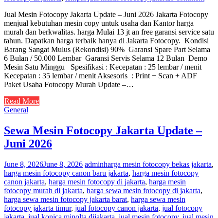
Jual Mesin Fotocopy Jakarta Update – Juni 2026 Jakarta Fotocopy
menjual kebutuhan mesin copy untuk usaha dan Kantor harga
murah dan berkwalitas. harga Mulai 13 jt an free garansi service satu
tahun. Dapatkan harga terbaik hanya di Jakarta Fotocopy. Kondisi
Barang Sangat Mulus (Rekondisi) 90% Garansi Spare Part Selama
6 Bulan / 50.000 Lembar Garansi Servis Selama 12 Bulan Demo
Mesin Satu Minggu Spesifikasi : Kecepatan : 25 lembar / menit
Kecepatan : 35 lembar / menit Aksesoris : Print + Scan + ADF
Paket Usaha Fotocopy Murah Update –…
Read More
General
Sewa Mesin Fotocopy Jakarta Update –
Juni 2026
June 8, 2026
June 8, 2026
admin
harga mesin fotocopy bekas jakarta
,
harga mesin fotocopy canon baru jakarta
,
harga mesin fotocopy
canon jakarta
,
harga mesin fotocopy di jakarta
,
harga mesin
fotocopy murah di jakarta
,
harga sewa mesin fotocopy di jakarta
,
harga sewa mesin fotocopy jakarta barat
,
harga sewa mesin
fotocopy jakarta timur
,
jual fotocopy canon jakarta
,
jual fotocopy
jakarta
,
jual konica minolta dijakarta
,
jual mesin fotocopy
,
jual mesin