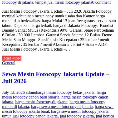
fotocopy di jakarta
,
tempat jual mesin fotocopy jakarta
0 comment
Jual Mesin Fotocopy Jakarta Update – Juli 2026 Jakarta Fotocopy
menjual kebutuhan mesin copy untuk usaha dan Kantor harga
murah dan berkwalitas. harga Mulai 13 jt an free garansi service satu
tahun. Dapatkan harga terbaik hanya di Jakarta Fotocopy. Kondisi
Barang Sangat Mulus (Rekondisi) 90% Garansi Spare Part Selama
6 Bulan / 50.000 Lembar Garansi Servis Selama 12 Bulan Demo
Mesin Satu Minggu Spesifikasi : Kecepatan : 25 lembar / menit
Kecepatan : 35 lembar / menit Aksesoris : Print + Scan + ADF
Jual Mesin Fotocopy Jakarta Update –…
Read More
General
Sewa Mesin Fotocopy Jakarta Update –
Juli 2026
July 13, 2026
admin
harga mesin fotocopy bekas jakarta
,
harga
mesin fotocopy canon baru jakarta
,
harga mesin fotocopy canon
jakarta
,
harga mesin fotocopy di jakarta
,
harga mesin fotocopy
murah di jakarta
,
harga sewa mesin fotocopy di jakarta
,
harga sewa
mesin fotocopy jakarta barat
,
harga sewa mesin fotocopy jakarta
timur
,
jual fotocopy canon jakarta
,
jual fotocopy jakarta
,
jual konica