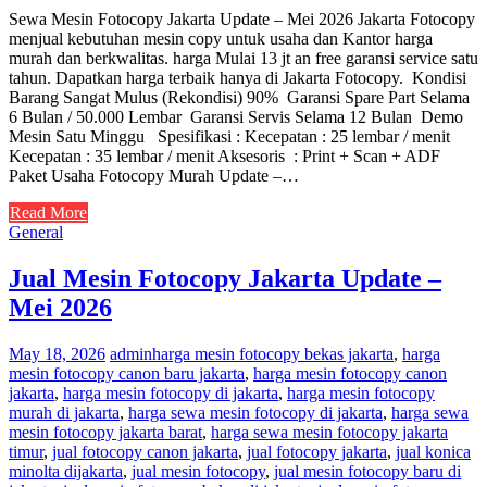
Sewa Mesin Fotocopy Jakarta Update – Mei 2026 Jakarta Fotocopy
menjual kebutuhan mesin copy untuk usaha dan Kantor harga
murah dan berkwalitas. harga Mulai 13 jt an free garansi service satu
tahun. Dapatkan harga terbaik hanya di Jakarta Fotocopy. Kondisi
Barang Sangat Mulus (Rekondisi) 90% Garansi Spare Part Selama
6 Bulan / 50.000 Lembar Garansi Servis Selama 12 Bulan Demo
Mesin Satu Minggu Spesifikasi : Kecepatan : 25 lembar / menit
Kecepatan : 35 lembar / menit Aksesoris : Print + Scan + ADF
Paket Usaha Fotocopy Murah Update –…
Read More
General
Jual Mesin Fotocopy Jakarta Update –
Mei 2026
May 18, 2026
admin
harga mesin fotocopy bekas jakarta
,
harga
mesin fotocopy canon baru jakarta
,
harga mesin fotocopy canon
jakarta
,
harga mesin fotocopy di jakarta
,
harga mesin fotocopy
murah di jakarta
,
harga sewa mesin fotocopy di jakarta
,
harga sewa
mesin fotocopy jakarta barat
,
harga sewa mesin fotocopy jakarta
timur
,
jual fotocopy canon jakarta
,
jual fotocopy jakarta
,
jual konica
minolta dijakarta
,
jual mesin fotocopy
,
jual mesin fotocopy baru di