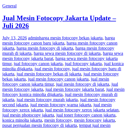
General
Jual Mesin Fotocopy Jakarta Update –
Juli 2026
July 13, 2026
admin
harga mesin fotocopy bekas jakarta
,
harga
mesin fotocopy canon baru jakarta
,
harga mesin fotocopy canon
jakarta
,
harga mesin fotocopy di jakarta
,
harga mesin fotocopy
murah di jakarta
,
harga sewa mesin fotocopy di jakarta
,
harga sewa
mesin fotocopy jakarta barat
,
harga sewa mesin fotocopy jakarta
timur
,
jual fotocopy canon jakarta
,
jual fotocopy jakarta
,
jual konica
minolta dijakarta
,
jual mesin fotocopy
,
jual mesin fotocopy baru di
jakarta
,
jual mesin fotocopy bekas di jakarta
,
jual mesin fotocopy
bekas jakarta
,
jual mesin fotocopy canon jakarta
,
jual mesin
fotocopy canon jakarta timur
,
jual mesin fotocopy di jakarta
,
jual
mesin fotocopy jakarta
,
jual mesin fotocopy jakarta barat
,
jual mesin
fotocopy konica minolta dijakarta
,
jual mesin fotocopy murah di
jakarta
,
jual mesin fotocopy murah jakarta
,
jual mesin fotocopy
second jakarta
,
jual mesin fotocopy warna jakarta
,
jual mesin
fotocopy xerox jakarta
,
jual mesin fotocopy xerox jakarta selatan
,
jual mesin photocopy jakarta
,
jual toner fotocopy canon jakarta
,
konica minolta jakarta
,
mesin fotocopy
,
mesin fotocopy jakarta
,
pusat penjualan mesin fotocopy di jakarta
,
tempat jual mesin