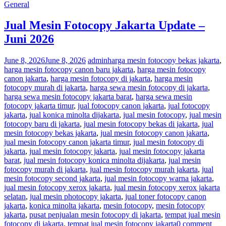
General
Jual Mesin Fotocopy Jakarta Update –
Juni 2026
June 8, 2026
June 8, 2026
admin
harga mesin fotocopy bekas jakarta
,
harga mesin fotocopy canon baru jakarta
,
harga mesin fotocopy
canon jakarta
,
harga mesin fotocopy di jakarta
,
harga mesin
fotocopy murah di jakarta
,
harga sewa mesin fotocopy di jakarta
,
harga sewa mesin fotocopy jakarta barat
,
harga sewa mesin
fotocopy jakarta timur
,
jual fotocopy canon jakarta
,
jual fotocopy
jakarta
,
jual konica minolta dijakarta
,
jual mesin fotocopy
,
jual mesin
fotocopy baru di jakarta
,
jual mesin fotocopy bekas di jakarta
,
jual
mesin fotocopy bekas jakarta
,
jual mesin fotocopy canon jakarta
,
jual mesin fotocopy canon jakarta timur
,
jual mesin fotocopy di
jakarta
,
jual mesin fotocopy jakarta
,
jual mesin fotocopy jakarta
barat
,
jual mesin fotocopy konica minolta dijakarta
,
jual mesin
fotocopy murah di jakarta
,
jual mesin fotocopy murah jakarta
,
jual
mesin fotocopy second jakarta
,
jual mesin fotocopy warna jakarta
,
jual mesin fotocopy xerox jakarta
,
jual mesin fotocopy xerox jakarta
selatan
,
jual mesin photocopy jakarta
,
jual toner fotocopy canon
jakarta
,
konica minolta jakarta
,
mesin fotocopy
,
mesin fotocopy
jakarta
,
pusat penjualan mesin fotocopy di jakarta
,
tempat jual mesin
fotocopy di jakarta
,
tempat jual mesin fotocopy jakarta
0 comment