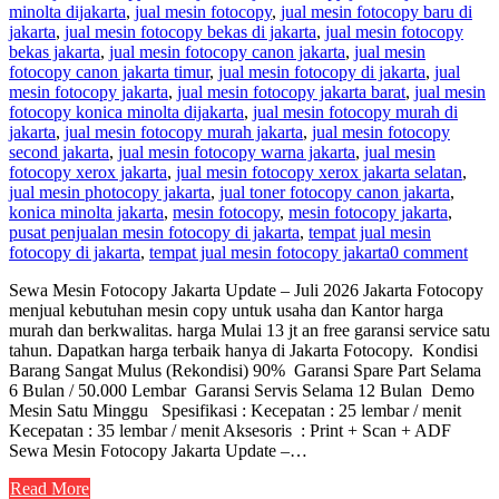
minolta dijakarta
,
jual mesin fotocopy
,
jual mesin fotocopy baru di
jakarta
,
jual mesin fotocopy bekas di jakarta
,
jual mesin fotocopy
bekas jakarta
,
jual mesin fotocopy canon jakarta
,
jual mesin
fotocopy canon jakarta timur
,
jual mesin fotocopy di jakarta
,
jual
mesin fotocopy jakarta
,
jual mesin fotocopy jakarta barat
,
jual mesin
fotocopy konica minolta dijakarta
,
jual mesin fotocopy murah di
jakarta
,
jual mesin fotocopy murah jakarta
,
jual mesin fotocopy
second jakarta
,
jual mesin fotocopy warna jakarta
,
jual mesin
fotocopy xerox jakarta
,
jual mesin fotocopy xerox jakarta selatan
,
jual mesin photocopy jakarta
,
jual toner fotocopy canon jakarta
,
konica minolta jakarta
,
mesin fotocopy
,
mesin fotocopy jakarta
,
pusat penjualan mesin fotocopy di jakarta
,
tempat jual mesin
fotocopy di jakarta
,
tempat jual mesin fotocopy jakarta
0 comment
Sewa Mesin Fotocopy Jakarta Update – Juli 2026 Jakarta Fotocopy
menjual kebutuhan mesin copy untuk usaha dan Kantor harga
murah dan berkwalitas. harga Mulai 13 jt an free garansi service satu
tahun. Dapatkan harga terbaik hanya di Jakarta Fotocopy. Kondisi
Barang Sangat Mulus (Rekondisi) 90% Garansi Spare Part Selama
6 Bulan / 50.000 Lembar Garansi Servis Selama 12 Bulan Demo
Mesin Satu Minggu Spesifikasi : Kecepatan : 25 lembar / menit
Kecepatan : 35 lembar / menit Aksesoris : Print + Scan + ADF
Sewa Mesin Fotocopy Jakarta Update –…
Read More