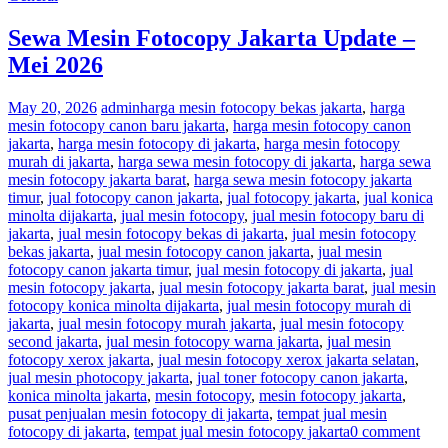
Sewa Mesin Fotocopy Jakarta Update –
Mei 2026
May 20, 2026
admin
harga mesin fotocopy bekas jakarta
,
harga
mesin fotocopy canon baru jakarta
,
harga mesin fotocopy canon
jakarta
,
harga mesin fotocopy di jakarta
,
harga mesin fotocopy
murah di jakarta
,
harga sewa mesin fotocopy di jakarta
,
harga sewa
mesin fotocopy jakarta barat
,
harga sewa mesin fotocopy jakarta
timur
,
jual fotocopy canon jakarta
,
jual fotocopy jakarta
,
jual konica
minolta dijakarta
,
jual mesin fotocopy
,
jual mesin fotocopy baru di
jakarta
,
jual mesin fotocopy bekas di jakarta
,
jual mesin fotocopy
bekas jakarta
,
jual mesin fotocopy canon jakarta
,
jual mesin
fotocopy canon jakarta timur
,
jual mesin fotocopy di jakarta
,
jual
mesin fotocopy jakarta
,
jual mesin fotocopy jakarta barat
,
jual mesin
fotocopy konica minolta dijakarta
,
jual mesin fotocopy murah di
jakarta
,
jual mesin fotocopy murah jakarta
,
jual mesin fotocopy
second jakarta
,
jual mesin fotocopy warna jakarta
,
jual mesin
fotocopy xerox jakarta
,
jual mesin fotocopy xerox jakarta selatan
,
jual mesin photocopy jakarta
,
jual toner fotocopy canon jakarta
,
konica minolta jakarta
,
mesin fotocopy
,
mesin fotocopy jakarta
,
pusat penjualan mesin fotocopy di jakarta
,
tempat jual mesin
fotocopy di jakarta
,
tempat jual mesin fotocopy jakarta
0 comment