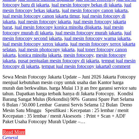
fotocopy baru di jakarta
,
jual mesin fotocopy bekas di jakarta
,
jual
mesin fotocopy bekas jakarta
,
jual mesin fotocopy canon jakarta
,
jual mesin fotocopy canon jakarta timur
,
jual mesin fotocopy di
jakarta
,
jual mesin fotocopy jakarta
,
jual mesin fotocopy jakarta
barat
,
jual mesin fotocopy konica minolta dijakarta
,
jual mesin
fotocopy murah di jakarta
,
jual mesin fotocopy murah jakarta
,
jual
mesin fotocopy second jakarta
,
jual mesin fotocopy warna jakarta
,
jual mesin fotocopy xerox jakarta
,
jual mesin fotocopy xerox jakarta
selatan
,
jual mesin photocopy jakarta
,
jual toner fotocopy canon
jakarta
,
konica minolta jakarta
,
mesin fotocopy
,
mesin fotocopy
jakarta
,
pusat penjualan mesin fotocopy di jakarta
,
tempat jual mesin
fotocopy di jakarta
,
tempat jual mesin fotocopy jakarta
0 comment
Sewa Mesin Fotocopy Jakarta Update – Juni 2026 Jakarta Fotocopy
menjual kebutuhan mesin copy untuk usaha dan Kantor harga
murah dan berkwalitas. harga Mulai 13 jt an free garansi service satu
tahun. Dapatkan harga terbaik hanya di Jakarta Fotocopy. Kondisi
Barang Sangat Mulus (Rekondisi) 90% Garansi Spare Part Selama
6 Bulan / 50.000 Lembar Garansi Servis Selama 12 Bulan Demo
Mesin Satu Minggu Spesifikasi : Kecepatan : 25 lembar / menit
Kecepatan : 35 lembar / menit Aksesoris : Print + Scan + ADF
Paket Usaha Fotocopy Murah Update –…
Read More
General