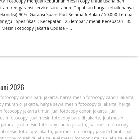
arta Fotocopy menjual kebutuhan mesin copy untuk usaha dan
t an free garansi service satu tahun. Dapatkan harga terbaik hanya
Rekondisi) 90% Garansi Spare Part Selama 6 Bulan / 50.000 Lembar
ggu Spesifikasi : Kecepatan : 25 lembar / menit Kecepatan : 35
a Mesin Fotocopy Jakarta Update –…
Juni 2026
fotocopy canon baru jakarta
,
harga mesin fotocopy canon jakarta
,
y murah di jakarta
,
harga sewa mesin fotocopy di jakarta
,
harga
 fotocopy jakarta timur
,
jual fotocopy canon jakarta
,
jual
mesin fotocopy
,
jual mesin fotocopy baru di jakarta
,
jual mesin
 jakarta
,
jual mesin fotocopy canon jakarta
,
jual mesin fotocopy
ual mesin fotocopy jakarta
,
jual mesin fotocopy jakarta barat
,
jual
fotocopy murah di jakarta
,
jual mesin fotocopy murah jakarta
,
jual