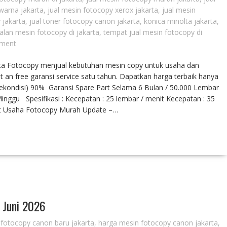
warna jakarta
,
jual mesin fotocopy xerox jakarta
,
jual mesin
 jakarta
,
jual toner fotocopy canon jakarta
,
konica minolta jakarta
,
alan mesin fotocopy di jakarta
,
tempat jual mesin fotocopy di
ment
arta Fotocopy menjual kebutuhan mesin copy untuk usaha dan
t an free garansi service satu tahun. Dapatkan harga terbaik hanya
Rekondisi) 90% Garansi Spare Part Selama 6 Bulan / 50.000 Lembar
ggu Spesifikasi : Kecepatan : 25 lembar / menit Kecepatan : 35
et Usaha Fotocopy Murah Update –…
 Juni 2026
fotocopy canon baru jakarta
,
harga mesin fotocopy canon jakarta
,