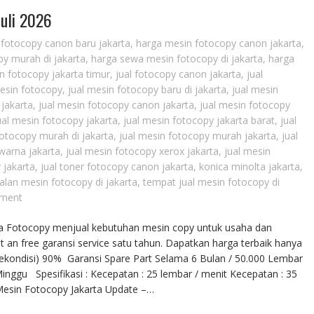
Juli 2026
fotocopy canon baru jakarta
,
harga mesin fotocopy canon jakarta
,
y murah di jakarta
,
harga sewa mesin fotocopy di jakarta
,
harga
 fotocopy jakarta timur
,
jual fotocopy canon jakarta
,
jual
mesin fotocopy
,
jual mesin fotocopy baru di jakarta
,
jual mesin
 jakarta
,
jual mesin fotocopy canon jakarta
,
jual mesin fotocopy
ual mesin fotocopy jakarta
,
jual mesin fotocopy jakarta barat
,
jual
fotocopy murah di jakarta
,
jual mesin fotocopy murah jakarta
,
jual
warna jakarta
,
jual mesin fotocopy xerox jakarta
,
jual mesin
 jakarta
,
jual toner fotocopy canon jakarta
,
konica minolta jakarta
,
alan mesin fotocopy di jakarta
,
tempat jual mesin fotocopy di
ment
arta Fotocopy menjual kebutuhan mesin copy untuk usaha dan
t an free garansi service satu tahun. Dapatkan harga terbaik hanya
Rekondisi) 90% Garansi Spare Part Selama 6 Bulan / 50.000 Lembar
ggu Spesifikasi : Kecepatan : 25 lembar / menit Kecepatan : 35
 Mesin Fotocopy Jakarta Update –…