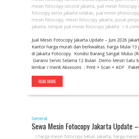
mesin fotocopy second jakarta
,
jual mesin fotocopy 
fotocopy xerox jakarta selatan
,
jual mesin photocopy
mesin fotocopy
,
mesin fotocopy jakarta
,
pusat penju
jakarta
,
tempat jual mesin fotocopy jakarta
0 com
Jual Mesin Fotocopy Jakarta Update – Juni 2026 Jak
Kantor harga murah dan berkwalitas. harga Mulai 13 j
di Jakarta Fotocopy. Kondisi Barang Sangat Mulus (
Garansi Servis Selama 12 Bulan Demo Mesin Satu Min
lembar / menit Aksesoris : Print + Scan + ADF Pak
READ MORE
General
Sewa Mesin Fotocopy Jakarta Update –
harga mesin fotocopy bekas jakarta
,
harga mesin 