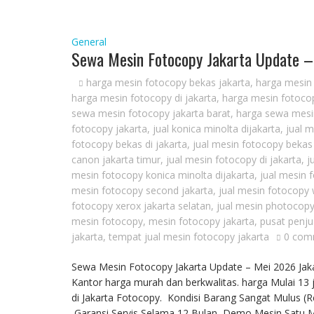
General
Sewa Mesin Fotocopy Jakarta Update 
harga mesin fotocopy bekas jakarta
,
harga mesin 
harga mesin fotocopy di jakarta
,
harga mesin fotocop
sewa mesin fotocopy jakarta barat
,
harga sewa mesin
fotocopy jakarta
,
jual konica minolta dijakarta
,
jual 
fotocopy bekas di jakarta
,
jual mesin fotocopy bekas
canon jakarta timur
,
jual mesin fotocopy di jakarta
,
j
mesin fotocopy konica minolta dijakarta
,
jual mesin 
mesin fotocopy second jakarta
,
jual mesin fotocopy 
fotocopy xerox jakarta selatan
,
jual mesin photocopy
mesin fotocopy
,
mesin fotocopy jakarta
,
pusat penju
jakarta
,
tempat jual mesin fotocopy jakarta
0 com
Sewa Mesin Fotocopy Jakarta Update – Mei 2026 Jak
Kantor harga murah dan berkwalitas. harga Mulai 13 j
di Jakarta Fotocopy. Kondisi Barang Sangat Mulus (
Garansi Servis Selama 12 Bulan Demo Mesin Satu Min