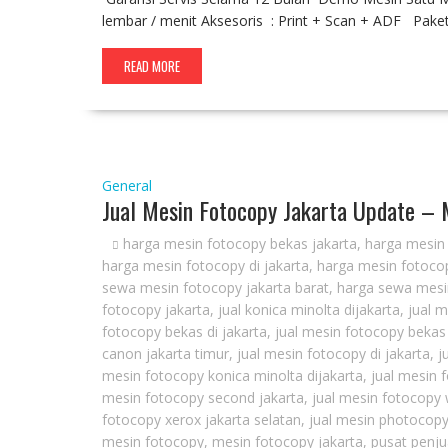
lembar / menit Aksesoris : Print + Scan + ADF Pak
READ MORE
General
Jual Mesin Fotocopy Jakarta Update –
harga mesin fotocopy bekas jakarta
,
harga mesin 
harga mesin fotocopy di jakarta
,
harga mesin fotocop
sewa mesin fotocopy jakarta barat
,
harga sewa mesin
fotocopy jakarta
,
jual konica minolta dijakarta
,
jual 
fotocopy bekas di jakarta
,
jual mesin fotocopy bekas
canon jakarta timur
,
jual mesin fotocopy di jakarta
,
j
mesin fotocopy konica minolta dijakarta
,
jual mesin 
mesin fotocopy second jakarta
,
jual mesin fotocopy 
fotocopy xerox jakarta selatan
,
jual mesin photocopy
mesin fotocopy
,
mesin fotocopy jakarta
,
pusat penju