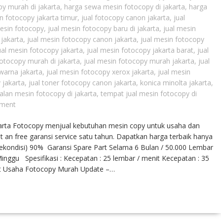
y murah di jakarta
,
harga sewa mesin fotocopy di jakarta
,
harga
 fotocopy jakarta timur
,
jual fotocopy canon jakarta
,
jual
mesin fotocopy
,
jual mesin fotocopy baru di jakarta
,
jual mesin
 jakarta
,
jual mesin fotocopy canon jakarta
,
jual mesin fotocopy
ual mesin fotocopy jakarta
,
jual mesin fotocopy jakarta barat
,
jual
fotocopy murah di jakarta
,
jual mesin fotocopy murah jakarta
,
jual
warna jakarta
,
jual mesin fotocopy xerox jakarta
,
jual mesin
 jakarta
,
jual toner fotocopy canon jakarta
,
konica minolta jakarta
,
alan mesin fotocopy di jakarta
,
tempat jual mesin fotocopy di
ment
karta Fotocopy menjual kebutuhan mesin copy untuk usaha dan
t an free garansi service satu tahun. Dapatkan harga terbaik hanya
Rekondisi) 90% Garansi Spare Part Selama 6 Bulan / 50.000 Lembar
ggu Spesifikasi : Kecepatan : 25 lembar / menit Kecepatan : 35
et Usaha Fotocopy Murah Update –…