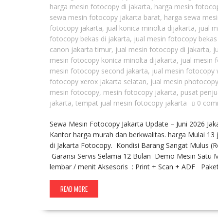
harga mesin fotocopy di jakarta
,
harga mesin fotocop
sewa mesin fotocopy jakarta barat
,
harga sewa mesin
fotocopy jakarta
,
jual konica minolta dijakarta
,
jual 
fotocopy bekas di jakarta
,
jual mesin fotocopy bekas
canon jakarta timur
,
jual mesin fotocopy di jakarta
,
j
mesin fotocopy konica minolta dijakarta
,
jual mesin 
mesin fotocopy second jakarta
,
jual mesin fotocopy 
fotocopy xerox jakarta selatan
,
jual mesin photocopy
mesin fotocopy
,
mesin fotocopy jakarta
,
pusat penju
jakarta
,
tempat jual mesin fotocopy jakarta
0 com
Sewa Mesin Fotocopy Jakarta Update – Juni 2026 Ja
Kantor harga murah dan berkwalitas. harga Mulai 13 j
di Jakarta Fotocopy. Kondisi Barang Sangat Mulus (
Garansi Servis Selama 12 Bulan Demo Mesin Satu Min
lembar / menit Aksesoris : Print + Scan + ADF Pak
READ MORE