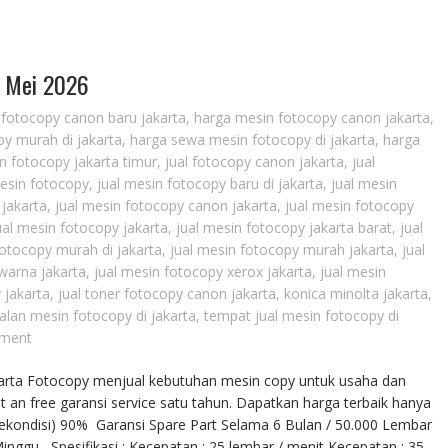
– Mei 2026
fotocopy canon baru jakarta
,
harga mesin fotocopy canon jakarta
,
y murah di jakarta
,
harga sewa mesin fotocopy di jakarta
,
harga
 fotocopy jakarta timur
,
jual fotocopy canon jakarta
,
jual
mesin fotocopy
,
jual mesin fotocopy baru di jakarta
,
jual mesin
 jakarta
,
jual mesin fotocopy canon jakarta
,
jual mesin fotocopy
ual mesin fotocopy jakarta
,
jual mesin fotocopy jakarta barat
,
jual
fotocopy murah di jakarta
,
jual mesin fotocopy murah jakarta
,
jual
warna jakarta
,
jual mesin fotocopy xerox jakarta
,
jual mesin
 jakarta
,
jual toner fotocopy canon jakarta
,
konica minolta jakarta
,
alan mesin fotocopy di jakarta
,
tempat jual mesin fotocopy di
ment
arta Fotocopy menjual kebutuhan mesin copy untuk usaha dan
t an free garansi service satu tahun. Dapatkan harga terbaik hanya
Rekondisi) 90% Garansi Spare Part Selama 6 Bulan / 50.000 Lembar
ggu Spesifikasi : Kecepatan : 25 lembar / menit Kecepatan : 35