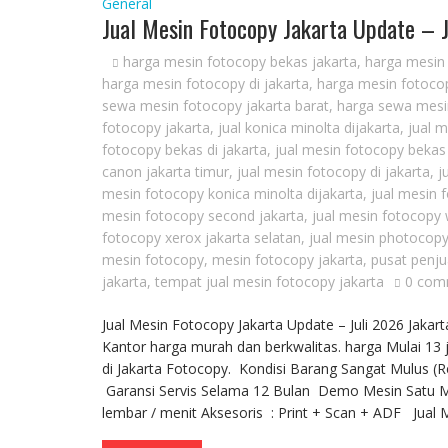
General
Jual Mesin Fotocopy Jakarta Update – 
harga mesin fotocopy bekas jakarta
,
harga mesin 
harga mesin fotocopy di jakarta
,
harga mesin fotocop
sewa mesin fotocopy jakarta barat
,
harga sewa mesin
fotocopy jakarta
,
jual konica minolta dijakarta
,
jual 
fotocopy bekas di jakarta
,
jual mesin fotocopy bekas
canon jakarta timur
,
jual mesin fotocopy di jakarta
,
j
mesin fotocopy konica minolta dijakarta
,
jual mesin 
mesin fotocopy second jakarta
,
jual mesin fotocopy 
fotocopy xerox jakarta selatan
,
jual mesin photocopy
mesin fotocopy
,
mesin fotocopy jakarta
,
pusat penju
jakarta
,
tempat jual mesin fotocopy jakarta
0 com
Jual Mesin Fotocopy Jakarta Update – Juli 2026 Jak
Kantor harga murah dan berkwalitas. harga Mulai 13 j
di Jakarta Fotocopy. Kondisi Barang Sangat Mulus (
Garansi Servis Selama 12 Bulan Demo Mesin Satu Min
lembar / menit Aksesoris : Print + Scan + ADF Jual