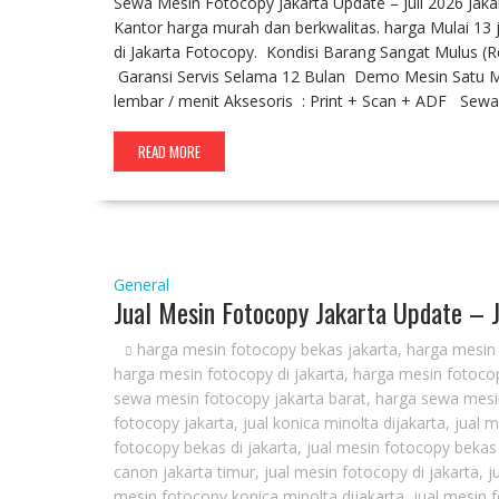
Sewa Mesin Fotocopy Jakarta Update – Juli 2026 Jak
Kantor harga murah dan berkwalitas. harga Mulai 13 j
di Jakarta Fotocopy. Kondisi Barang Sangat Mulus (
Garansi Servis Selama 12 Bulan Demo Mesin Satu Min
lembar / menit Aksesoris : Print + Scan + ADF Sew
READ MORE
General
Jual Mesin Fotocopy Jakarta Update – 
harga mesin fotocopy bekas jakarta
,
harga mesin 
harga mesin fotocopy di jakarta
,
harga mesin fotocop
sewa mesin fotocopy jakarta barat
,
harga sewa mesin
fotocopy jakarta
,
jual konica minolta dijakarta
,
jual 
fotocopy bekas di jakarta
,
jual mesin fotocopy bekas
canon jakarta timur
,
jual mesin fotocopy di jakarta
,
j
mesin fotocopy konica minolta dijakarta
,
jual mesin 