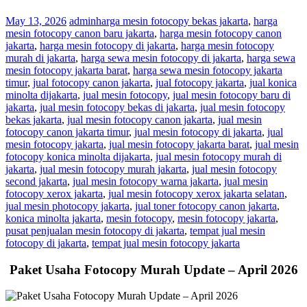
May 13, 2026
admin
harga mesin fotocopy bekas jakarta
,
harga
mesin fotocopy canon baru jakarta
,
harga mesin fotocopy canon
jakarta
,
harga mesin fotocopy di jakarta
,
harga mesin fotocopy
murah di jakarta
,
harga sewa mesin fotocopy di jakarta
,
harga sewa
mesin fotocopy jakarta barat
,
harga sewa mesin fotocopy jakarta
timur
,
jual fotocopy canon jakarta
,
jual fotocopy jakarta
,
jual konica
minolta dijakarta
,
jual mesin fotocopy
,
jual mesin fotocopy baru di
jakarta
,
jual mesin fotocopy bekas di jakarta
,
jual mesin fotocopy
bekas jakarta
,
jual mesin fotocopy canon jakarta
,
jual mesin
fotocopy canon jakarta timur
,
jual mesin fotocopy di jakarta
,
jual
mesin fotocopy jakarta
,
jual mesin fotocopy jakarta barat
,
jual mesin
fotocopy konica minolta dijakarta
,
jual mesin fotocopy murah di
jakarta
,
jual mesin fotocopy murah jakarta
,
jual mesin fotocopy
second jakarta
,
jual mesin fotocopy warna jakarta
,
jual mesin
fotocopy xerox jakarta
,
jual mesin fotocopy xerox jakarta selatan
,
jual mesin photocopy jakarta
,
jual toner fotocopy canon jakarta
,
konica minolta jakarta
,
mesin fotocopy
,
mesin fotocopy jakarta
,
pusat penjualan mesin fotocopy di jakarta
,
tempat jual mesin
fotocopy di jakarta
,
tempat jual mesin fotocopy jakarta
Paket Usaha Fotocopy Murah Update – April 2026