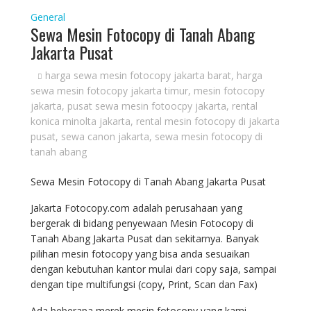
General
Sewa Mesin Fotocopy di Tanah Abang
Jakarta Pusat
harga sewa mesin fotocopy jakarta barat
,
harga
sewa mesin fotocopy jakarta timur
,
mesin fotocopy
jakarta
,
pusat sewa mesin fotoocpy jakarta
,
rental
konica minolta jakarta
,
rental mesin fotocopy di jakarta
pusat
,
sewa canon jakarta
,
sewa mesin fotocopy di
tanah abang
Sewa Mesin Fotocopy di Tanah Abang Jakarta Pusat
Jakarta Fotocopy.com adalah perusahaan yang
bergerak di bidang penyewaan Mesin Fotocopy di
Tanah Abang Jakarta Pusat dan sekitarnya. Banyak
pilihan mesin fotocopy yang bisa anda sesuaikan
dengan kebutuhan kantor mulai dari copy saja, sampai
dengan tipe multifungsi (copy, Print, Scan dan Fax)
Ada beberapa merek mesin fotocopy yang kami