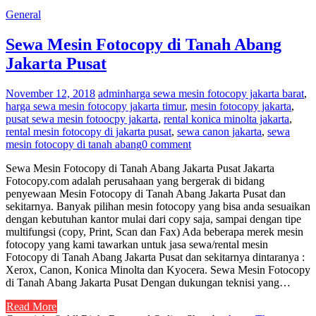
General
Sewa Mesin Fotocopy di Tanah Abang
Jakarta Pusat
November 12, 2018
admin
harga sewa mesin fotocopy jakarta barat
,
harga sewa mesin fotocopy jakarta timur
,
mesin fotocopy jakarta
,
pusat sewa mesin fotoocpy jakarta
,
rental konica minolta jakarta
,
rental mesin fotocopy di jakarta pusat
,
sewa canon jakarta
,
sewa
mesin fotocopy di tanah abang
0 comment
Sewa Mesin Fotocopy di Tanah Abang Jakarta Pusat Jakarta
Fotocopy.com adalah perusahaan yang bergerak di bidang
penyewaan Mesin Fotocopy di Tanah Abang Jakarta Pusat dan
sekitarnya. Banyak pilihan mesin fotocopy yang bisa anda sesuaikan
dengan kebutuhan kantor mulai dari copy saja, sampai dengan tipe
multifungsi (copy, Print, Scan dan Fax) Ada beberapa merek mesin
fotocopy yang kami tawarkan untuk jasa sewa/rental mesin
Fotocopy di Tanah Abang Jakarta Pusat dan sekitarnya dintaranya :
Xerox, Canon, Konica Minolta dan Kyocera. Sewa Mesin Fotocopy
di Tanah Abang Jakarta Pusat Dengan dukungan teknisi yang…
Read More