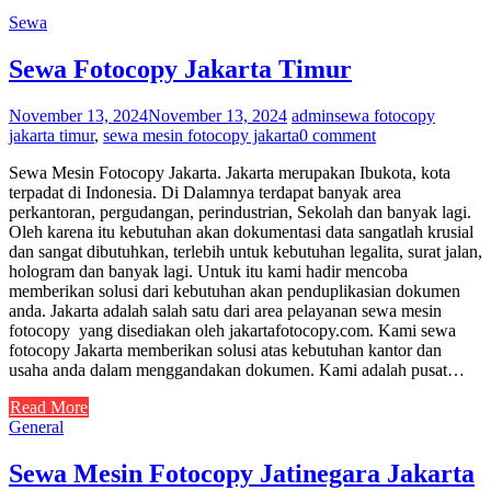
Sewa
Sewa Fotocopy Jakarta Timur
November 13, 2024
November 13, 2024
admin
sewa fotocopy
jakarta timur
,
sewa mesin fotocopy jakarta
0 comment
Sewa Mesin Fotocopy Jakarta. Jakarta merupakan Ibukota, kota
terpadat di Indonesia. Di Dalamnya terdapat banyak area
perkantoran, pergudangan, perindustrian, Sekolah dan banyak lagi.
Oleh karena itu kebutuhan akan dokumentasi data sangatlah krusial
dan sangat dibutuhkan, terlebih untuk kebutuhan legalita, surat jalan,
hologram dan banyak lagi. Untuk itu kami hadir mencoba
memberikan solusi dari kebutuhan akan penduplikasian dokumen
anda. Jakarta adalah salah satu dari area pelayanan sewa mesin
fotocopy yang disediakan oleh jakartafotocopy.com. Kami sewa
fotocopy Jakarta memberikan solusi atas kebutuhan kantor dan
usaha anda dalam menggandakan dokumen. Kami adalah pusat…
Read More
General
Sewa Mesin Fotocopy Jatinegara Jakarta