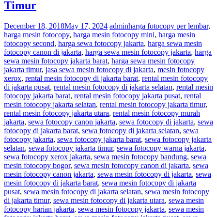
Timur
December 18, 2018
May 17, 2024
admin
harga fotocopy per lembar
,
harga mesin fotocopy
,
harga mesin fotocopy mini
,
harga mesin
fotocopy second
,
harga sewa fotocopy jakarta
,
harga sewa mesin
fotocopy canon di jakarta
,
harga sewa mesin fotocopy jakarta
,
harga
sewa mesin fotocopy jakarta barat
,
harga sewa mesin fotocopy
jakarta timur
,
jasa sewa mesin fotocopy di jakarta
,
mesin fotocopy
xerox
,
rental mesin fotocopy di jakarta barat
,
rental mesin fotocopy
di jakarta pusat
,
rental mesin fotocopy di jakarta selatan
,
rental mesin
fotocopy jakarta barat
,
rental mesin fotocopy jakarta pusat
,
rental
mesin fotocopy jakarta selatan
,
rental mesin fotocopy jakarta timur
,
rental mesin fotocopy jakarta utara
,
rental mesin fotocopy murah
jakarta
,
sewa fotocopy canon jakarta
,
sewa fotocopy di jakarta
,
sewa
fotocopy di jakarta barat
,
sewa fotocopy di jakarta selatan
,
sewa
fotocopy jakarta
,
sewa fotocopy jakarta barat
,
sewa fotocopy jakarta
selatan
,
sewa fotocopy jakarta timur
,
sewa fotocopy warna jakarta
,
sewa fotocopy xerox jakarta
,
sewa mesin fotocopy bandung
,
sewa
mesin fotocopy bogor
,
sewa mesin fotocopy canon di jakarta
,
sewa
mesin fotocopy canon jakarta
,
sewa mesin fotocopy di jakarta
,
sewa
mesin fotocopy di jakarta barat
,
sewa mesin fotocopy di jakarta
pusat
,
sewa mesin fotocopy di jakarta selatan
,
sewa mesin fotocopy
di jakarta timur
,
sewa mesin fotocopy di jakarta utara
,
sewa mesin
fotocopy harian jakarta
,
sewa mesin fotocopy jakarta
,
sewa mesin