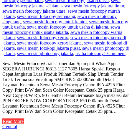
fotocopy jakarta barat
,
sewa mesin fotocopy jakarta pusat
,
sewa
mesin fotocopy jakarta selatan
,
sewa mesin fotocopy jakarta timur
,
sewa mesin fotocopy jakarta utara
,
sewa mesin fotocopy murah
jakarta
,
sewa mesin fotocopy semarang
,
sewa mesin fotocopy
tangerang
,
sewa mesin fotocopy untuk kantor
,
sewa mesin fotocopy
untuk usaha
,
sewa mesin fotocopy untuk usaha di jakarta
,
sewa
mesin fotocopy untuk usaha jakarta
,
sewa mesin fotocopy warna
jakarta
,
sewa mesin fotocopy xerox
,
sewa mesin fotocopy xerox di
jakarta
,
sewa mesin fotocopy xerox jakarta
,
sewa mesin fotokopi di
jakarta
,
sewa mesin fotokopi jakarta pusat
,
sewa mesin photocopy di
jakarta
,
sewa mesin photocopy jakarta
,
usaha fotocopy
1 Comment
Sewa Mesin FotocopyGratis Toner dan Sparepart WhatsApp
SEGERA HUBUNGI !0813 1127 7805 Harga Spesial Respon
Cepat Jangkaun Luas Produk Pilihan Terbaik SIap Untuk Tender
Tidak Terima suap/mark up SME RP. 550.000/month Detail
Layanan Ketentuan Sewa Mesin Fotocopy Canon iRA 4225 Fitur
Copy, Print B/W dan Scan Color Kecepatan Cetak 25 ppm Harga
Next Copy B/W Rp. 90 / lembar Belum termasuk biaya instalasi dan
PPN ORDER NOW CORPORATE RP. 650.000/month Detail
Layanan Ketentuan Sewa Mesin Fotocopy Canon iRA 4525 Fitur
Copy, Print B/W dan Scan Color Kecepatan Cetak 25 ppm…
Read More
General