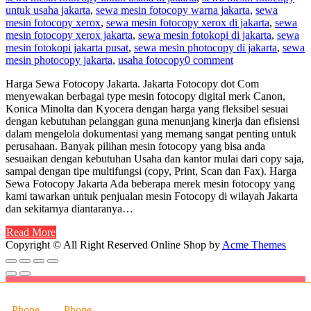
untuk usaha jakarta
,
sewa mesin fotocopy warna jakarta
,
sewa
mesin fotocopy xerox
,
sewa mesin fotocopy xerox di jakarta
,
sewa
mesin fotocopy xerox jakarta
,
sewa mesin fotokopi di jakarta
,
sewa
mesin fotokopi jakarta pusat
,
sewa mesin photocopy di jakarta
,
sewa
mesin photocopy jakarta
,
usaha fotocopy
0 comment
Harga Sewa Fotocopy Jakarta. Jakarta Fotocopy dot Com
menyewakan berbagai type mesin fotocopy digital merk Canon,
Konica Minolta dan Kyocera dengan harga yang fleksibel sesuai
dengan kebutuhan pelanggan guna menunjang kinerja dan efisiensi
dalam mengelola dokumentasi yang memang sangat penting untuk
perusahaan. Banyak pilihan mesin fotocopy yang bisa anda
sesuaikan dengan kebutuhan Usaha dan kantor mulai dari copy saja,
sampai dengan tipe multifungsi (copy, Print, Scan dan Fax). Harga
Sewa Fotocopy Jakarta Ada beberapa merek mesin fotocopy yang
kami tawarkan untuk penjualan mesin Fotocopy di wilayah Jakarta
dan sekitarnya diantaranya…
Read More
Copyright © All Right Reserved
Online Shop by
Acme Themes
Phone
Phone