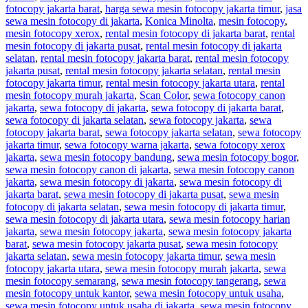
fotocopy jakarta barat
,
harga sewa mesin fotocopy jakarta timur
,
jasa
sewa mesin fotocopy di jakarta
,
Konica Minolta
,
mesin fotocopy
,
mesin fotocopy xerox
,
rental mesin fotocopy di jakarta barat
,
rental
mesin fotocopy di jakarta pusat
,
rental mesin fotocopy di jakarta
selatan
,
rental mesin fotocopy jakarta barat
,
rental mesin fotocopy
jakarta pusat
,
rental mesin fotocopy jakarta selatan
,
rental mesin
fotocopy jakarta timur
,
rental mesin fotocopy jakarta utara
,
rental
mesin fotocopy murah jakarta
,
Scan Color
,
sewa fotocopy canon
jakarta
,
sewa fotocopy di jakarta
,
sewa fotocopy di jakarta barat
,
sewa fotocopy di jakarta selatan
,
sewa fotocopy jakarta
,
sewa
fotocopy jakarta barat
,
sewa fotocopy jakarta selatan
,
sewa fotocopy
jakarta timur
,
sewa fotocopy warna jakarta
,
sewa fotocopy xerox
jakarta
,
sewa mesin fotocopy bandung
,
sewa mesin fotocopy bogor
,
sewa mesin fotocopy canon di jakarta
,
sewa mesin fotocopy canon
jakarta
,
sewa mesin fotocopy di jakarta
,
sewa mesin fotocopy di
jakarta barat
,
sewa mesin fotocopy di jakarta pusat
,
sewa mesin
fotocopy di jakarta selatan
,
sewa mesin fotocopy di jakarta timur
,
sewa mesin fotocopy di jakarta utara
,
sewa mesin fotocopy harian
jakarta
,
sewa mesin fotocopy jakarta
,
sewa mesin fotocopy jakarta
barat
,
sewa mesin fotocopy jakarta pusat
,
sewa mesin fotocopy
jakarta selatan
,
sewa mesin fotocopy jakarta timur
,
sewa mesin
fotocopy jakarta utara
,
sewa mesin fotocopy murah jakarta
,
sewa
mesin fotocopy semarang
,
sewa mesin fotocopy tangerang
,
sewa
mesin fotocopy untuk kantor
,
sewa mesin fotocopy untuk usaha
,
sewa mesin fotocopy untuk usaha di jakarta
,
sewa mesin fotocopy