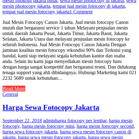
mesin fotokopi jakarta pusat
,
sewa mesin photocopy di jakarta
,
sewa
mesin photocopy jakarta
,
tempat jual mesin fotocopy di jakarta
,
tempat jual mesin fotocopy jakarta
1 Comment
Jual Mesin Fotocopy Canon Jakarta. Jual mesin fotocopy Canon
murah dan bergaransi service 1 tahun Melayani penjualan mesin
untuk daerah Jakarta Pusat, Jakarta Timur, Jakarta Barat, Jakarta
Selatan, Jakarta Utara dan melayani penjualan mesin fotocopy ke
seluruh Indonesia. Jual Mesin Fotocopy Canon Jakarta Dengan
jaminan kualitas mesin fotocopy rekondisi 90% dan Terknisi yang
handal, kami siap melayani segala kebutuhan kantor dan usaha
anda. Selain itu kami juga menyediakan mesin fotocopy baru
dengan harga sangat kompetitif dan bergaransi resmi. Dan didukung
tenaga support yang ahli dibidangnya. Hubungi Marketing kami 021
2232 5689 untuk kebutuhan…
Read More
General
Harga Sewa Fotocopy Jakarta
September 22, 2018
admin
harga fotocopy per lembar
,
harga mesin
fotocopy
,
harga mesin fotocopy mini
,
harga mesin fotocopy second
,
harga sewa fotocopy jakarta
,
harga sewa mesin fotocopy canon di
jakarta
,
harga sewa mesin fotocopy jakarta
,
harga sewa mesin