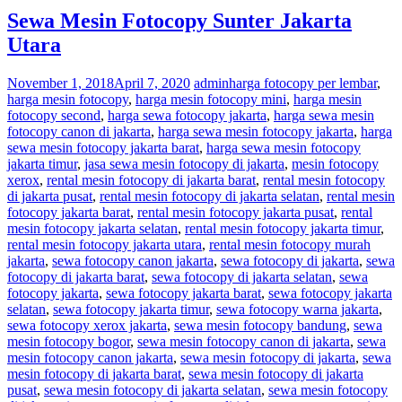
Sewa Mesin Fotocopy Sunter Jakarta
Utara
November 1, 2018
April 7, 2020
admin
harga fotocopy per lembar
,
harga mesin fotocopy
,
harga mesin fotocopy mini
,
harga mesin
fotocopy second
,
harga sewa fotocopy jakarta
,
harga sewa mesin
fotocopy canon di jakarta
,
harga sewa mesin fotocopy jakarta
,
harga
sewa mesin fotocopy jakarta barat
,
harga sewa mesin fotocopy
jakarta timur
,
jasa sewa mesin fotocopy di jakarta
,
mesin fotocopy
xerox
,
rental mesin fotocopy di jakarta barat
,
rental mesin fotocopy
di jakarta pusat
,
rental mesin fotocopy di jakarta selatan
,
rental mesin
fotocopy jakarta barat
,
rental mesin fotocopy jakarta pusat
,
rental
mesin fotocopy jakarta selatan
,
rental mesin fotocopy jakarta timur
,
rental mesin fotocopy jakarta utara
,
rental mesin fotocopy murah
jakarta
,
sewa fotocopy canon jakarta
,
sewa fotocopy di jakarta
,
sewa
fotocopy di jakarta barat
,
sewa fotocopy di jakarta selatan
,
sewa
fotocopy jakarta
,
sewa fotocopy jakarta barat
,
sewa fotocopy jakarta
selatan
,
sewa fotocopy jakarta timur
,
sewa fotocopy warna jakarta
,
sewa fotocopy xerox jakarta
,
sewa mesin fotocopy bandung
,
sewa
mesin fotocopy bogor
,
sewa mesin fotocopy canon di jakarta
,
sewa
mesin fotocopy canon jakarta
,
sewa mesin fotocopy di jakarta
,
sewa
mesin fotocopy di jakarta barat
,
sewa mesin fotocopy di jakarta
pusat
,
sewa mesin fotocopy di jakarta selatan
,
sewa mesin fotocopy