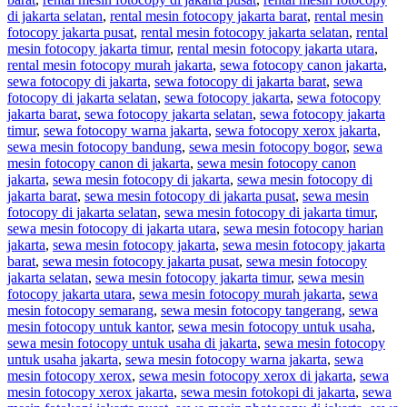
di jakarta selatan
,
rental mesin fotocopy jakarta barat
,
rental mesin
fotocopy jakarta pusat
,
rental mesin fotocopy jakarta selatan
,
rental
mesin fotocopy jakarta timur
,
rental mesin fotocopy jakarta utara
,
rental mesin fotocopy murah jakarta
,
sewa fotocopy canon jakarta
,
sewa fotocopy di jakarta
,
sewa fotocopy di jakarta barat
,
sewa
fotocopy di jakarta selatan
,
sewa fotocopy jakarta
,
sewa fotocopy
jakarta barat
,
sewa fotocopy jakarta selatan
,
sewa fotocopy jakarta
timur
,
sewa fotocopy warna jakarta
,
sewa fotocopy xerox jakarta
,
sewa mesin fotocopy bandung
,
sewa mesin fotocopy bogor
,
sewa
mesin fotocopy canon di jakarta
,
sewa mesin fotocopy canon
jakarta
,
sewa mesin fotocopy di jakarta
,
sewa mesin fotocopy di
jakarta barat
,
sewa mesin fotocopy di jakarta pusat
,
sewa mesin
fotocopy di jakarta selatan
,
sewa mesin fotocopy di jakarta timur
,
sewa mesin fotocopy di jakarta utara
,
sewa mesin fotocopy harian
jakarta
,
sewa mesin fotocopy jakarta
,
sewa mesin fotocopy jakarta
barat
,
sewa mesin fotocopy jakarta pusat
,
sewa mesin fotocopy
jakarta selatan
,
sewa mesin fotocopy jakarta timur
,
sewa mesin
fotocopy jakarta utara
,
sewa mesin fotocopy murah jakarta
,
sewa
mesin fotocopy semarang
,
sewa mesin fotocopy tangerang
,
sewa
mesin fotocopy untuk kantor
,
sewa mesin fotocopy untuk usaha
,
sewa mesin fotocopy untuk usaha di jakarta
,
sewa mesin fotocopy
untuk usaha jakarta
,
sewa mesin fotocopy warna jakarta
,
sewa
mesin fotocopy xerox
,
sewa mesin fotocopy xerox di jakarta
,
sewa
mesin fotocopy xerox jakarta
,
sewa mesin fotokopi di jakarta
,
sewa