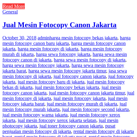
Read More
General
Jual Mesin Fotocopy Canon Jakarta
October 30, 2018
admin
harga mesin fotocopy bekas jakarta
,
harga
mesin fotocopy canon baru jakarta
,
harga mesin fotocopy canon
jakarta
,
harga mesin fotocopy di jakarta
,
harga mesin fotocopy
murah di jakarta
,
harga sewa fotocopy jakarta
,
harga sewa mesin
fotocopy canon di jakarta
,
harga sewa mesin fotocopy di jakarta
,
harga sewa mesin fotocopy jakarta
,
harga sewa mesin fotocopy
jakarta barat
,
harga sewa mesin fotocopy jakarta timur
,
jasa sewa
mesin fotocopy di jakarta
,
jual fotocopy canon jakarta
,
jual fotocopy
jakarta
,
jual mesin fotocopy baru di jakarta
,
jual mesin fotocopy
bekas di jakarta
,
jual mesin fotocopy bekas jakarta
,
jual mesin
fotocopy canon jakarta
,
jual mesin fotocopy canon jakarta timur
,
jual
mesin fotocopy di jakarta
,
jual mesin fotocopy jakarta
,
jual mesin
fotocopy jakarta barat
,
jual mesin fotocopy murah di jakarta
,
jual
mesin fotocopy murah jakarta
,
jual mesin fotocopy second jakarta
,
jual mesin fotocopy warna jakarta
,
jual mesin fotocopy xerox
jakarta
,
jual mesin fotocopy xerox jakarta selatan
,
jual mesin
photocopy jakarta
,
jual toner fotocopy canon jakarta
,
pusat
penjualan mesin fotocopy di jakarta
,
rental mesin fotocopy di jakarta
barat
,
rental mesin fotocopy di jakarta pusat
,
rental mesin fotocopy