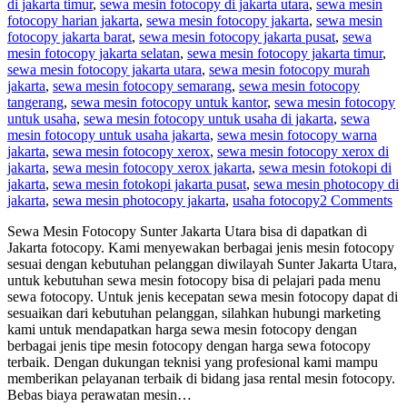
di jakarta timur
,
sewa mesin fotocopy di jakarta utara
,
sewa mesin
fotocopy harian jakarta
,
sewa mesin fotocopy jakarta
,
sewa mesin
fotocopy jakarta barat
,
sewa mesin fotocopy jakarta pusat
,
sewa
mesin fotocopy jakarta selatan
,
sewa mesin fotocopy jakarta timur
,
sewa mesin fotocopy jakarta utara
,
sewa mesin fotocopy murah
jakarta
,
sewa mesin fotocopy semarang
,
sewa mesin fotocopy
tangerang
,
sewa mesin fotocopy untuk kantor
,
sewa mesin fotocopy
untuk usaha
,
sewa mesin fotocopy untuk usaha di jakarta
,
sewa
mesin fotocopy untuk usaha jakarta
,
sewa mesin fotocopy warna
jakarta
,
sewa mesin fotocopy xerox
,
sewa mesin fotocopy xerox di
jakarta
,
sewa mesin fotocopy xerox jakarta
,
sewa mesin fotokopi di
jakarta
,
sewa mesin fotokopi jakarta pusat
,
sewa mesin photocopy di
jakarta
,
sewa mesin photocopy jakarta
,
usaha fotocopy
2 Comments
Sewa Mesin Fotocopy Sunter Jakarta Utara bisa di dapatkan di
Jakarta fotocopy. Kami menyewakan berbagai jenis mesin fotocopy
sesuai dengan kebutuhan pelanggan diwilayah Sunter Jakarta Utara,
untuk kebutuhan sewa mesin fotocopy bisa di pelajari pada menu
sewa fotocopy. Untuk jenis kecepatan sewa mesin fotocopy dapat di
sesuaikan dari kebutuhan pelanggan, silahkan hubungi marketing
kami untuk mendapatkan harga sewa mesin fotocopy dengan
berbagai jenis tipe mesin fotocopy dengan harga sewa fotocopy
terbaik. Dengan dukungan teknisi yang profesional kami mampu
memberikan pelayanan terbaik di bidang jasa rental mesin fotocopy.
Bebas biaya perawatan mesin…