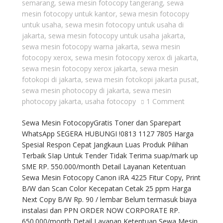
semarang
,
sewa mesin fotocopy tangerang
,
sewa
mesin fotocopy untuk kantor
,
sewa mesin fotocopy
untuk usaha
,
sewa mesin fotocopy untuk usaha di
jakarta
,
sewa mesin fotocopy untuk usaha jakarta
,
sewa mesin fotocopy warna jakarta
,
sewa mesin
fotocopy xerox
,
sewa mesin fotocopy xerox di jakarta
,
sewa mesin fotocopy xerox jakarta
,
sewa mesin
fotokopi di jakarta
,
sewa mesin fotokopi jakarta pusat
,
sewa mesin photocopy di jakarta
,
sewa mesin
photocopy jakarta
,
usaha fotocopy
1 Comment
Sewa Mesin FotocopyGratis Toner dan Sparepart
WhatsApp SEGERA HUBUNGI !0813 1127 7805 Harga
Spesial Respon Cepat Jangkaun Luas Produk Pilihan
Terbaik SIap Untuk Tender Tidak Terima suap/mark up
SME RP. 550.000/month Detail Layanan Ketentuan
Sewa Mesin Fotocopy Canon iRA 4225 Fitur Copy, Print
B/W dan Scan Color Kecepatan Cetak 25 ppm Harga
Next Copy B/W Rp. 90 / lembar Belum termasuk biaya
instalasi dan PPN ORDER NOW CORPORATE RP.
650.000/month Detail Layanan Ketentuan Sewa Mesin