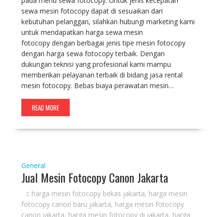
pada menu sewa fotocopy. Untuk jenis kecepatan
sewa mesin fotocopy dapat di sesuaikan dari
kebutuhan pelanggan, silahkan hubungi marketing kami
untuk mendapatkan harga sewa mesin
fotocopy dengan berbagai jenis tipe mesin fotocopy
dengan harga sewa fotocopy terbaik. Dengan
dukungan teknisi yang profesional kami mampu
memberikan pelayanan terbaik di bidang jasa rental
mesin fotocopy. Bebas biaya perawatan mesin…
READ MORE
General
Jual Mesin Fotocopy Canon Jakarta
harga mesin fotocopy bekas jakarta
,
harga mesin
fotocopy canon baru jakarta
,
harga mesin fotocopy
canon jakarta
,
harga mesin fotocopy di jakarta
,
harga