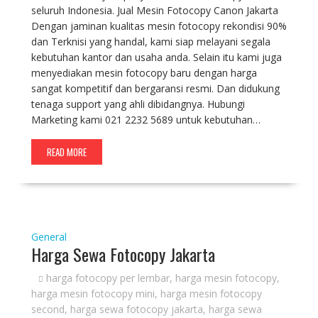
seluruh Indonesia. Jual Mesin Fotocopy Canon Jakarta
Dengan jaminan kualitas mesin fotocopy rekondisi 90%
dan Terknisi yang handal, kami siap melayani segala
kebutuhan kantor dan usaha anda. Selain itu kami juga
menyediakan mesin fotocopy baru dengan harga
sangat kompetitif dan bergaransi resmi. Dan didukung
tenaga support yang ahli dibidangnya. Hubungi
Marketing kami 021 2232 5689 untuk kebutuhan…
READ MORE
General
Harga Sewa Fotocopy Jakarta
harga fotocopy per lembar
,
harga mesin fotocopy
,
harga mesin fotocopy mini
,
harga mesin fotocopy
second
,
harga sewa fotocopy jakarta
,
harga sewa