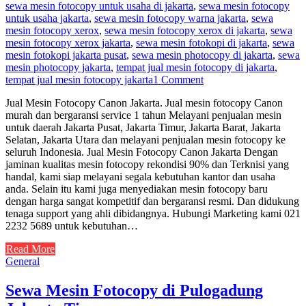
sewa mesin fotocopy untuk usaha di jakarta
,
sewa mesin fotocopy
untuk usaha jakarta
,
sewa mesin fotocopy warna jakarta
,
sewa
mesin fotocopy xerox
,
sewa mesin fotocopy xerox di jakarta
,
sewa
mesin fotocopy xerox jakarta
,
sewa mesin fotokopi di jakarta
,
sewa
mesin fotokopi jakarta pusat
,
sewa mesin photocopy di jakarta
,
sewa
mesin photocopy jakarta
,
tempat jual mesin fotocopy di jakarta
,
tempat jual mesin fotocopy jakarta
1 Comment
Jual Mesin Fotocopy Canon Jakarta. Jual mesin fotocopy Canon
murah dan bergaransi service 1 tahun Melayani penjualan mesin
untuk daerah Jakarta Pusat, Jakarta Timur, Jakarta Barat, Jakarta
Selatan, Jakarta Utara dan melayani penjualan mesin fotocopy ke
seluruh Indonesia. Jual Mesin Fotocopy Canon Jakarta Dengan
jaminan kualitas mesin fotocopy rekondisi 90% dan Terknisi yang
handal, kami siap melayani segala kebutuhan kantor dan usaha
anda. Selain itu kami juga menyediakan mesin fotocopy baru
dengan harga sangat kompetitif dan bergaransi resmi. Dan didukung
tenaga support yang ahli dibidangnya. Hubungi Marketing kami 021
2232 5689 untuk kebutuhan…
Read More
General
Sewa Mesin Fotocopy di Pulogadung