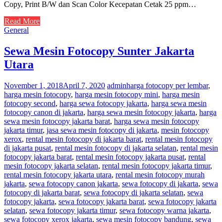
Copy, Print B/W dan Scan Color Kecepatan Cetak 25 ppm…
Read More
General
Sewa Mesin Fotocopy Sunter Jakarta
Utara
November 1, 2018
April 7, 2020
admin
harga fotocopy per lembar
,
harga mesin fotocopy
,
harga mesin fotocopy mini
,
harga mesin
fotocopy second
,
harga sewa fotocopy jakarta
,
harga sewa mesin
fotocopy canon di jakarta
,
harga sewa mesin fotocopy jakarta
,
harga
sewa mesin fotocopy jakarta barat
,
harga sewa mesin fotocopy
jakarta timur
,
jasa sewa mesin fotocopy di jakarta
,
mesin fotocopy
xerox
,
rental mesin fotocopy di jakarta barat
,
rental mesin fotocopy
di jakarta pusat
,
rental mesin fotocopy di jakarta selatan
,
rental mesin
fotocopy jakarta barat
,
rental mesin fotocopy jakarta pusat
,
rental
mesin fotocopy jakarta selatan
,
rental mesin fotocopy jakarta timur
,
rental mesin fotocopy jakarta utara
,
rental mesin fotocopy murah
jakarta
,
sewa fotocopy canon jakarta
,
sewa fotocopy di jakarta
,
sewa
fotocopy di jakarta barat
,
sewa fotocopy di jakarta selatan
,
sewa
fotocopy jakarta
,
sewa fotocopy jakarta barat
,
sewa fotocopy jakarta
selatan
,
sewa fotocopy jakarta timur
,
sewa fotocopy warna jakarta
,
sewa fotocopy xerox jakarta
,
sewa mesin fotocopy bandung
,
sewa