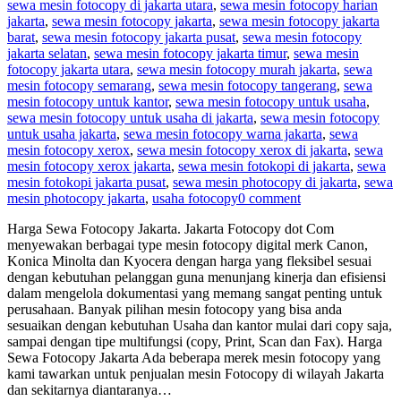
sewa mesin fotocopy di jakarta utara
,
sewa mesin fotocopy harian
jakarta
,
sewa mesin fotocopy jakarta
,
sewa mesin fotocopy jakarta
barat
,
sewa mesin fotocopy jakarta pusat
,
sewa mesin fotocopy
jakarta selatan
,
sewa mesin fotocopy jakarta timur
,
sewa mesin
fotocopy jakarta utara
,
sewa mesin fotocopy murah jakarta
,
sewa
mesin fotocopy semarang
,
sewa mesin fotocopy tangerang
,
sewa
mesin fotocopy untuk kantor
,
sewa mesin fotocopy untuk usaha
,
sewa mesin fotocopy untuk usaha di jakarta
,
sewa mesin fotocopy
untuk usaha jakarta
,
sewa mesin fotocopy warna jakarta
,
sewa
mesin fotocopy xerox
,
sewa mesin fotocopy xerox di jakarta
,
sewa
mesin fotocopy xerox jakarta
,
sewa mesin fotokopi di jakarta
,
sewa
mesin fotokopi jakarta pusat
,
sewa mesin photocopy di jakarta
,
sewa
mesin photocopy jakarta
,
usaha fotocopy
0 comment
Harga Sewa Fotocopy Jakarta. Jakarta Fotocopy dot Com
menyewakan berbagai type mesin fotocopy digital merk Canon,
Konica Minolta dan Kyocera dengan harga yang fleksibel sesuai
dengan kebutuhan pelanggan guna menunjang kinerja dan efisiensi
dalam mengelola dokumentasi yang memang sangat penting untuk
perusahaan. Banyak pilihan mesin fotocopy yang bisa anda
sesuaikan dengan kebutuhan Usaha dan kantor mulai dari copy saja,
sampai dengan tipe multifungsi (copy, Print, Scan dan Fax). Harga
Sewa Fotocopy Jakarta Ada beberapa merek mesin fotocopy yang
kami tawarkan untuk penjualan mesin Fotocopy di wilayah Jakarta
dan sekitarnya diantaranya…