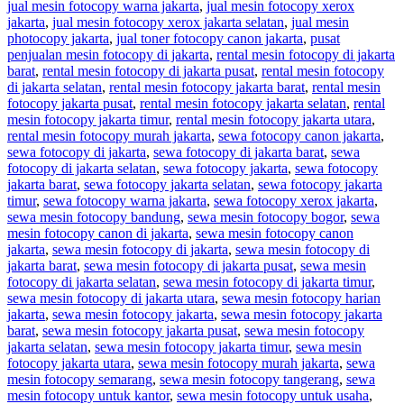
jual mesin fotocopy warna jakarta
,
jual mesin fotocopy xerox
jakarta
,
jual mesin fotocopy xerox jakarta selatan
,
jual mesin
photocopy jakarta
,
jual toner fotocopy canon jakarta
,
pusat
penjualan mesin fotocopy di jakarta
,
rental mesin fotocopy di jakarta
barat
,
rental mesin fotocopy di jakarta pusat
,
rental mesin fotocopy
di jakarta selatan
,
rental mesin fotocopy jakarta barat
,
rental mesin
fotocopy jakarta pusat
,
rental mesin fotocopy jakarta selatan
,
rental
mesin fotocopy jakarta timur
,
rental mesin fotocopy jakarta utara
,
rental mesin fotocopy murah jakarta
,
sewa fotocopy canon jakarta
,
sewa fotocopy di jakarta
,
sewa fotocopy di jakarta barat
,
sewa
fotocopy di jakarta selatan
,
sewa fotocopy jakarta
,
sewa fotocopy
jakarta barat
,
sewa fotocopy jakarta selatan
,
sewa fotocopy jakarta
timur
,
sewa fotocopy warna jakarta
,
sewa fotocopy xerox jakarta
,
sewa mesin fotocopy bandung
,
sewa mesin fotocopy bogor
,
sewa
mesin fotocopy canon di jakarta
,
sewa mesin fotocopy canon
jakarta
,
sewa mesin fotocopy di jakarta
,
sewa mesin fotocopy di
jakarta barat
,
sewa mesin fotocopy di jakarta pusat
,
sewa mesin
fotocopy di jakarta selatan
,
sewa mesin fotocopy di jakarta timur
,
sewa mesin fotocopy di jakarta utara
,
sewa mesin fotocopy harian
jakarta
,
sewa mesin fotocopy jakarta
,
sewa mesin fotocopy jakarta
barat
,
sewa mesin fotocopy jakarta pusat
,
sewa mesin fotocopy
jakarta selatan
,
sewa mesin fotocopy jakarta timur
,
sewa mesin
fotocopy jakarta utara
,
sewa mesin fotocopy murah jakarta
,
sewa
mesin fotocopy semarang
,
sewa mesin fotocopy tangerang
,
sewa
mesin fotocopy untuk kantor
,
sewa mesin fotocopy untuk usaha
,