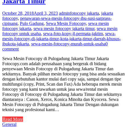
Jakarta Timur
October 28, 2018
April 3, 2023
admin
fotocopy jakarta
,
jakarta
fotocopy
,
penawaran-sewa-mesin-fotocopy-ibu-susi-sarprass-
cipinang
,
Pulo Gadung
,
Sewa Mesin Fotocopy
,
sewa mesin
fotocopy jakarta
,
sewa mesin fotocopy jakarta timur
,
sewa mesin
fotocopy untuk usaha
,
sewa-foto-kopy-jl-permata-jaktim
,
sewa-
mesin-fotocopy-di-jakarta-timur-kota-jakarta-timur-daerah-khusus-
ibukota-jakarta
,
sewa-mesin-fotocopy-murah-untuk-usaha
0
comment
Sewa Mesin Fotocopy di Pulogadung Jakarta Timur Jakarta
Fotocopy.com adalah perusahaan yang bergerak di bidang
penyewaan Mesin Fotocopy di Pulogadung Jakarta Timur dan
sekitarnya. Banyak pilihan mesin fotocopy yang bisa anda sesuaikan
dengan kebutuhan kantor mulai dari copy saja, sampai dengan tipe
multifungsi (copy, Print, Scan dan Fax) Ada beberapa merek mesin
fotocopy yang kami tawarkan untuk jasa sewa/rental mesin
Fotocopy di Fotocopy di Pulogadung Jakarta Timur dan sekitarnya
diantaranya : Canon, Xerox, Konica Minolta dan Kyocera. Sewa
Mesin Fotocopy di Pulogadung Jakarta Timur Dengan dukungan
teknisi yang profesional kami…
Read More
General