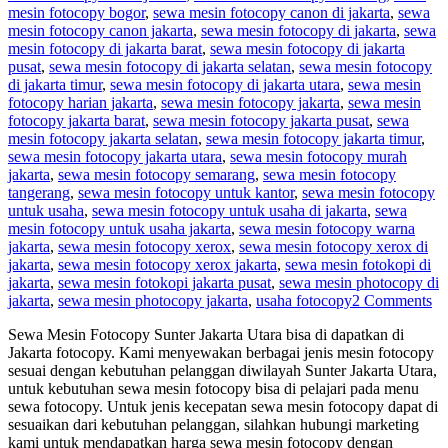
mesin fotocopy bogor
,
sewa mesin fotocopy canon di jakarta
,
sewa
mesin fotocopy canon jakarta
,
sewa mesin fotocopy di jakarta
,
sewa
mesin fotocopy di jakarta barat
,
sewa mesin fotocopy di jakarta
pusat
,
sewa mesin fotocopy di jakarta selatan
,
sewa mesin fotocopy
di jakarta timur
,
sewa mesin fotocopy di jakarta utara
,
sewa mesin
fotocopy harian jakarta
,
sewa mesin fotocopy jakarta
,
sewa mesin
fotocopy jakarta barat
,
sewa mesin fotocopy jakarta pusat
,
sewa
mesin fotocopy jakarta selatan
,
sewa mesin fotocopy jakarta timur
,
sewa mesin fotocopy jakarta utara
,
sewa mesin fotocopy murah
jakarta
,
sewa mesin fotocopy semarang
,
sewa mesin fotocopy
tangerang
,
sewa mesin fotocopy untuk kantor
,
sewa mesin fotocopy
untuk usaha
,
sewa mesin fotocopy untuk usaha di jakarta
,
sewa
mesin fotocopy untuk usaha jakarta
,
sewa mesin fotocopy warna
jakarta
,
sewa mesin fotocopy xerox
,
sewa mesin fotocopy xerox di
jakarta
,
sewa mesin fotocopy xerox jakarta
,
sewa mesin fotokopi di
jakarta
,
sewa mesin fotokopi jakarta pusat
,
sewa mesin photocopy di
jakarta
,
sewa mesin photocopy jakarta
,
usaha fotocopy
2 Comments
Sewa Mesin Fotocopy Sunter Jakarta Utara bisa di dapatkan di
Jakarta fotocopy. Kami menyewakan berbagai jenis mesin fotocopy
sesuai dengan kebutuhan pelanggan diwilayah Sunter Jakarta Utara,
untuk kebutuhan sewa mesin fotocopy bisa di pelajari pada menu
sewa fotocopy. Untuk jenis kecepatan sewa mesin fotocopy dapat di
sesuaikan dari kebutuhan pelanggan, silahkan hubungi marketing
kami untuk mendapatkan harga sewa mesin fotocopy dengan