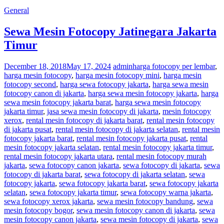
General
Sewa Mesin Fotocopy Jatinegara Jakarta
Timur
December 18, 2018
May 17, 2024
admin
harga fotocopy per lembar
,
harga mesin fotocopy
,
harga mesin fotocopy mini
,
harga mesin
fotocopy second
,
harga sewa fotocopy jakarta
,
harga sewa mesin
fotocopy canon di jakarta
,
harga sewa mesin fotocopy jakarta
,
harga
sewa mesin fotocopy jakarta barat
,
harga sewa mesin fotocopy
jakarta timur
,
jasa sewa mesin fotocopy di jakarta
,
mesin fotocopy
xerox
,
rental mesin fotocopy di jakarta barat
,
rental mesin fotocopy
di jakarta pusat
,
rental mesin fotocopy di jakarta selatan
,
rental mesin
fotocopy jakarta barat
,
rental mesin fotocopy jakarta pusat
,
rental
mesin fotocopy jakarta selatan
,
rental mesin fotocopy jakarta timur
,
rental mesin fotocopy jakarta utara
,
rental mesin fotocopy murah
jakarta
,
sewa fotocopy canon jakarta
,
sewa fotocopy di jakarta
,
sewa
fotocopy di jakarta barat
,
sewa fotocopy di jakarta selatan
,
sewa
fotocopy jakarta
,
sewa fotocopy jakarta barat
,
sewa fotocopy jakarta
selatan
,
sewa fotocopy jakarta timur
,
sewa fotocopy warna jakarta
,
sewa fotocopy xerox jakarta
,
sewa mesin fotocopy bandung
,
sewa
mesin fotocopy bogor
,
sewa mesin fotocopy canon di jakarta
,
sewa
mesin fotocopy canon jakarta
,
sewa mesin fotocopy di jakarta
,
sewa