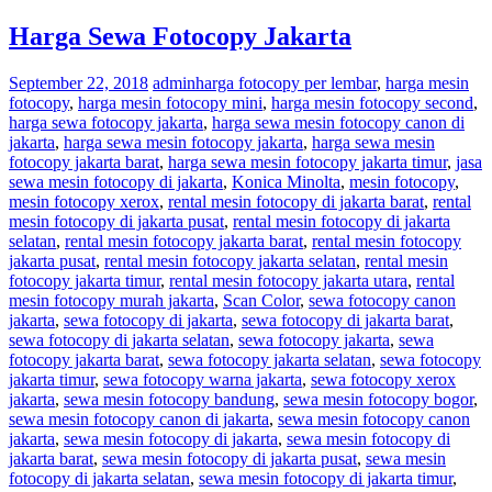
Harga Sewa Fotocopy Jakarta
September 22, 2018
admin
harga fotocopy per lembar
,
harga mesin
fotocopy
,
harga mesin fotocopy mini
,
harga mesin fotocopy second
,
harga sewa fotocopy jakarta
,
harga sewa mesin fotocopy canon di
jakarta
,
harga sewa mesin fotocopy jakarta
,
harga sewa mesin
fotocopy jakarta barat
,
harga sewa mesin fotocopy jakarta timur
,
jasa
sewa mesin fotocopy di jakarta
,
Konica Minolta
,
mesin fotocopy
,
mesin fotocopy xerox
,
rental mesin fotocopy di jakarta barat
,
rental
mesin fotocopy di jakarta pusat
,
rental mesin fotocopy di jakarta
selatan
,
rental mesin fotocopy jakarta barat
,
rental mesin fotocopy
jakarta pusat
,
rental mesin fotocopy jakarta selatan
,
rental mesin
fotocopy jakarta timur
,
rental mesin fotocopy jakarta utara
,
rental
mesin fotocopy murah jakarta
,
Scan Color
,
sewa fotocopy canon
jakarta
,
sewa fotocopy di jakarta
,
sewa fotocopy di jakarta barat
,
sewa fotocopy di jakarta selatan
,
sewa fotocopy jakarta
,
sewa
fotocopy jakarta barat
,
sewa fotocopy jakarta selatan
,
sewa fotocopy
jakarta timur
,
sewa fotocopy warna jakarta
,
sewa fotocopy xerox
jakarta
,
sewa mesin fotocopy bandung
,
sewa mesin fotocopy bogor
,
sewa mesin fotocopy canon di jakarta
,
sewa mesin fotocopy canon
jakarta
,
sewa mesin fotocopy di jakarta
,
sewa mesin fotocopy di
jakarta barat
,
sewa mesin fotocopy di jakarta pusat
,
sewa mesin
fotocopy di jakarta selatan
,
sewa mesin fotocopy di jakarta timur
,