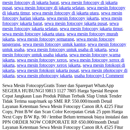
mesin fotocopy di jakarta barat
,
sewa mesin fotocopy di jakarta
pusat
,
sewa mesin fotocopy di jakarta selatan
,
sewa mesin fotocopy
di jakarta timur
,
sewa mesin fotocopy di jakarta utara
,
sewa mesin
fotocopy harian jakarta
,
sewa mesin fotocopy jakarta
,
sewa mesin
fotocopy jakarta barat
,
sewa mesin fotocopy jakarta pusat
,
sewa
mesin fotocopy jakarta selatan
,
sewa mesin fotocopy jakarta timur
,
sewa mesin fotocopy jakarta utara
,
sewa mesin fotocopy murah
jakarta
,
sewa mesin fotocopy semarang
,
sewa mesin fotocopy
tangerang
,
sewa mesin fotocopy untuk kantor
,
sewa mesin fotocopy
untuk usaha
,
sewa mesin fotocopy untuk usaha di jakarta
,
sewa
mesin fotocopy untuk usaha jakarta
,
sewa mesin fotocopy warna
jakarta
,
sewa mesin fotocopy xerox
,
sewa mesin fotocopy xerox di
jakarta
,
sewa mesin fotocopy xerox jakarta
,
sewa mesin fotokopi di
jakarta
,
sewa mesin fotokopi jakarta pusat
,
sewa mesin photocopy di
jakarta
,
sewa mesin photocopy jakarta
,
usaha fotocopy
1 Comment
Sewa Mesin FotocopyGratis Toner dan Sparepart WhatsApp
SEGERA HUBUNGI !0813 1127 7805 Harga Spesial Respon
Cepat Jangkaun Luas Produk Pilihan Terbaik SIap Untuk Tender
Tidak Terima suap/mark up SME RP. 550.000/month Detail
Layanan Ketentuan Sewa Mesin Fotocopy Canon iRA 4225 Fitur
Copy, Print B/W dan Scan Color Kecepatan Cetak 25 ppm Harga
Next Copy B/W Rp. 90 / lembar Belum termasuk biaya instalasi dan
PPN ORDER NOW CORPORATE RP. 650.000/month Detail
Layanan Ketentuan Sewa Mesin Fotocopy Canon iRA 4525 Fitur