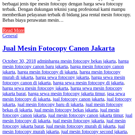
berbagai jenis tipe mesin fotocopy dengan harga sewa fotocopy
terbaik. Dengan dukungan teknisi yang profesional kami mampu
memberikan pelayanan terbaik di bidang jasa rental mesin fotocopy.
Bebas biaya perawatan mesin…
Read More
General
Jual Mesin Fotocopy Canon Jakarta
October 30, 2018
admin
harga mesin fotocopy bekas jakarta
,
harga
mesin fotocopy canon baru jakarta
,
harga mesin fotocopy canon
jakarta
,
harga mesin fotocopy di jakarta
,
harga mesin fotocopy
murah di jakarta
,
harga sewa fotocopy jakarta
,
harga sewa mesin
fotocopy canon di jakarta
,
harga sewa mesin fotocopy di jakarta
,
harga sewa mesin fotocopy jakarta
,
harga sewa mesin fotocopy
jakarta barat
,
harga sewa mesin fotocopy jakarta timur
,
jasa sewa
mesin fotocopy di jakarta
,
jual fotocopy canon jakarta
,
jual fotocopy
jakarta
,
jual mesin fotocopy baru di jakarta
,
jual mesin fotocopy
bekas di jakarta
,
jual mesin fotocopy bekas jakarta
,
jual mesin
fotocopy canon jakarta
,
jual mesin fotocopy canon jakarta timur
,
jual
mesin fotocopy di jakarta
,
jual mesin fotocopy jakarta
,
jual mesin
fotocopy jakarta barat
,
jual mesin fotocopy murah di jakarta
,
jual
mesin fotocopy murah jakarta
,
jual mesin fotocopy second jakarta
,