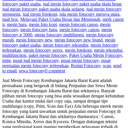
fotocopy paket usaha
,
jual mesin fotocopy paket usaha skala besar
,
jual mesin fotocopy paket usaha skala sedang
,
jual mesin fotocopy
srengseng
,
jual mesin fotokopi
,
jula mesin fotocopy meruya utara
,
mail box
,
Melayani Paket Usaha Besar dan Menengah
,
merk canon
ir
,
mesin baru
,
mesin foto kopi
,
mesin fotocopi canon
,
mesin
fotocopy
,
mesin fotocopy baru
,
mesin fotocopy canon
,
mesin
fotocopy ir 5000
,
mesin fotocopy multifungsi
,
mesin fotocopy
murah
,
mesin fotocopy new
,
mesin fotocopy new brand
,
mesin
fotocopy paket usaha
,
mesin fotocopy rekondisi
,
mesin fotocopy
terlengkap
,
mesin fotocopy xerox
,
mesin fotokopi
,
mesin rekondisi
,
multifunction
,
paket mesin fotocopy
,
Paket Usaha Mesin Fotocopy
,
print
,
pusat jual mesin fotocopy
,
pusat mesin fotocopy
,
pusat
penjualan mesin fotocopy terlengkap
,
Rental Fotocopy
,
scan
,
send
to email
,
sewa fotocopy
0 comment
Jual Mesin Fotocopy Kembangan Jakarta Barat Kami adalah
perusahaan yang bergerak di bidang Penjualan dan Sewa Mesin
Fotocopy di Kembangan Jakarta Barat dan sekitarnya. Banyak
pilihan mesin fotocopy yang bisa anda sesuaikan dengan kebutuhan
Usaha dan kantor mulai dari copy saja, sampai dengan tipe
multifungsi (copy, Print, Scan dan Fax) Ada beberapa merek mesin
fotocopy yang kami tawarkan untuk penjualan mesin Fotocopy di
Kembangan Jakarta Barat dan sekitarnya diantaranya : Canon,
Konica Minolta, Xerox dan Kyocera. Dengan dukungan teknisi
yang profesional kami mampu memberikan pelayanan terbaik di