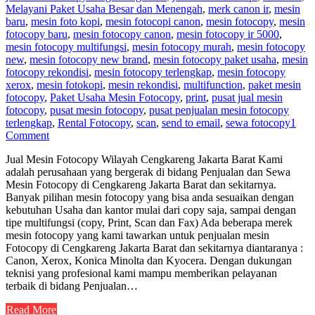
Melayani Paket Usaha Besar dan Menengah
,
merk canon ir
,
mesin
baru
,
mesin foto kopi
,
mesin fotocopi canon
,
mesin fotocopy
,
mesin
fotocopy baru
,
mesin fotocopy canon
,
mesin fotocopy ir 5000
,
mesin fotocopy multifungsi
,
mesin fotocopy murah
,
mesin fotocopy
new
,
mesin fotocopy new brand
,
mesin fotocopy paket usaha
,
mesin
fotocopy rekondisi
,
mesin fotocopy terlengkap
,
mesin fotocopy
xerox
,
mesin fotokopi
,
mesin rekondisi
,
multifunction
,
paket mesin
fotocopy
,
Paket Usaha Mesin Fotocopy
,
print
,
pusat jual mesin
fotocopy
,
pusat mesin fotocopy
,
pusat penjualan mesin fotocopy
terlengkap
,
Rental Fotocopy
,
scan
,
send to email
,
sewa fotocopy
1
Comment
Jual Mesin Fotocopy Wilayah Cengkareng Jakarta Barat Kami
adalah perusahaan yang bergerak di bidang Penjualan dan Sewa
Mesin Fotocopy di Cengkareng Jakarta Barat dan sekitarnya.
Banyak pilihan mesin fotocopy yang bisa anda sesuaikan dengan
kebutuhan Usaha dan kantor mulai dari copy saja, sampai dengan
tipe multifungsi (copy, Print, Scan dan Fax) Ada beberapa merek
mesin fotocopy yang kami tawarkan untuk penjualan mesin
Fotocopy di Cengkareng Jakarta Barat dan sekitarnya diantaranya :
Canon, Xerox, Konica Minolta dan Kyocera. Dengan dukungan
teknisi yang profesional kami mampu memberikan pelayanan
terbaik di bidang Penjualan…
Read More