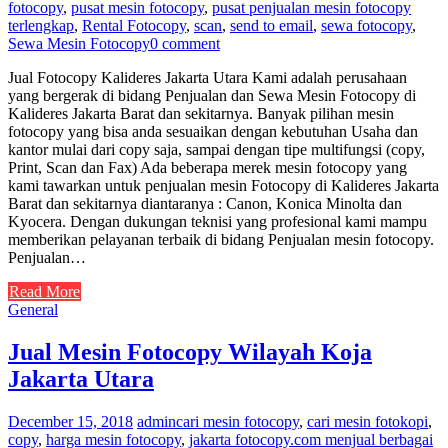
fotocopy
,
pusat mesin fotocopy
,
pusat penjualan mesin fotocopy
terlengkap
,
Rental Fotocopy
,
scan
,
send to email
,
sewa fotocopy
,
Sewa Mesin Fotocopy
0 comment
Jual Fotocopy Kalideres Jakarta Utara Kami adalah perusahaan
yang bergerak di bidang Penjualan dan Sewa Mesin Fotocopy di
Kalideres Jakarta Barat dan sekitarnya. Banyak pilihan mesin
fotocopy yang bisa anda sesuaikan dengan kebutuhan Usaha dan
kantor mulai dari copy saja, sampai dengan tipe multifungsi (copy,
Print, Scan dan Fax) Ada beberapa merek mesin fotocopy yang
kami tawarkan untuk penjualan mesin Fotocopy di Kalideres Jakarta
Barat dan sekitarnya diantaranya : Canon, Konica Minolta dan
Kyocera. Dengan dukungan teknisi yang profesional kami mampu
memberikan pelayanan terbaik di bidang Penjualan mesin fotocopy.
Penjualan…
Read More
General
Jual Mesin Fotocopy Wilayah Koja
Jakarta Utara
December 15, 2018
admin
cari mesin fotocopy
,
cari mesin fotokopi
,
copy
,
harga mesin fotocopy
,
jakarta fotocopy.com menjual berbagai