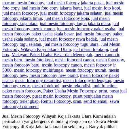
macam mesin fotocopy
,
jual mesin fotcopy jakarta pusat
,
jual mesin
foto copy
,
jual mesin foto copy jakarta barat
,
jual mesin foto kopi
,
jual mesin fotocopy
,
jual mesin fotocopy jakarta selatan
,
jual mesin
fotocopy jakarta timur
,
jual mesin fotocopy koja
,
jual mesin
fotocopy koja utara
,
jual mesin fotocopy logoa jakarta utara
,
jual
mesin fotocopy merek canon
,
jual mesin fotocopy paket usaha
,
jual
mesin fotocopy paket usaha skala besar
,
jual mesin fotocopy paket
usaha skala sedang
,
jual mesin fotocopy rawa badak
,
jual mesin
fotocopy tugu selatan
,
jual mesin fotocopy tugu utara
,
Jual Mesin
Fotocopy Wilayah Koja Jakarta Utara
,
jual mesin fotokopi
,
mail
box
,
Melayani Paket Usaha Besar dan Menengah
,
merk canon ir
,
mesin baru
,
mesin foto kopi
,
mesin fotocopi canon
,
mesin fotocopy
,
mesin fotocopy baru
,
mesin fotocopy canon
,
mesin fotocopy ir
5000
,
mesin fotocopy multifungsi
,
mesin fotocopy murah
,
mesin
fotocopy new
,
mesin fotocopy new brand
,
mesin fotocopy paket
usaha
,
mesin fotocopy rekondisi
,
mesin fotocopy terlengkap
,
mesin
fotocopy xerox
,
mesin fotokopi
,
mesin rekondisi
,
multifunction
,
paket mesin fotocopy
,
Paket Usaha Mesin Fotocopy
,
print
,
pusat jual
mesin fotocopy
,
pusat mesin fotocopy
,
pusat penjualan mesin
fotocopy terlengkap
,
Rental Fotocopy
,
scan
,
send to email
,
sewa
fotocopy
0 comment
Jual Mesin Fotocopy Wilayah Koja Jakarta Utara Kami adalah
perusahaan yang bergerak di bidang Penjualan dan Sewa Mesin
Fotocopy di Koja Jakarta Utara dan sekitarnya. Banyak pilihan