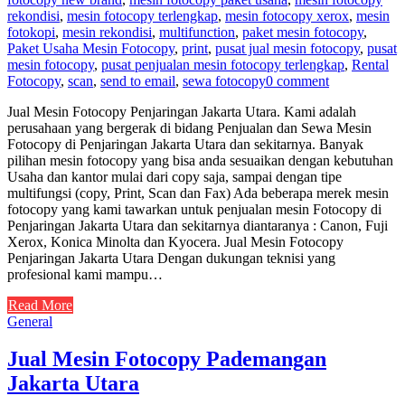
rekondisi
,
mesin fotocopy terlengkap
,
mesin fotocopy xerox
,
mesin
fotokopi
,
mesin rekondisi
,
multifunction
,
paket mesin fotocopy
,
Paket Usaha Mesin Fotocopy
,
print
,
pusat jual mesin fotocopy
,
pusat
mesin fotocopy
,
pusat penjualan mesin fotocopy terlengkap
,
Rental
Fotocopy
,
scan
,
send to email
,
sewa fotocopy
0 comment
Jual Mesin Fotocopy Penjaringan Jakarta Utara. Kami adalah
perusahaan yang bergerak di bidang Penjualan dan Sewa Mesin
Fotocopy di Penjaringan Jakarta Utara dan sekitarnya. Banyak
pilihan mesin fotocopy yang bisa anda sesuaikan dengan kebutuhan
Usaha dan kantor mulai dari copy saja, sampai dengan tipe
multifungsi (copy, Print, Scan dan Fax) Ada beberapa merek mesin
fotocopy yang kami tawarkan untuk penjualan mesin Fotocopy di
Penjaringan Jakarta Utara dan sekitarnya diantaranya : Canon, Fuji
Xerox, Konica Minolta dan Kyocera. Jual Mesin Fotocopy
Penjaringan Jakarta Utara Dengan dukungan teknisi yang
profesional kami mampu…
Read More
General
Jual Mesin Fotocopy Pademangan
Jakarta Utara