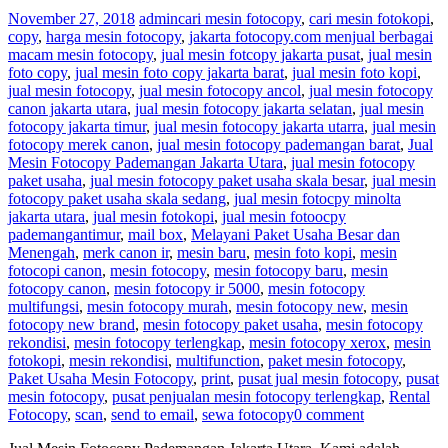
November 27, 2018
admin
cari mesin fotocopy
,
cari mesin fotokopi
,
copy
,
harga mesin fotocopy
,
jakarta fotocopy.com menjual berbagai
macam mesin fotocopy
,
jual mesin fotcopy jakarta pusat
,
jual mesin
foto copy
,
jual mesin foto copy jakarta barat
,
jual mesin foto kopi
,
jual mesin fotocopy
,
jual mesin fotocopy ancol
,
jual mesin fotocopy
canon jakarta utara
,
jual mesin fotocopy jakarta selatan
,
jual mesin
fotocopy jakarta timur
,
jual mesin fotocopy jakarta utarra
,
jual mesin
fotocopy merek canon
,
jual mesin fotocopy pademangan barat
,
Jual
Mesin Fotocopy Pademangan Jakarta Utara
,
jual mesin fotocopy
paket usaha
,
jual mesin fotocopy paket usaha skala besar
,
jual mesin
fotocopy paket usaha skala sedang
,
jual mesin fotocpy minolta
jakarta utara
,
jual mesin fotokopi
,
jual mesin fotoocpy
pademangantimur
,
mail box
,
Melayani Paket Usaha Besar dan
Menengah
,
merk canon ir
,
mesin baru
,
mesin foto kopi
,
mesin
fotocopi canon
,
mesin fotocopy
,
mesin fotocopy baru
,
mesin
fotocopy canon
,
mesin fotocopy ir 5000
,
mesin fotocopy
multifungsi
,
mesin fotocopy murah
,
mesin fotocopy new
,
mesin
fotocopy new brand
,
mesin fotocopy paket usaha
,
mesin fotocopy
rekondisi
,
mesin fotocopy terlengkap
,
mesin fotocopy xerox
,
mesin
fotokopi
,
mesin rekondisi
,
multifunction
,
paket mesin fotocopy
,
Paket Usaha Mesin Fotocopy
,
print
,
pusat jual mesin fotocopy
,
pusat
mesin fotocopy
,
pusat penjualan mesin fotocopy terlengkap
,
Rental
Fotocopy
,
scan
,
send to email
,
sewa fotocopy
0 comment