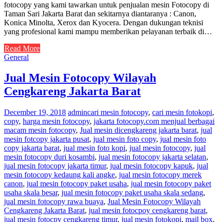
fotocopy yang kami tawarkan untuk penjualan mesin Fotocopy di
Taman Sari Jakarta Barat dan sekitarnya diantaranya : Canon,
Konica Minolta, Xerox dan Kyocera. Dengan dukungan teknisi
yang profesional kami mampu memberikan pelayanan terbaik di…
Read More
General
Jual Mesin Fotocopy Wilayah
Cengkareng Jakarta Barat
December 19, 2018
admin
cari mesin fotocopy
,
cari mesin fotokopi
,
copy
,
harga mesin fotocopy
,
jakarta fotocopy.com menjual berbagai
macam mesin fotocopy
,
Jual mesin dicengkareng jakarta barat
,
jual
mesin fotcopy jakarta pusat
,
jual mesin foto copy
,
jual mesin foto
copy jakarta barat
,
jual mesin foto kopi
,
jual mesin fotocopy
,
jual
mesin fotocopy duri kosambi
,
jual mesin fotocopy jakarta selatan
,
jual mesin fotocopy jakarta timur
,
jual mesin fotocopy kapuk
,
jual
mesin fotocopy kedaung kali angke
,
jual mesin fotocopy merek
canon
,
jual mesin fotocopy paket usaha
,
jual mesin fotocopy paket
usaha skala besar
,
jual mesin fotocopy paket usaha skala sedang
,
jual mesin fotocopy rawa buaya
,
Jual Mesin Fotocopy Wilayah
Cengkareng Jakarta Barat
,
jual mesin fotocpoy cengkareng barat
,
jual mesin fotocpy cengkareng timur
,
jual mesin fotokopi
,
mail box
,