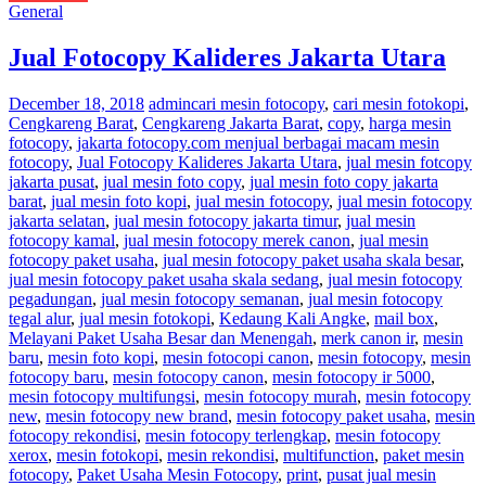
General
Jual Fotocopy Kalideres Jakarta Utara
December 18, 2018
admin
cari mesin fotocopy
,
cari mesin fotokopi
,
Cengkareng Barat
,
Cengkareng Jakarta Barat
,
copy
,
harga mesin
fotocopy
,
jakarta fotocopy.com menjual berbagai macam mesin
fotocopy
,
Jual Fotocopy Kalideres Jakarta Utara
,
jual mesin fotcopy
jakarta pusat
,
jual mesin foto copy
,
jual mesin foto copy jakarta
barat
,
jual mesin foto kopi
,
jual mesin fotocopy
,
jual mesin fotocopy
jakarta selatan
,
jual mesin fotocopy jakarta timur
,
jual mesin
fotocopy kamal
,
jual mesin fotocopy merek canon
,
jual mesin
fotocopy paket usaha
,
jual mesin fotocopy paket usaha skala besar
,
jual mesin fotocopy paket usaha skala sedang
,
jual mesin fotocopy
pegadungan
,
jual mesin fotocopy semanan
,
jual mesin fotocopy
tegal alur
,
jual mesin fotokopi
,
Kedaung Kali Angke
,
mail box
,
Melayani Paket Usaha Besar dan Menengah
,
merk canon ir
,
mesin
baru
,
mesin foto kopi
,
mesin fotocopi canon
,
mesin fotocopy
,
mesin
fotocopy baru
,
mesin fotocopy canon
,
mesin fotocopy ir 5000
,
mesin fotocopy multifungsi
,
mesin fotocopy murah
,
mesin fotocopy
new
,
mesin fotocopy new brand
,
mesin fotocopy paket usaha
,
mesin
fotocopy rekondisi
,
mesin fotocopy terlengkap
,
mesin fotocopy
xerox
,
mesin fotokopi
,
mesin rekondisi
,
multifunction
,
paket mesin
fotocopy
,
Paket Usaha Mesin Fotocopy
,
print
,
pusat jual mesin