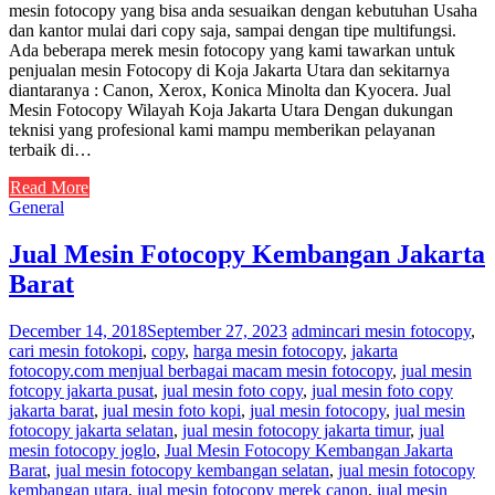
mesin fotocopy yang bisa anda sesuaikan dengan kebutuhan Usaha
dan kantor mulai dari copy saja, sampai dengan tipe multifungsi.
Ada beberapa merek mesin fotocopy yang kami tawarkan untuk
penjualan mesin Fotocopy di Koja Jakarta Utara dan sekitarnya
diantaranya : Canon, Xerox, Konica Minolta dan Kyocera. Jual
Mesin Fotocopy Wilayah Koja Jakarta Utara Dengan dukungan
teknisi yang profesional kami mampu memberikan pelayanan
terbaik di…
Read More
General
Jual Mesin Fotocopy Kembangan Jakarta
Barat
December 14, 2018
September 27, 2023
admin
cari mesin fotocopy
,
cari mesin fotokopi
,
copy
,
harga mesin fotocopy
,
jakarta
fotocopy.com menjual berbagai macam mesin fotocopy
,
jual mesin
fotcopy jakarta pusat
,
jual mesin foto copy
,
jual mesin foto copy
jakarta barat
,
jual mesin foto kopi
,
jual mesin fotocopy
,
jual mesin
fotocopy jakarta selatan
,
jual mesin fotocopy jakarta timur
,
jual
mesin fotocopy joglo
,
Jual Mesin Fotocopy Kembangan Jakarta
Barat
,
jual mesin fotocopy kembangan selatan
,
jual mesin fotocopy
kembangan utara
,
jual mesin fotocopy merek canon
,
jual mesin