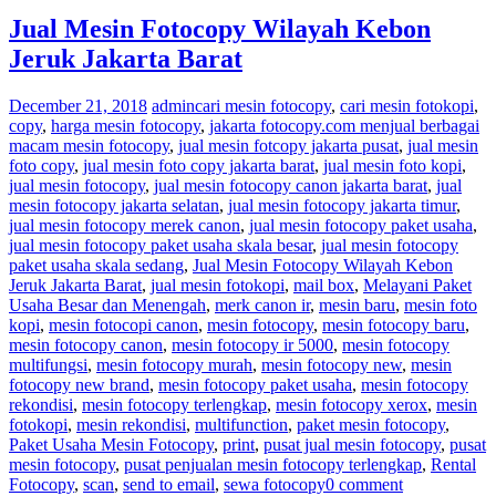
Jual Mesin Fotocopy Wilayah Kebon
Jeruk Jakarta Barat
December 21, 2018
admin
cari mesin fotocopy
,
cari mesin fotokopi
,
copy
,
harga mesin fotocopy
,
jakarta fotocopy.com menjual berbagai
macam mesin fotocopy
,
jual mesin fotcopy jakarta pusat
,
jual mesin
foto copy
,
jual mesin foto copy jakarta barat
,
jual mesin foto kopi
,
jual mesin fotocopy
,
jual mesin fotocopy canon jakarta barat
,
jual
mesin fotocopy jakarta selatan
,
jual mesin fotocopy jakarta timur
,
jual mesin fotocopy merek canon
,
jual mesin fotocopy paket usaha
,
jual mesin fotocopy paket usaha skala besar
,
jual mesin fotocopy
paket usaha skala sedang
,
Jual Mesin Fotocopy Wilayah Kebon
Jeruk Jakarta Barat
,
jual mesin fotokopi
,
mail box
,
Melayani Paket
Usaha Besar dan Menengah
,
merk canon ir
,
mesin baru
,
mesin foto
kopi
,
mesin fotocopi canon
,
mesin fotocopy
,
mesin fotocopy baru
,
mesin fotocopy canon
,
mesin fotocopy ir 5000
,
mesin fotocopy
multifungsi
,
mesin fotocopy murah
,
mesin fotocopy new
,
mesin
fotocopy new brand
,
mesin fotocopy paket usaha
,
mesin fotocopy
rekondisi
,
mesin fotocopy terlengkap
,
mesin fotocopy xerox
,
mesin
fotokopi
,
mesin rekondisi
,
multifunction
,
paket mesin fotocopy
,
Paket Usaha Mesin Fotocopy
,
print
,
pusat jual mesin fotocopy
,
pusat
mesin fotocopy
,
pusat penjualan mesin fotocopy terlengkap
,
Rental
Fotocopy
,
scan
,
send to email
,
sewa fotocopy
0 comment