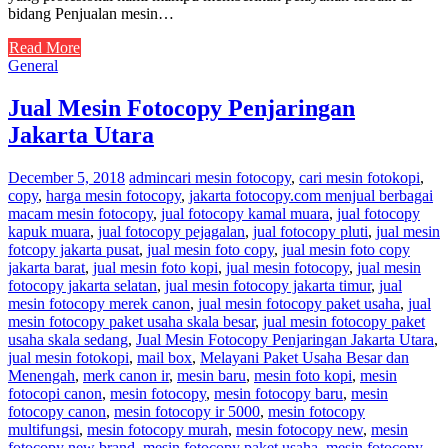
bidang Penjualan mesin…
Read More
General
Jual Mesin Fotocopy Penjaringan
Jakarta Utara
December 5, 2018
admin
cari mesin fotocopy
,
cari mesin fotokopi
,
copy
,
harga mesin fotocopy
,
jakarta fotocopy.com menjual berbagai
macam mesin fotocopy
,
jual fotocopy kamal muara
,
jual fotocopy
kapuk muara
,
jual fotocopy pejagalan
,
jual fotocopy pluti
,
jual mesin
fotcopy jakarta pusat
,
jual mesin foto copy
,
jual mesin foto copy
jakarta barat
,
jual mesin foto kopi
,
jual mesin fotocopy
,
jual mesin
fotocopy jakarta selatan
,
jual mesin fotocopy jakarta timur
,
jual
mesin fotocopy merek canon
,
jual mesin fotocopy paket usaha
,
jual
mesin fotocopy paket usaha skala besar
,
jual mesin fotocopy paket
usaha skala sedang
,
Jual Mesin Fotocopy Penjaringan Jakarta Utara
,
jual mesin fotokopi
,
mail box
,
Melayani Paket Usaha Besar dan
Menengah
,
merk canon ir
,
mesin baru
,
mesin foto kopi
,
mesin
fotocopi canon
,
mesin fotocopy
,
mesin fotocopy baru
,
mesin
fotocopy canon
,
mesin fotocopy ir 5000
,
mesin fotocopy
multifungsi
,
mesin fotocopy murah
,
mesin fotocopy new
,
mesin
fotocopy new brand
,
mesin fotocopy paket usaha
,
mesin fotocopy