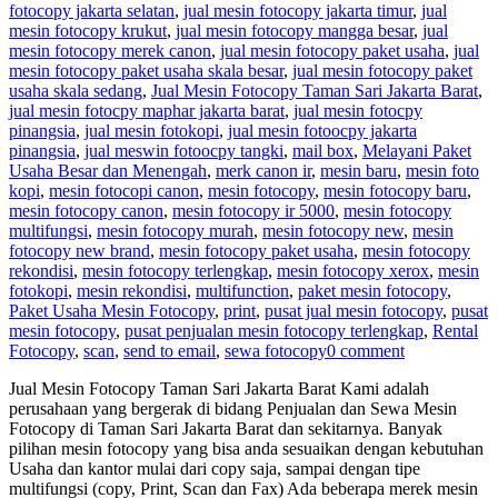
fotocopy jakarta selatan
,
jual mesin fotocopy jakarta timur
,
jual
mesin fotocopy krukut
,
jual mesin fotocopy mangga besar
,
jual
mesin fotocopy merek canon
,
jual mesin fotocopy paket usaha
,
jual
mesin fotocopy paket usaha skala besar
,
jual mesin fotocopy paket
usaha skala sedang
,
Jual Mesin Fotocopy Taman Sari Jakarta Barat
,
jual mesin fotocpy maphar jakarta barat
,
jual mesin fotocpy
pinangsia
,
jual mesin fotokopi
,
jual mesin fotoocpy jakarta
pinangsia
,
jual meswin fotoocpy tangki
,
mail box
,
Melayani Paket
Usaha Besar dan Menengah
,
merk canon ir
,
mesin baru
,
mesin foto
kopi
,
mesin fotocopi canon
,
mesin fotocopy
,
mesin fotocopy baru
,
mesin fotocopy canon
,
mesin fotocopy ir 5000
,
mesin fotocopy
multifungsi
,
mesin fotocopy murah
,
mesin fotocopy new
,
mesin
fotocopy new brand
,
mesin fotocopy paket usaha
,
mesin fotocopy
rekondisi
,
mesin fotocopy terlengkap
,
mesin fotocopy xerox
,
mesin
fotokopi
,
mesin rekondisi
,
multifunction
,
paket mesin fotocopy
,
Paket Usaha Mesin Fotocopy
,
print
,
pusat jual mesin fotocopy
,
pusat
mesin fotocopy
,
pusat penjualan mesin fotocopy terlengkap
,
Rental
Fotocopy
,
scan
,
send to email
,
sewa fotocopy
0 comment
Jual Mesin Fotocopy Taman Sari Jakarta Barat Kami adalah
perusahaan yang bergerak di bidang Penjualan dan Sewa Mesin
Fotocopy di Taman Sari Jakarta Barat dan sekitarnya. Banyak
pilihan mesin fotocopy yang bisa anda sesuaikan dengan kebutuhan
Usaha dan kantor mulai dari copy saja, sampai dengan tipe
multifungsi (copy, Print, Scan dan Fax) Ada beberapa merek mesin