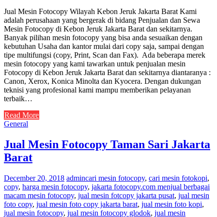
Jual Mesin Fotocopy Wilayah Kebon Jeruk Jakarta Barat Kami
adalah perusahaan yang bergerak di bidang Penjualan dan Sewa
Mesin Fotocopy di Kebon Jeruk Jakarta Barat dan sekitarnya.
Banyak pilihan mesin fotocopy yang bisa anda sesuaikan dengan
kebutuhan Usaha dan kantor mulai dari copy saja, sampai dengan
tipe multifungsi (copy, Print, Scan dan Fax). Ada beberapa merek
mesin fotocopy yang kami tawarkan untuk penjualan mesin
Fotocopy di Kebon Jeruk Jakarta Barat dan sekitarnya diantaranya :
Canon, Xerox, Konica Minolta dan Kyocera. Dengan dukungan
teknisi yang profesional kami mampu memberikan pelayanan
terbaik…
Read More
General
Jual Mesin Fotocopy Taman Sari Jakarta
Barat
December 20, 2018
admin
cari mesin fotocopy
,
cari mesin fotokopi
,
copy
,
harga mesin fotocopy
,
jakarta fotocopy.com menjual berbagai
macam mesin fotocopy
,
jual mesin fotcopy jakarta pusat
,
jual mesin
foto copy
,
jual mesin foto copy jakarta barat
,
jual mesin foto kopi
,
jual mesin fotocopy
,
jual mesin fotocopy glodok
,
jual mesin