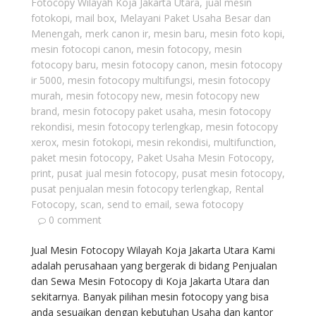
Fotocopy Wilayah Koja Jakarta Utara
,
jual mesin
fotokopi
,
mail box
,
Melayani Paket Usaha Besar dan
Menengah
,
merk canon ir
,
mesin baru
,
mesin foto kopi
,
mesin fotocopi canon
,
mesin fotocopy
,
mesin
fotocopy baru
,
mesin fotocopy canon
,
mesin fotocopy
ir 5000
,
mesin fotocopy multifungsi
,
mesin fotocopy
murah
,
mesin fotocopy new
,
mesin fotocopy new
brand
,
mesin fotocopy paket usaha
,
mesin fotocopy
rekondisi
,
mesin fotocopy terlengkap
,
mesin fotocopy
xerox
,
mesin fotokopi
,
mesin rekondisi
,
multifunction
,
paket mesin fotocopy
,
Paket Usaha Mesin Fotocopy
,
print
,
pusat jual mesin fotocopy
,
pusat mesin fotocopy
,
pusat penjualan mesin fotocopy terlengkap
,
Rental
Fotocopy
,
scan
,
send to email
,
sewa fotocopy
0 comment
Jual Mesin Fotocopy Wilayah Koja Jakarta Utara Kami
adalah perusahaan yang bergerak di bidang Penjualan
dan Sewa Mesin Fotocopy di Koja Jakarta Utara dan
sekitarnya. Banyak pilihan mesin fotocopy yang bisa
anda sesuaikan dengan kebutuhan Usaha dan kantor