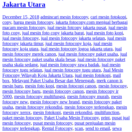
Jakarta Utara
December 15, 2018
admin
cari mesin fotocopy
,
cari mesin fotokopi
,
copy
,
harga mesin fotocopy
,
jakarta fotocopy.com menjual berbagai
macam mesin fotocopy
,
jual mesin fotcopy jakarta pusat
,
jual mesin
foto copy
,
jual mesin foto copy jakarta barat
,
jual mesin foto kopi
,
jual mesin fotocopy
,
jual mesin fotocopy jakarta selatan
,
jual mesin
fotocopy jakarta timur
,
jual mesin fotocopy koja
,
jual mesin
fotocopy koja utara
,
jual mesin fotocopy logoa jakarta utara
,
jual
mesin fotocopy merek canon
,
jual mesin fotocopy paket usaha
,
jual
mesin fotocopy paket usaha skala besar
,
jual mesin fotocopy paket
usaha skala sedang
,
jual mesin fotocopy rawa badak
,
jual mesin
fotocopy tugu selatan
,
jual mesin fotocopy tugu utara
,
Jual Mesin
Fotocopy Wilayah Koja Jakarta Utara
,
jual mesin fotokopi
,
mail
box
,
Melayani Paket Usaha Besar dan Menengah
,
merk canon ir
,
mesin baru
,
mesin foto kopi
,
mesin fotocopi canon
,
mesin fotocopy
,
mesin fotocopy baru
,
mesin fotocopy canon
,
mesin fotocopy ir
5000
,
mesin fotocopy multifungsi
,
mesin fotocopy murah
,
mesin
fotocopy new
,
mesin fotocopy new brand
,
mesin fotocopy paket
usaha
,
mesin fotocopy rekondisi
,
mesin fotocopy terlengkap
,
mesin
fotocopy xerox
,
mesin fotokopi
,
mesin rekondisi
,
multifunction
,
paket mesin fotocopy
,
Paket Usaha Mesin Fotocopy
,
print
,
pusat jual
mesin fotocopy
,
pusat mesin fotocopy
,
pusat penjualan mesin
fotocopy terlengkap
,
Rental Fotocopy
,
scan
,
send to email
,
sewa