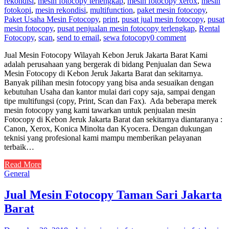
rekondisi
,
mesin fotocopy terlengkap
,
mesin fotocopy xerox
,
mesin
fotokopi
,
mesin rekondisi
,
multifunction
,
paket mesin fotocopy
,
Paket Usaha Mesin Fotocopy
,
print
,
pusat jual mesin fotocopy
,
pusat
mesin fotocopy
,
pusat penjualan mesin fotocopy terlengkap
,
Rental
Fotocopy
,
scan
,
send to email
,
sewa fotocopy
0 comment
Jual Mesin Fotocopy Wilayah Kebon Jeruk Jakarta Barat Kami
adalah perusahaan yang bergerak di bidang Penjualan dan Sewa
Mesin Fotocopy di Kebon Jeruk Jakarta Barat dan sekitarnya.
Banyak pilihan mesin fotocopy yang bisa anda sesuaikan dengan
kebutuhan Usaha dan kantor mulai dari copy saja, sampai dengan
tipe multifungsi (copy, Print, Scan dan Fax). Ada beberapa merek
mesin fotocopy yang kami tawarkan untuk penjualan mesin
Fotocopy di Kebon Jeruk Jakarta Barat dan sekitarnya diantaranya :
Canon, Xerox, Konica Minolta dan Kyocera. Dengan dukungan
teknisi yang profesional kami mampu memberikan pelayanan
terbaik…
Read More
General
Jual Mesin Fotocopy Taman Sari Jakarta
Barat