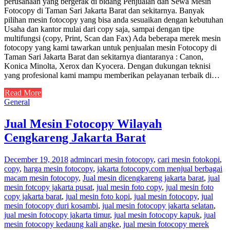
perusahaan yang bergerak di bidang Penjualan dan Sewa Mesin
Fotocopy di Taman Sari Jakarta Barat dan sekitarnya. Banyak
pilihan mesin fotocopy yang bisa anda sesuaikan dengan kebutuhan
Usaha dan kantor mulai dari copy saja, sampai dengan tipe
multifungsi (copy, Print, Scan dan Fax) Ada beberapa merek mesin
fotocopy yang kami tawarkan untuk penjualan mesin Fotocopy di
Taman Sari Jakarta Barat dan sekitarnya diantaranya : Canon,
Konica Minolta, Xerox dan Kyocera. Dengan dukungan teknisi
yang profesional kami mampu memberikan pelayanan terbaik di…
Read More
General
Jual Mesin Fotocopy Wilayah
Cengkareng Jakarta Barat
December 19, 2018
admin
cari mesin fotocopy
,
cari mesin fotokopi
,
copy
,
harga mesin fotocopy
,
jakarta fotocopy.com menjual berbagai
macam mesin fotocopy
,
Jual mesin dicengkareng jakarta barat
,
jual
mesin fotcopy jakarta pusat
,
jual mesin foto copy
,
jual mesin foto
copy jakarta barat
,
jual mesin foto kopi
,
jual mesin fotocopy
,
jual
mesin fotocopy duri kosambi
,
jual mesin fotocopy jakarta selatan
,
jual mesin fotocopy jakarta timur
,
jual mesin fotocopy kapuk
,
jual
mesin fotocopy kedaung kali angke
,
jual mesin fotocopy merek