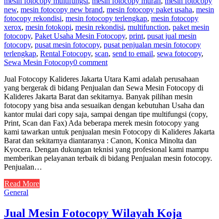
mesin fotocopy multifungsi
,
mesin fotocopy murah
,
mesin fotocopy
new
,
mesin fotocopy new brand
,
mesin fotocopy paket usaha
,
mesin
fotocopy rekondisi
,
mesin fotocopy terlengkap
,
mesin fotocopy
xerox
,
mesin fotokopi
,
mesin rekondisi
,
multifunction
,
paket mesin
fotocopy
,
Paket Usaha Mesin Fotocopy
,
print
,
pusat jual mesin
fotocopy
,
pusat mesin fotocopy
,
pusat penjualan mesin fotocopy
terlengkap
,
Rental Fotocopy
,
scan
,
send to email
,
sewa fotocopy
,
Sewa Mesin Fotocopy
0 comment
Jual Fotocopy Kalideres Jakarta Utara Kami adalah perusahaan
yang bergerak di bidang Penjualan dan Sewa Mesin Fotocopy di
Kalideres Jakarta Barat dan sekitarnya. Banyak pilihan mesin
fotocopy yang bisa anda sesuaikan dengan kebutuhan Usaha dan
kantor mulai dari copy saja, sampai dengan tipe multifungsi (copy,
Print, Scan dan Fax) Ada beberapa merek mesin fotocopy yang
kami tawarkan untuk penjualan mesin Fotocopy di Kalideres Jakarta
Barat dan sekitarnya diantaranya : Canon, Konica Minolta dan
Kyocera. Dengan dukungan teknisi yang profesional kami mampu
memberikan pelayanan terbaik di bidang Penjualan mesin fotocopy.
Penjualan…
Read More
General
Jual Mesin Fotocopy Wilayah Koja