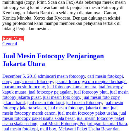
multifungsi (copy, Print, Scan dan Fax) Ada beberapa merek mesin
fotocopy yang kami tawarkan untuk penjualan mesin Fotocopy di
Kembangan Jakarta Barat dan sekitarnya diantaranya : Canon,
Konica Minolta, Xerox dan Kyocera. Dengan dukungan teknisi
yang profesional kami mampu memberikan pelayanan terbaik di
bidang Penjualan mesin…
Read More
General
Jual Mesin Fotocopy Penjaringan
Jakarta Utara
December 5, 2018
admin
cari mesin fotocopy
,
cari mesin fotokopi
,
copy
,
harga mesin fotocopy
,
jakarta fotocopy.com menjual berbagai
macam mesin fotocopy
,
jual fotocopy kamal muara
,
jual fotocopy
kapuk muara
,
jual fotocopy pejagalan
,
jual fotocopy pluti
,
jual mesin
fotcopy jakarta pusat
,
jual mesin foto copy
,
jual mesin foto copy
jakarta barat
,
jual mesin foto kopi
,
jual mesin fotocopy
,
jual mesin
fotocopy jakarta selatan
,
jual mesin fotocopy jakarta timur
,
jual
mesin fotocopy merek canon
,
jual mesin fotocopy paket usaha
,
jual
mesin fotocopy paket usaha skala besar
,
jual mesin fotocopy paket
usaha skala sedang
,
Jual Mesin Fotocopy Penjaringan Jakarta Utara
,
jual mesin fotokopi
,
mail box
,
Melayani Paket Usaha Besar dan