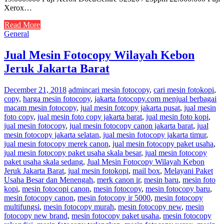
Xerox…
Read More
General
Jual Mesin Fotocopy Wilayah Kebon
Jeruk Jakarta Barat
December 21, 2018
admin
cari mesin fotocopy
,
cari mesin fotokopi
,
copy
,
harga mesin fotocopy
,
jakarta fotocopy.com menjual berbagai
macam mesin fotocopy
,
jual mesin fotcopy jakarta pusat
,
jual mesin
foto copy
,
jual mesin foto copy jakarta barat
,
jual mesin foto kopi
,
jual mesin fotocopy
,
jual mesin fotocopy canon jakarta barat
,
jual
mesin fotocopy jakarta selatan
,
jual mesin fotocopy jakarta timur
,
jual mesin fotocopy merek canon
,
jual mesin fotocopy paket usaha
,
jual mesin fotocopy paket usaha skala besar
,
jual mesin fotocopy
paket usaha skala sedang
,
Jual Mesin Fotocopy Wilayah Kebon
Jeruk Jakarta Barat
,
jual mesin fotokopi
,
mail box
,
Melayani Paket
Usaha Besar dan Menengah
,
merk canon ir
,
mesin baru
,
mesin foto
kopi
,
mesin fotocopi canon
,
mesin fotocopy
,
mesin fotocopy baru
,
mesin fotocopy canon
,
mesin fotocopy ir 5000
,
mesin fotocopy
multifungsi
,
mesin fotocopy murah
,
mesin fotocopy new
,
mesin
fotocopy new brand
,
mesin fotocopy paket usaha
,
mesin fotocopy