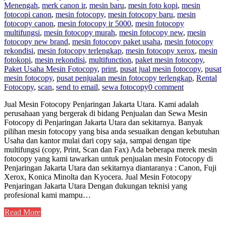
Menengah
,
merk canon ir
,
mesin baru
,
mesin foto kopi
,
mesin
fotocopi canon
,
mesin fotocopy
,
mesin fotocopy baru
,
mesin
fotocopy canon
,
mesin fotocopy ir 5000
,
mesin fotocopy
multifungsi
,
mesin fotocopy murah
,
mesin fotocopy new
,
mesin
fotocopy new brand
,
mesin fotocopy paket usaha
,
mesin fotocopy
rekondisi
,
mesin fotocopy terlengkap
,
mesin fotocopy xerox
,
mesin
fotokopi
,
mesin rekondisi
,
multifunction
,
paket mesin fotocopy
,
Paket Usaha Mesin Fotocopy
,
print
,
pusat jual mesin fotocopy
,
pusat
mesin fotocopy
,
pusat penjualan mesin fotocopy terlengkap
,
Rental
Fotocopy
,
scan
,
send to email
,
sewa fotocopy
0 comment
Jual Mesin Fotocopy Penjaringan Jakarta Utara. Kami adalah
perusahaan yang bergerak di bidang Penjualan dan Sewa Mesin
Fotocopy di Penjaringan Jakarta Utara dan sekitarnya. Banyak
pilihan mesin fotocopy yang bisa anda sesuaikan dengan kebutuhan
Usaha dan kantor mulai dari copy saja, sampai dengan tipe
multifungsi (copy, Print, Scan dan Fax) Ada beberapa merek mesin
fotocopy yang kami tawarkan untuk penjualan mesin Fotocopy di
Penjaringan Jakarta Utara dan sekitarnya diantaranya : Canon, Fuji
Xerox, Konica Minolta dan Kyocera. Jual Mesin Fotocopy
Penjaringan Jakarta Utara Dengan dukungan teknisi yang
profesional kami mampu…
Read More