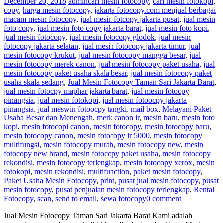
December 20, 2018
admin
cari mesin fotocopy
,
cari mesin fotokopi
,
copy
,
harga mesin fotocopy
,
jakarta fotocopy.com menjual berbagai
macam mesin fotocopy
,
jual mesin fotcopy jakarta pusat
,
jual mesin
foto copy
,
jual mesin foto copy jakarta barat
,
jual mesin foto kopi
,
jual mesin fotocopy
,
jual mesin fotocopy glodok
,
jual mesin
fotocopy jakarta selatan
,
jual mesin fotocopy jakarta timur
,
jual
mesin fotocopy krukut
,
jual mesin fotocopy mangga besar
,
jual
mesin fotocopy merek canon
,
jual mesin fotocopy paket usaha
,
jual
mesin fotocopy paket usaha skala besar
,
jual mesin fotocopy paket
usaha skala sedang
,
Jual Mesin Fotocopy Taman Sari Jakarta Barat
,
jual mesin fotocpy maphar jakarta barat
,
jual mesin fotocpy
pinangsia
,
jual mesin fotokopi
,
jual mesin fotoocpy jakarta
pinangsia
,
jual meswin fotoocpy tangki
,
mail box
,
Melayani Paket
Usaha Besar dan Menengah
,
merk canon ir
,
mesin baru
,
mesin foto
kopi
,
mesin fotocopi canon
,
mesin fotocopy
,
mesin fotocopy baru
,
mesin fotocopy canon
,
mesin fotocopy ir 5000
,
mesin fotocopy
multifungsi
,
mesin fotocopy murah
,
mesin fotocopy new
,
mesin
fotocopy new brand
,
mesin fotocopy paket usaha
,
mesin fotocopy
rekondisi
,
mesin fotocopy terlengkap
,
mesin fotocopy xerox
,
mesin
fotokopi
,
mesin rekondisi
,
multifunction
,
paket mesin fotocopy
,
Paket Usaha Mesin Fotocopy
,
print
,
pusat jual mesin fotocopy
,
pusat
mesin fotocopy
,
pusat penjualan mesin fotocopy terlengkap
,
Rental
Fotocopy
,
scan
,
send to email
,
sewa fotocopy
0 comment
Jual Mesin Fotocopy Taman Sari Jakarta Barat Kami adalah