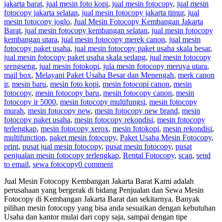
jakarta barat
,
jual mesin foto kopi
,
jual mesin fotocopy
,
jual mesin
fotocopy jakarta selatan
,
jual mesin fotocopy jakarta timur
,
jual
mesin fotocopy joglo
,
Jual Mesin Fotocopy Kembangan Jakarta
Barat
,
jual mesin fotocopy kembangan selatan
,
jual mesin fotocopy
kembangan utara
,
jual mesin fotocopy merek canon
,
jual mesin
fotocopy paket usaha
,
jual mesin fotocopy paket usaha skala besar
,
jual mesin fotocopy paket usaha skala sedang
,
jual mesin fotocopy
srengseng
,
jual mesin fotokopi
,
jula mesin fotocopy meruya utara
,
mail box
,
Melayani Paket Usaha Besar dan Menengah
,
merk canon
ir
,
mesin baru
,
mesin foto kopi
,
mesin fotocopi canon
,
mesin
fotocopy
,
mesin fotocopy baru
,
mesin fotocopy canon
,
mesin
fotocopy ir 5000
,
mesin fotocopy multifungsi
,
mesin fotocopy
murah
,
mesin fotocopy new
,
mesin fotocopy new brand
,
mesin
fotocopy paket usaha
,
mesin fotocopy rekondisi
,
mesin fotocopy
terlengkap
,
mesin fotocopy xerox
,
mesin fotokopi
,
mesin rekondisi
,
multifunction
,
paket mesin fotocopy
,
Paket Usaha Mesin Fotocopy
,
print
,
pusat jual mesin fotocopy
,
pusat mesin fotocopy
,
pusat
penjualan mesin fotocopy terlengkap
,
Rental Fotocopy
,
scan
,
send
to email
,
sewa fotocopy
0 comment
Jual Mesin Fotocopy Kembangan Jakarta Barat Kami adalah
perusahaan yang bergerak di bidang Penjualan dan Sewa Mesin
Fotocopy di Kembangan Jakarta Barat dan sekitarnya. Banyak
pilihan mesin fotocopy yang bisa anda sesuaikan dengan kebutuhan
Usaha dan kantor mulai dari copy saja, sampai dengan tipe