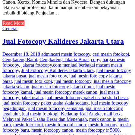
Canon, Xerox, Konica Minolta dan Kyocera. Dengan dukungan
teknisi yang profesional kami mampu memberikan pelayanan
terbaik di bidang Penjualan…
Read More
General
Jual Fotocopy Kalideres Jakarta Utara
December 18, 2018
admin
cari mesin fotocopy
,
cari mesin fotokopi
,
Cengkareng Barat
,
Cengkareng Jakarta Barat
,
copy
,
harga mesin
fotocopy
,
jakarta fotocopy.com menjual berbagai macam mesin
fotocopy
,
Jual Fotocopy Kalideres Jakarta Utara
,
jual mesin fotcopy
jakarta pusat
,
jual mesin foto copy
,
jual mesin foto copy jakarta
barat
,
jual mesin foto kopi
,
jual mesin fotocopy
,
jual mesin fotocopy
jakarta selatan
,
jual mesin fotocopy jakarta timur
,
jual mesin
fotocopy kamal
,
jual mesin fotocopy merek canon
,
jual mesin
fotocopy paket usaha
,
jual mesin fotocopy paket usaha skala besar
,
jual mesin fotocopy paket usaha skala sedang
,
jual mesin fotocopy
pegadungan
,
jual mesin fotocopy semanan
,
jual mesin fotocopy
tegal alur
,
jual mesin fotokopi
,
Kedaung Kali Angke
,
mail box
,
Melayani Paket Usaha Besar dan Menengah
,
merk canon ir
,
mesin
baru
,
mesin foto kopi
,
mesin fotocopi canon
,
mesin fotocopy
,
mesin
fotocopy baru
,
mesin fotocopy canon
,
mesin fotocopy ir 5000
,