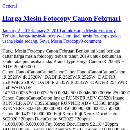
General
Harga Mesin Fotocopy Canon Februari
January 2, 2019
January 2, 2019
admin
Harga Mesin Fotocopy
Terbaru
,
harga-mesin-fotocopy-canon
,
jual mesin fotocopy paket
usaha skala sedang
,
Sewa Mesin Fotocopy
0 comment
Harga Mesin Fotocopy Canon Februari Berikut ini kami berikan
daftar harga mesin fotocopy terbaru tahun 2019 untuk kebutuhan
kantor ataupun usaha anda. Brand Type Harga Canon iR 2004N +
ADV 20.500.000
Canon CanonCanonCanonCanonCanonCanonCanonCanonCanon
iR 2520W iR 2520W+DADFiR 2525WiR 2525W+DADFiR
2530WiR 2530W+DADFiR 2535WiR 2535W+DADFiR 2545WiR
2545W+DADF
24.250.00035.500.00032.500.00042.500.00046.900.00056.250.0007
Canon CanonCanonCanon Image RUNNER ADV C3520i Image
RUNNER ADV C3525iImage RUNNER ADV C3530i Image
RUNNER C3020 69.000.00081.850.00090.000.00047.750.000
Canon iR 1435 16.000.000 Fuji Xerox Fuji Xerox DocuCentre
SC2020 / 20ppm DocuCentre SC2022 / 20ppm
41.000.00045.000.000 Fuji Xerox DocuCentre S2110 / 20ppm
19.000.000 Fuji Xerox DocuCentre S2520 / 25ppm 22.000.000 Fuji