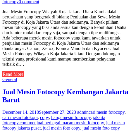
fotocopy
0 comment
Jual Mesin Fotocopy Wilayah Koja Jakarta Utara Kami adalah
perusahaan yang bergerak di bidang Penjualan dan Sewa Mesin
Fotocopy di Koja Jakarta Utara dan sekitarnya. Banyak pilihan
mesin fotocopy yang bisa anda sesuaikan dengan kebutuhan Usaha
dan kantor mulai dari copy saja, sampai dengan tipe multifungsi.
Ada beberapa merek mesin fotocopy yang kami tawarkan untuk
penjualan mesin Fotocopy di Koja Jakarta Utara dan sekitarnya
diantaranya : Canon, Xerox, Konica Minolta dan Kyocera. Jual
Mesin Fotocopy Wilayah Koja Jakarta Utara Dengan dukungan
teknisi yang profesional kami mampu memberikan pelayanan
terbaik di…
Read More
General
Jual Mesin Fotocopy Kembangan Jakarta
Barat
December 14, 2018
September 27, 2023
admin
cari mesin fotocopy
,
cari mesin fotokopi
,
copy
,
harga mesin fotocopy
,
jakarta
fotocopy.com menjual berbagai macam mesin fotocopy
,
jual mesin
fotcopy jakarta pusat
,
jual mesin foto copy
,
jual mesin foto copy