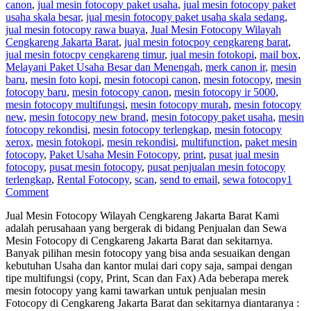
canon
,
jual mesin fotocopy paket usaha
,
jual mesin fotocopy paket
usaha skala besar
,
jual mesin fotocopy paket usaha skala sedang
,
jual mesin fotocopy rawa buaya
,
Jual Mesin Fotocopy Wilayah
Cengkareng Jakarta Barat
,
jual mesin fotocpoy cengkareng barat
,
jual mesin fotocpy cengkareng timur
,
jual mesin fotokopi
,
mail box
,
Melayani Paket Usaha Besar dan Menengah
,
merk canon ir
,
mesin
baru
,
mesin foto kopi
,
mesin fotocopi canon
,
mesin fotocopy
,
mesin
fotocopy baru
,
mesin fotocopy canon
,
mesin fotocopy ir 5000
,
mesin fotocopy multifungsi
,
mesin fotocopy murah
,
mesin fotocopy
new
,
mesin fotocopy new brand
,
mesin fotocopy paket usaha
,
mesin
fotocopy rekondisi
,
mesin fotocopy terlengkap
,
mesin fotocopy
xerox
,
mesin fotokopi
,
mesin rekondisi
,
multifunction
,
paket mesin
fotocopy
,
Paket Usaha Mesin Fotocopy
,
print
,
pusat jual mesin
fotocopy
,
pusat mesin fotocopy
,
pusat penjualan mesin fotocopy
terlengkap
,
Rental Fotocopy
,
scan
,
send to email
,
sewa fotocopy
1
Comment
Jual Mesin Fotocopy Wilayah Cengkareng Jakarta Barat Kami
adalah perusahaan yang bergerak di bidang Penjualan dan Sewa
Mesin Fotocopy di Cengkareng Jakarta Barat dan sekitarnya.
Banyak pilihan mesin fotocopy yang bisa anda sesuaikan dengan
kebutuhan Usaha dan kantor mulai dari copy saja, sampai dengan
tipe multifungsi (copy, Print, Scan dan Fax) Ada beberapa merek
mesin fotocopy yang kami tawarkan untuk penjualan mesin
Fotocopy di Cengkareng Jakarta Barat dan sekitarnya diantaranya :