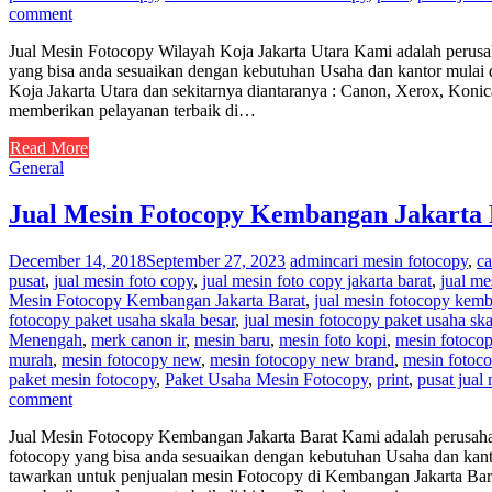
comment
Jual Mesin Fotocopy Wilayah Koja Jakarta Utara Kami adalah perusa
yang bisa anda sesuaikan dengan kebutuhan Usaha dan kantor mulai d
Koja Jakarta Utara dan sekitarnya diantaranya : Canon, Xerox, Kon
memberikan pelayanan terbaik di…
Read More
General
Jual Mesin Fotocopy Kembangan Jakarta 
December 14, 2018
September 27, 2023
admin
cari mesin fotocopy
,
ca
pusat
,
jual mesin foto copy
,
jual mesin foto copy jakarta barat
,
jual me
Mesin Fotocopy Kembangan Jakarta Barat
,
jual mesin fotocopy kemb
fotocopy paket usaha skala besar
,
jual mesin fotocopy paket usaha sk
Menengah
,
merk canon ir
,
mesin baru
,
mesin foto kopi
,
mesin fotocop
murah
,
mesin fotocopy new
,
mesin fotocopy new brand
,
mesin fotoco
paket mesin fotocopy
,
Paket Usaha Mesin Fotocopy
,
print
,
pusat jual
comment
Jual Mesin Fotocopy Kembangan Jakarta Barat Kami adalah perusaha
fotocopy yang bisa anda sesuaikan dengan kebutuhan Usaha dan kanto
tawarkan untuk penjualan mesin Fotocopy di Kembangan Jakarta Bar