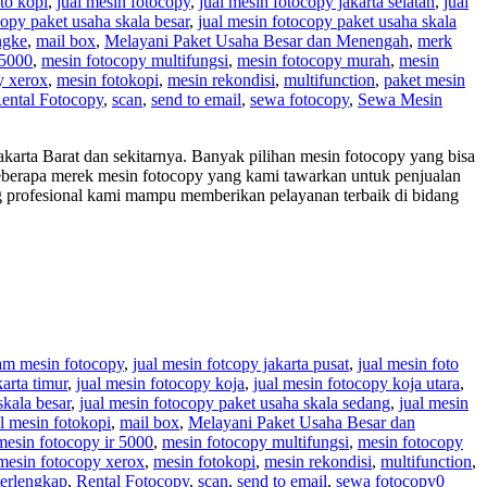
oto kopi
,
jual mesin fotocopy
,
jual mesin fotocopy jakarta selatan
,
jual
copy paket usaha skala besar
,
jual mesin fotocopy paket usaha skala
ngke
,
mail box
,
Melayani Paket Usaha Besar dan Menengah
,
merk
 5000
,
mesin fotocopy multifungsi
,
mesin fotocopy murah
,
mesin
y xerox
,
mesin fotokopi
,
mesin rekondisi
,
multifunction
,
paket mesin
ental Fotocopy
,
scan
,
send to email
,
sewa fotocopy
,
Sewa Mesin
karta Barat dan sekitarnya. Banyak pilihan mesin fotocopy yang bisa
beberapa merek mesin fotocopy yang kami tawarkan untuk penjualan
ng profesional kami mampu memberikan pelayanan terbaik di bidang
am mesin fotocopy
,
jual mesin fotcopy jakarta pusat
,
jual mesin foto
arta timur
,
jual mesin fotocopy koja
,
jual mesin fotocopy koja utara
,
skala besar
,
jual mesin fotocopy paket usaha skala sedang
,
jual mesin
al mesin fotokopi
,
mail box
,
Melayani Paket Usaha Besar dan
mesin fotocopy ir 5000
,
mesin fotocopy multifungsi
,
mesin fotocopy
mesin fotocopy xerox
,
mesin fotokopi
,
mesin rekondisi
,
multifunction
,
terlengkap
,
Rental Fotocopy
,
scan
,
send to email
,
sewa fotocopy
0