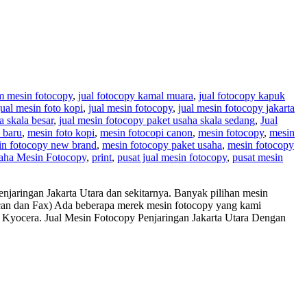
m mesin fotocopy
,
jual fotocopy kamal muara
,
jual fotocopy kapuk
jual mesin foto kopi
,
jual mesin fotocopy
,
jual mesin fotocopy jakarta
a skala besar
,
jual mesin fotocopy paket usaha skala sedang
,
Jual
 baru
,
mesin foto kopi
,
mesin fotocopi canon
,
mesin fotocopy
,
mesin
in fotocopy new brand
,
mesin fotocopy paket usaha
,
mesin fotocopy
aha Mesin Fotocopy
,
print
,
pusat jual mesin fotocopy
,
pusat mesin
njaringan Jakarta Utara dan sekitarnya. Banyak pilihan mesin
 Scan dan Fax) Ada beberapa merek mesin fotocopy yang kami
n Kyocera. Jual Mesin Fotocopy Penjaringan Jakarta Utara Dengan