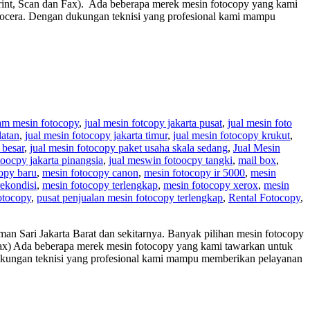
Print, Scan dan Fax). Ada beberapa merek mesin fotocopy yang kami
Kyocera. Dengan dukungan teknisi yang profesional kami mampu
am mesin fotocopy
,
jual mesin fotcopy jakarta pusat
,
jual mesin foto
latan
,
jual mesin fotocopy jakarta timur
,
jual mesin fotocopy krukut
,
 besar
,
jual mesin fotocopy paket usaha skala sedang
,
Jual Mesin
toocpy jakarta pinangsia
,
jual meswin fotoocpy tangki
,
mail box
,
opy baru
,
mesin fotocopy canon
,
mesin fotocopy ir 5000
,
mesin
ekondisi
,
mesin fotocopy terlengkap
,
mesin fotocopy xerox
,
mesin
otocopy
,
pusat penjualan mesin fotocopy terlengkap
,
Rental Fotocopy
,
n Sari Jakarta Barat dan sekitarnya. Banyak pilihan mesin fotocopy
 Fax) Ada beberapa merek mesin fotocopy yang kami tawarkan untuk
dukungan teknisi yang profesional kami mampu memberikan pelayanan