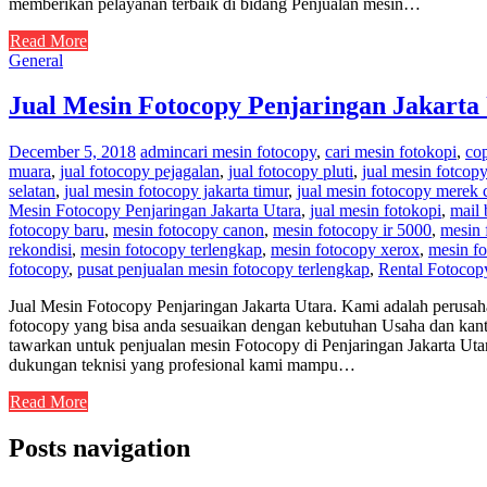
memberikan pelayanan terbaik di bidang Penjualan mesin…
Read More
General
Jual Mesin Fotocopy Penjaringan Jakarta
December 5, 2018
admin
cari mesin fotocopy
,
cari mesin fotokopi
,
co
muara
,
jual fotocopy pejagalan
,
jual fotocopy pluti
,
jual mesin fotcopy
selatan
,
jual mesin fotocopy jakarta timur
,
jual mesin fotocopy merek
Mesin Fotocopy Penjaringan Jakarta Utara
,
jual mesin fotokopi
,
mail
fotocopy baru
,
mesin fotocopy canon
,
mesin fotocopy ir 5000
,
mesin 
rekondisi
,
mesin fotocopy terlengkap
,
mesin fotocopy xerox
,
mesin fo
fotocopy
,
pusat penjualan mesin fotocopy terlengkap
,
Rental Fotocop
Jual Mesin Fotocopy Penjaringan Jakarta Utara. Kami adalah perusah
fotocopy yang bisa anda sesuaikan dengan kebutuhan Usaha dan kanto
tawarkan untuk penjualan mesin Fotocopy di Penjaringan Jakarta Uta
dukungan teknisi yang profesional kami mampu…
Read More
Posts navigation