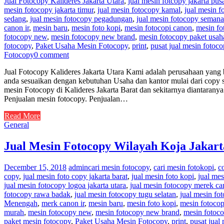
Jual Fotocopy Kalideres Jakarta Utara
,
jual mesin fotcopy jakarta pus
mesin fotocopy jakarta timur
,
jual mesin fotocopy kamal
,
jual mesin 
sedang
,
jual mesin fotocopy pegadungan
,
jual mesin fotocopy seman
canon ir
,
mesin baru
,
mesin foto kopi
,
mesin fotocopi canon
,
mesin fo
fotocopy new
,
mesin fotocopy new brand
,
mesin fotocopy paket usah
fotocopy
,
Paket Usaha Mesin Fotocopy
,
print
,
pusat jual mesin fotoc
Fotocopy
0 comment
Jual Fotocopy Kalideres Jakarta Utara Kami adalah perusahaan yang 
anda sesuaikan dengan kebutuhan Usaha dan kantor mulai dari copy s
mesin Fotocopy di Kalideres Jakarta Barat dan sekitarnya diantara
Penjualan mesin fotocopy. Penjualan…
Read More
General
Jual Mesin Fotocopy Wilayah Koja Jakart
December 15, 2018
admin
cari mesin fotocopy
,
cari mesin fotokopi
,
c
copy
,
jual mesin foto copy jakarta barat
,
jual mesin foto kopi
,
jual mes
jual mesin fotocopy logoa jakarta utara
,
jual mesin fotocopy merek c
fotocopy rawa badak
,
jual mesin fotocopy tugu selatan
,
jual mesin fo
Menengah
,
merk canon ir
,
mesin baru
,
mesin foto kopi
,
mesin fotocop
murah
,
mesin fotocopy new
,
mesin fotocopy new brand
,
mesin fotoco
paket mesin fotocopy
,
Paket Usaha Mesin Fotocopy
,
print
,
pusat jual