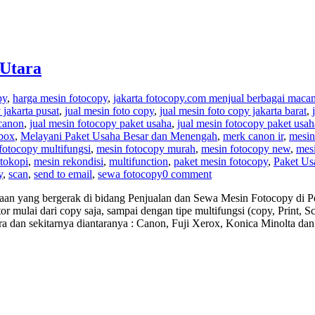
 Utara
py
,
harga mesin fotocopy
,
jakarta fotocopy.com menjual berbagai maca
 jakarta pusat
,
jual mesin foto copy
,
jual mesin foto copy jakarta barat
,
 canon
,
jual mesin fotocopy paket usaha
,
jual mesin fotocopy paket usah
 box
,
Melayani Paket Usaha Besar dan Menengah
,
merk canon ir
,
mesin
fotocopy multifungsi
,
mesin fotocopy murah
,
mesin fotocopy new
,
mes
tokopi
,
mesin rekondisi
,
multifunction
,
paket mesin fotocopy
,
Paket Us
y
,
scan
,
send to email
,
sewa fotocopy
0 comment
aan yang bergerak di bidang Penjualan dan Sewa Mesin Fotocopy di Pe
r mulai dari copy saja, sampai dengan tipe multifungsi (copy, Print,
ra dan sekitarnya diantaranya : Canon, Fuji Xerox, Konica Minolta da