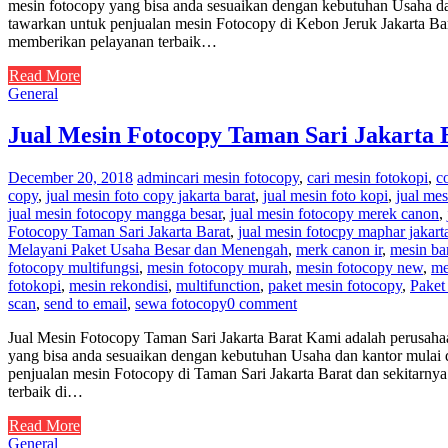
mesin fotocopy yang bisa anda sesuaikan dengan kebutuhan Usaha dan
tawarkan untuk penjualan mesin Fotocopy di Kebon Jeruk Jakarta Ba
memberikan pelayanan terbaik…
Read More
General
Jual Mesin Fotocopy Taman Sari Jakarta 
December 20, 2018
admin
cari mesin fotocopy
,
cari mesin fotokopi
,
c
copy
,
jual mesin foto copy jakarta barat
,
jual mesin foto kopi
,
jual mes
jual mesin fotocopy mangga besar
,
jual mesin fotocopy merek canon
,
Fotocopy Taman Sari Jakarta Barat
,
jual mesin fotocpy maphar jakarta
Melayani Paket Usaha Besar dan Menengah
,
merk canon ir
,
mesin ba
fotocopy multifungsi
,
mesin fotocopy murah
,
mesin fotocopy new
,
me
fotokopi
,
mesin rekondisi
,
multifunction
,
paket mesin fotocopy
,
Paket
scan
,
send to email
,
sewa fotocopy
0 comment
Jual Mesin Fotocopy Taman Sari Jakarta Barat Kami adalah perusaha
yang bisa anda sesuaikan dengan kebutuhan Usaha dan kantor mulai d
penjualan mesin Fotocopy di Taman Sari Jakarta Barat dan sekitarn
terbaik di…
Read More
General