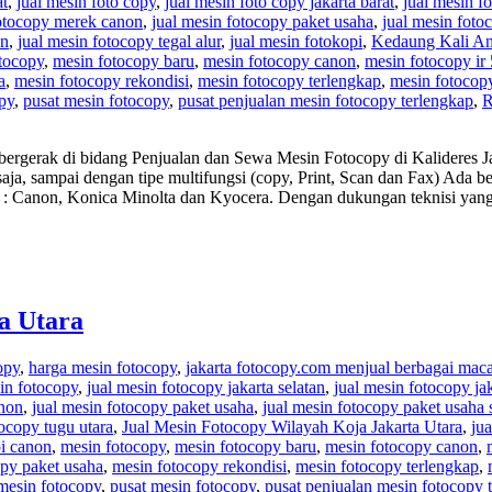
at
,
jual mesin foto copy
,
jual mesin foto copy jakarta barat
,
jual mesin f
fotocopy merek canon
,
jual mesin fotocopy paket usaha
,
jual mesin foto
an
,
jual mesin fotocopy tegal alur
,
jual mesin fotokopi
,
Kedaung Kali A
tocopy
,
mesin fotocopy baru
,
mesin fotocopy canon
,
mesin fotocopy ir
a
,
mesin fotocopy rekondisi
,
mesin fotocopy terlengkap
,
mesin fotocop
opy
,
pusat mesin fotocopy
,
pusat penjualan mesin fotocopy terlengkap
,
R
bergerak di bidang Penjualan dan Sewa Mesin Fotocopy di Kalideres Ja
aja, sampai dengan tipe multifungsi (copy, Print, Scan dan Fax) Ada 
nya : Canon, Konica Minolta dan Kyocera. Dengan dukungan teknisi ya
a Utara
opy
,
harga mesin fotocopy
,
jakarta fotocopy.com menjual berbagai mac
in fotocopy
,
jual mesin fotocopy jakarta selatan
,
jual mesin fotocopy jak
anon
,
jual mesin fotocopy paket usaha
,
jual mesin fotocopy paket usaha 
tocopy tugu utara
,
Jual Mesin Fotocopy Wilayah Koja Jakarta Utara
,
ju
i canon
,
mesin fotocopy
,
mesin fotocopy baru
,
mesin fotocopy canon
,
py paket usaha
,
mesin fotocopy rekondisi
,
mesin fotocopy terlengkap
,
 mesin fotocopy
,
pusat mesin fotocopy
,
pusat penjualan mesin fotocopy 