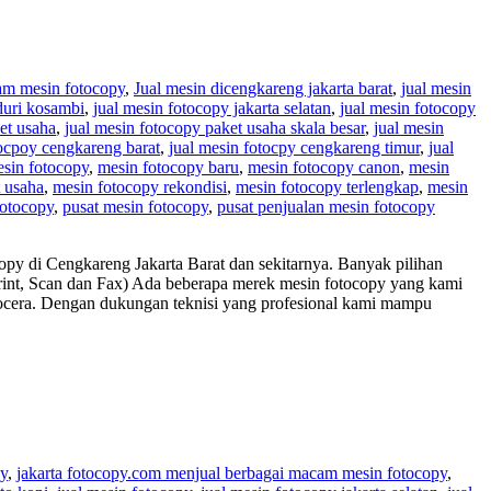
am mesin fotocopy
,
Jual mesin dicengkareng jakarta barat
,
jual mesin
duri kosambi
,
jual mesin fotocopy jakarta selatan
,
jual mesin fotocopy
et usaha
,
jual mesin fotocopy paket usaha skala besar
,
jual mesin
tocpoy cengkareng barat
,
jual mesin fotocpy cengkareng timur
,
jual
sin fotocopy
,
mesin fotocopy baru
,
mesin fotocopy canon
,
mesin
 usaha
,
mesin fotocopy rekondisi
,
mesin fotocopy terlengkap
,
mesin
fotocopy
,
pusat mesin fotocopy
,
pusat penjualan mesin fotocopy
py di Cengkareng Jakarta Barat dan sekitarnya. Banyak pilihan
Print, Scan dan Fax) Ada beberapa merek mesin fotocopy yang kami
yocera. Dengan dukungan teknisi yang profesional kami mampu
py
,
jakarta fotocopy.com menjual berbagai macam mesin fotocopy
,