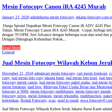
Mesin Fotocopy Canon iRA 4245 Murah
January 23, 2020
admin
harga mesin fotocopy
,
jakarta fotocopy.com 
Harga Spesial Dapatkan Mesin Fotocopy Canon iR ADV 4245 Plus 
Tahun. Mesin Fotocopy Canon iRA 4245 Murah Cepat, berbagi infor
dengan 70 OPM. Seri Advance dengan beberapa scan dan send dan pili
Dengan Dilengkapi Kebutuhan Pokok…
Read More
General
Jual Mesin Fotocopy Wilayah Kebon Jeru
December 21, 2018
admin
cari mesin fotocopy
,
cari mesin fotokopi
,
c
copy
,
jual mesin foto copy jakarta barat
,
jual mesin foto kopi
,
jual mes
fotocopy merek canon
,
jual mesin fotocopy paket usaha
,
jual mesin f
mesin fotokopi
,
mail box
,
Melayani Paket Usaha Besar dan Menenga
fotocopy ir 5000
,
mesin fotocopy multifungsi
,
mesin fotocopy murah
fotocopy xerox
,
mesin fotokopi
,
mesin rekondisi
,
multifunction
,
paket
terlengkap
,
Rental Fotocopy
,
scan
,
send to email
,
sewa fotocopy
0 co
Jual Mesin Fotocopy Wilayah Kebon Jeruk Jakarta Barat Kami adalah