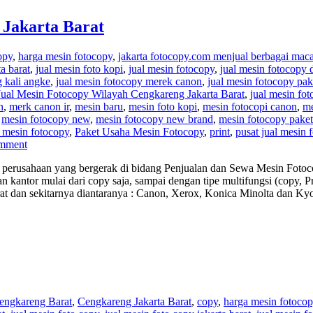
 Jakarta Barat
opy
,
harga mesin fotocopy
,
jakarta fotocopy.com menjual berbagai mac
a barat
,
jual mesin foto kopi
,
jual mesin fotocopy
,
jual mesin fotocopy 
 kali angke
,
jual mesin fotocopy merek canon
,
jual mesin fotocopy pak
Jual Mesin Fotocopy Wilayah Cengkareng Jakarta Barat
,
jual mesin fo
h
,
merk canon ir
,
mesin baru
,
mesin foto kopi
,
mesin fotocopi canon
,
me
,
mesin fotocopy new
,
mesin fotocopy new brand
,
mesin fotocopy paket
 mesin fotocopy
,
Paket Usaha Mesin Fotocopy
,
print
,
pusat jual mesin 
mment
perusahaan yang bergerak di bidang Penjualan dan Sewa Mesin Fotoco
 kantor mulai dari copy saja, sampai dengan tipe multifungsi (copy, 
at dan sekitarnya diantaranya : Canon, Xerox, Konica Minolta dan K
engkareng Barat
,
Cengkareng Jakarta Barat
,
copy
,
harga mesin fotoco