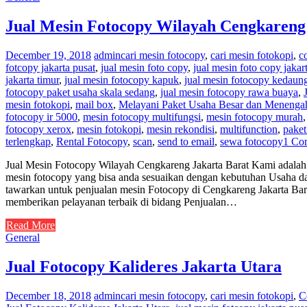
Jual Mesin Fotocopy Wilayah Cengkareng
December 19, 2018
admin
cari mesin fotocopy
,
cari mesin fotokopi
,
c
fotcopy jakarta pusat
,
jual mesin foto copy
,
jual mesin foto copy jakart
jakarta timur
,
jual mesin fotocopy kapuk
,
jual mesin fotocopy kedaung
fotocopy paket usaha skala sedang
,
jual mesin fotocopy rawa buaya
,
mesin fotokopi
,
mail box
,
Melayani Paket Usaha Besar dan Menenga
fotocopy ir 5000
,
mesin fotocopy multifungsi
,
mesin fotocopy murah
fotocopy xerox
,
mesin fotokopi
,
mesin rekondisi
,
multifunction
,
paket
terlengkap
,
Rental Fotocopy
,
scan
,
send to email
,
sewa fotocopy
1 Co
Jual Mesin Fotocopy Wilayah Cengkareng Jakarta Barat Kami adalah 
mesin fotocopy yang bisa anda sesuaikan dengan kebutuhan Usaha dan
tawarkan untuk penjualan mesin Fotocopy di Cengkareng Jakarta Bar
memberikan pelayanan terbaik di bidang Penjualan…
Read More
General
Jual Fotocopy Kalideres Jakarta Utara
December 18, 2018
admin
cari mesin fotocopy
,
cari mesin fotokopi
,
C