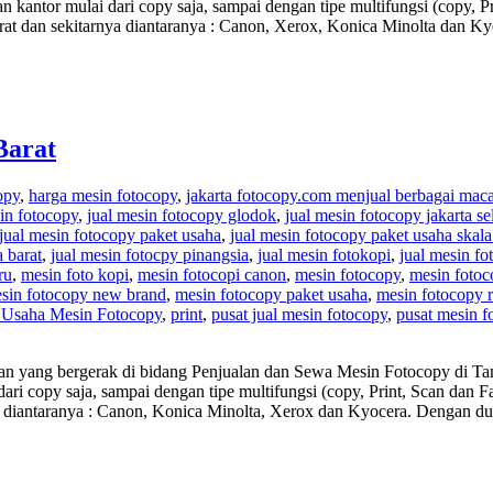
 kantor mulai dari copy saja, sampai dengan tipe multifungsi (copy, 
rat dan sekitarnya diantaranya : Canon, Xerox, Konica Minolta dan 
Barat
opy
,
harga mesin fotocopy
,
jakarta fotocopy.com menjual berbagai mac
in fotocopy
,
jual mesin fotocopy glodok
,
jual mesin fotocopy jakarta se
jual mesin fotocopy paket usaha
,
jual mesin fotocopy paket usaha skala
 barat
,
jual mesin fotocpy pinangsia
,
jual mesin fotokopi
,
jual mesin fo
ru
,
mesin foto kopi
,
mesin fotocopi canon
,
mesin fotocopy
,
mesin fotoc
sin fotocopy new brand
,
mesin fotocopy paket usaha
,
mesin fotocopy r
 Usaha Mesin Fotocopy
,
print
,
pusat jual mesin fotocopy
,
pusat mesin f
an yang bergerak di bidang Penjualan dan Sewa Mesin Fotocopy di Tama
ari copy saja, sampai dengan tipe multifungsi (copy, Print, Scan dan
ya diantaranya : Canon, Konica Minolta, Xerox dan Kyocera. Dengan 