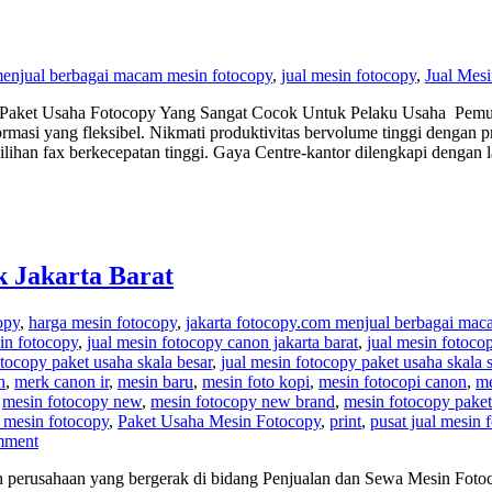
menjual berbagai macam mesin fotocopy
,
jual mesin fotocopy
,
Jual Mes
Paket Usaha Fotocopy Yang Sangat Cocok Untuk Pelaku Usaha Pemul
masi yang fleksibel. Nikmati produktivitas bervolume tinggi denga
han fax berkecepatan tinggi. Gaya Centre-kantor dilengkapi dengan l
k Jakarta Barat
opy
,
harga mesin fotocopy
,
jakarta fotocopy.com menjual berbagai mac
in fotocopy
,
jual mesin fotocopy canon jakarta barat
,
jual mesin fotocop
otocopy paket usaha skala besar
,
jual mesin fotocopy paket usaha skala 
h
,
merk canon ir
,
mesin baru
,
mesin foto kopi
,
mesin fotocopi canon
,
me
,
mesin fotocopy new
,
mesin fotocopy new brand
,
mesin fotocopy paket
 mesin fotocopy
,
Paket Usaha Mesin Fotocopy
,
print
,
pusat jual mesin 
mment
 perusahaan yang bergerak di bidang Penjualan dan Sewa Mesin Fotoco