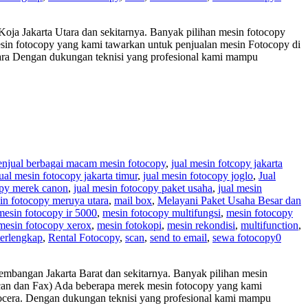
oja Jakarta Utara dan sekitarnya. Banyak pilihan mesin fotocopy
esin fotocopy yang kami tawarkan untuk penjualan mesin Fotocopy di
tara Dengan dukungan teknisi yang profesional kami mampu
enjual berbagai macam mesin fotocopy
,
jual mesin fotcopy jakarta
jual mesin fotocopy jakarta timur
,
jual mesin fotocopy joglo
,
Jual
opy merek canon
,
jual mesin fotocopy paket usaha
,
jual mesin
sin fotocopy meruya utara
,
mail box
,
Melayani Paket Usaha Besar dan
mesin fotocopy ir 5000
,
mesin fotocopy multifungsi
,
mesin fotocopy
mesin fotocopy xerox
,
mesin fotokopi
,
mesin rekondisi
,
multifunction
,
terlengkap
,
Rental Fotocopy
,
scan
,
send to email
,
sewa fotocopy
0
mbangan Jakarta Barat dan sekitarnya. Banyak pilihan mesin
 Scan dan Fax) Ada beberapa merek mesin fotocopy yang kami
yocera. Dengan dukungan teknisi yang profesional kami mampu