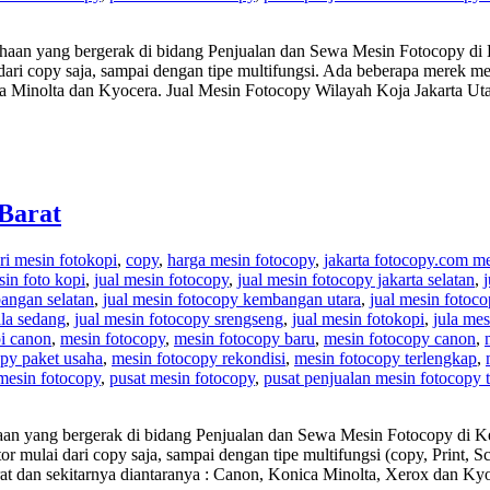
haan yang bergerak di bidang Penjualan dan Sewa Mesin Fotocopy di K
ari copy saja, sampai dengan tipe multifungsi. Ada beberapa merek m
ica Minolta dan Kyocera. Jual Mesin Fotocopy Wilayah Koja Jakarta U
Barat
ri mesin fotokopi
,
copy
,
harga mesin fotocopy
,
jakarta fotocopy.com m
sin foto kopi
,
jual mesin fotocopy
,
jual mesin fotocopy jakarta selatan
,
angan selatan
,
jual mesin fotocopy kembangan utara
,
jual mesin fotoc
ala sedang
,
jual mesin fotocopy srengseng
,
jual mesin fotokopi
,
jula me
i canon
,
mesin fotocopy
,
mesin fotocopy baru
,
mesin fotocopy canon
,
py paket usaha
,
mesin fotocopy rekondisi
,
mesin fotocopy terlengkap
,
 mesin fotocopy
,
pusat mesin fotocopy
,
pusat penjualan mesin fotocopy 
an yang bergerak di bidang Penjualan dan Sewa Mesin Fotocopy di Ke
r mulai dari copy saja, sampai dengan tipe multifungsi (copy, Print,
at dan sekitarnya diantaranya : Canon, Konica Minolta, Xerox dan K