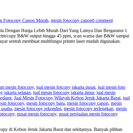
in Fotocopy Canon Murah
,
mesin fotocopy canon
0 comment
a Dengan Harga Lebih Murah Dari Yang Lainya Dan Bergaransi 1
n print/copy B&W output hingga 45 ppm, scan warna dan B&W sampai
ayar sentuh membuat multifungsi printer laser mudah digunakan.
am mesin fotocopy
,
jual mesin fotcopy jakarta pusat
,
jual mesin foto
y jakarta selatan
,
jual mesin fotocopy jakarta timur
,
jual mesin
sedang
,
Jual Mesin Fotocopy Wilayah Kebon Jeruk Jakarta Barat
,
jual
sin fotocopy
,
mesin fotocopy baru
,
mesin fotocopy canon
,
mesin
 usaha
,
mesin fotocopy rekondisi
,
mesin fotocopy terlengkap
,
mesin
fotocopy
,
pusat mesin fotocopy
,
pusat penjualan mesin fotocopy
py di Kebon Jeruk Jakarta Barat dan sekitarnya. Banyak pilihan