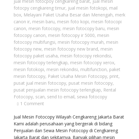
jual mesin fotocpoy cengkareng barat
,
jual mesin
fotocpy cengkareng timur
,
jual mesin fotokopi
,
mail
box
,
Melayani Paket Usaha Besar dan Menengah
,
merk
canon ir
,
mesin baru
,
mesin foto kopi
,
mesin fotocopi
canon
,
mesin fotocopy
,
mesin fotocopy baru
,
mesin
fotocopy canon
,
mesin fotocopy ir 5000
,
mesin
fotocopy multifungsi
,
mesin fotocopy murah
,
mesin
fotocopy new
,
mesin fotocopy new brand
,
mesin
fotocopy paket usaha
,
mesin fotocopy rekondisi
,
mesin fotocopy terlengkap
,
mesin fotocopy xerox
,
mesin fotokopi
,
mesin rekondisi
,
multifunction
,
paket
mesin fotocopy
,
Paket Usaha Mesin Fotocopy
,
print
,
pusat jual mesin fotocopy
,
pusat mesin fotocopy
,
pusat penjualan mesin fotocopy terlengkap
,
Rental
Fotocopy
,
scan
,
send to email
,
sewa fotocopy
1 Comment
Jual Mesin Fotocopy Wilayah Cengkareng Jakarta Barat
Kami adalah perusahaan yang bergerak di bidang
Penjualan dan Sewa Mesin Fotocopy di Cengkareng
Jakarta Barat dan sekitarnya. Banyak pilihan mesin