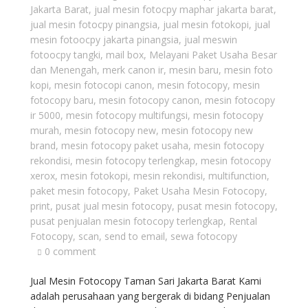
Jakarta Barat
,
jual mesin fotocpy maphar jakarta barat
,
jual mesin fotocpy pinangsia
,
jual mesin fotokopi
,
jual
mesin fotoocpy jakarta pinangsia
,
jual meswin
fotoocpy tangki
,
mail box
,
Melayani Paket Usaha Besar
dan Menengah
,
merk canon ir
,
mesin baru
,
mesin foto
kopi
,
mesin fotocopi canon
,
mesin fotocopy
,
mesin
fotocopy baru
,
mesin fotocopy canon
,
mesin fotocopy
ir 5000
,
mesin fotocopy multifungsi
,
mesin fotocopy
murah
,
mesin fotocopy new
,
mesin fotocopy new
brand
,
mesin fotocopy paket usaha
,
mesin fotocopy
rekondisi
,
mesin fotocopy terlengkap
,
mesin fotocopy
xerox
,
mesin fotokopi
,
mesin rekondisi
,
multifunction
,
paket mesin fotocopy
,
Paket Usaha Mesin Fotocopy
,
print
,
pusat jual mesin fotocopy
,
pusat mesin fotocopy
,
pusat penjualan mesin fotocopy terlengkap
,
Rental
Fotocopy
,
scan
,
send to email
,
sewa fotocopy
0 comment
Jual Mesin Fotocopy Taman Sari Jakarta Barat Kami
adalah perusahaan yang bergerak di bidang Penjualan