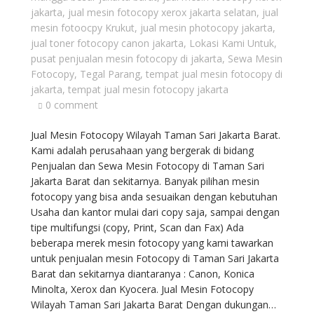
jakarta
,
jual mesin fotocopy xerox jakarta selatan
,
jual
mesin fotoocpy Krukut
,
jual mesin photocopy jakarta
,
jual toner fotocopy canon jakarta
,
Lokasi Kami Untuk
,
pusat penjualan mesin fotocopy di jakarta
,
Sewa Mesin
Fotocopy
,
Tegal Parang
,
tempat jual mesin fotocopy di
jakarta
,
tempat jual mesin fotocopy jakarta
0 comment
Jual Mesin Fotocopy Wilayah Taman Sari Jakarta Barat.
Kami adalah perusahaan yang bergerak di bidang
Penjualan dan Sewa Mesin Fotocopy di Taman Sari
Jakarta Barat dan sekitarnya. Banyak pilihan mesin
fotocopy yang bisa anda sesuaikan dengan kebutuhan
Usaha dan kantor mulai dari copy saja, sampai dengan
tipe multifungsi (copy, Print, Scan dan Fax) Ada
beberapa merek mesin fotocopy yang kami tawarkan
untuk penjualan mesin Fotocopy di Taman Sari Jakarta
Barat dan sekitarnya diantaranya : Canon, Konica
Minolta, Xerox dan Kyocera. Jual Mesin Fotocopy
Wilayah Taman Sari Jakarta Barat Dengan dukungan…