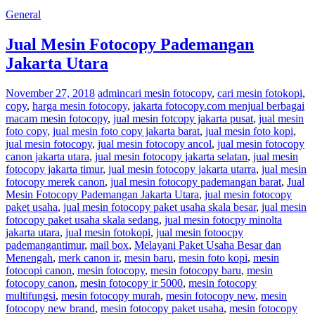
General
Jual Mesin Fotocopy Pademangan
Jakarta Utara
November 27, 2018
admin
cari mesin fotocopy
,
cari mesin fotokopi
,
copy
,
harga mesin fotocopy
,
jakarta fotocopy.com menjual berbagai
macam mesin fotocopy
,
jual mesin fotcopy jakarta pusat
,
jual mesin
foto copy
,
jual mesin foto copy jakarta barat
,
jual mesin foto kopi
,
jual mesin fotocopy
,
jual mesin fotocopy ancol
,
jual mesin fotocopy
canon jakarta utara
,
jual mesin fotocopy jakarta selatan
,
jual mesin
fotocopy jakarta timur
,
jual mesin fotocopy jakarta utarra
,
jual mesin
fotocopy merek canon
,
jual mesin fotocopy pademangan barat
,
Jual
Mesin Fotocopy Pademangan Jakarta Utara
,
jual mesin fotocopy
paket usaha
,
jual mesin fotocopy paket usaha skala besar
,
jual mesin
fotocopy paket usaha skala sedang
,
jual mesin fotocpy minolta
jakarta utara
,
jual mesin fotokopi
,
jual mesin fotoocpy
pademangantimur
,
mail box
,
Melayani Paket Usaha Besar dan
Menengah
,
merk canon ir
,
mesin baru
,
mesin foto kopi
,
mesin
fotocopi canon
,
mesin fotocopy
,
mesin fotocopy baru
,
mesin
fotocopy canon
,
mesin fotocopy ir 5000
,
mesin fotocopy
multifungsi
,
mesin fotocopy murah
,
mesin fotocopy new
,
mesin
fotocopy new brand
,
mesin fotocopy paket usaha
,
mesin fotocopy