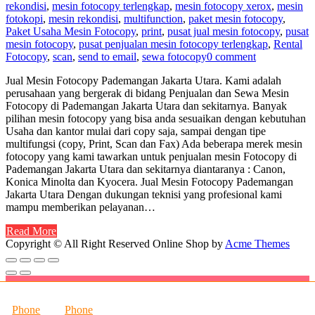
rekondisi
,
mesin fotocopy terlengkap
,
mesin fotocopy xerox
,
mesin
fotokopi
,
mesin rekondisi
,
multifunction
,
paket mesin fotocopy
,
Paket Usaha Mesin Fotocopy
,
print
,
pusat jual mesin fotocopy
,
pusat
mesin fotocopy
,
pusat penjualan mesin fotocopy terlengkap
,
Rental
Fotocopy
,
scan
,
send to email
,
sewa fotocopy
0 comment
Jual Mesin Fotocopy Pademangan Jakarta Utara. Kami adalah
perusahaan yang bergerak di bidang Penjualan dan Sewa Mesin
Fotocopy di Pademangan Jakarta Utara dan sekitarnya. Banyak
pilihan mesin fotocopy yang bisa anda sesuaikan dengan kebutuhan
Usaha dan kantor mulai dari copy saja, sampai dengan tipe
multifungsi (copy, Print, Scan dan Fax) Ada beberapa merek mesin
fotocopy yang kami tawarkan untuk penjualan mesin Fotocopy di
Pademangan Jakarta Utara dan sekitarnya diantaranya : Canon,
Konica Minolta dan Kyocera. Jual Mesin Fotocopy Pademangan
Jakarta Utara Dengan dukungan teknisi yang profesional kami
mampu memberikan pelayanan…
Read More
Copyright © All Right Reserved
Online Shop by
Acme Themes
Phone
Phone