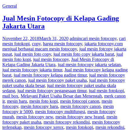
General
Jual Mesin Fotocopy di Kelapa Gading
Jakarta Utara
November 22, 2018
March 31, 2020
admin
cari mesin fotocopy
,
cari
mesin fotokopi
,
copy
,
harga mesin fotocopy
,
jakarta fotocopy.com
menjual berbagai macam mesin fotocopy
,
jual mesin fotcopy jakarta
pusat
,
jual mesin foto copy
,
jual mesin foto copy jakarta barat
,
jual
mesin foto kopi
,
jual mesin fotocopy
,
Jual Mesin Fotocopy di
Kelapa Gading Jakarta Utara
,
jual mesin fotocopy jakarta selatan
,
jual mesin fotocopy jakarta timur
,
Jual mesin fotocopy kelapa gading
barat
,
jual mesin fotocopy kelapa gading timur
,
jual mesin fotocopy
merek canon
,
jual mesin fotocopy paket usaha
,
jual mesin fotocopy
paket usaha skala besar
,
jual mesin fotocopy paket usaha skala
sedang
,
jual mesin fotocopy pegangsaan timur
,
jual mesin fotokopi
,
mail box
,
Melayani Paket Usaha Besar dan Menengah
,
merk canon
ir
,
mesin baru
,
mesin foto kopi
,
mesin fotocopi canon
,
mesin
fotocopy
,
mesin fotocopy baru
,
mesin fotocopy canon
,
mesin
fotocopy ir 5000
,
mesin fotocopy multifungsi
,
mesin fotocopy
murah
,
mesin fotocopy new
,
mesin fotocopy new brand
,
mesin
fotocopy paket usaha
,
mesin fotocopy rekondisi
,
mesin fotocopy
terlengkap
,
mesin fotocopy xerox
,
mesin fotokopi
,
mesin rekondisi
,