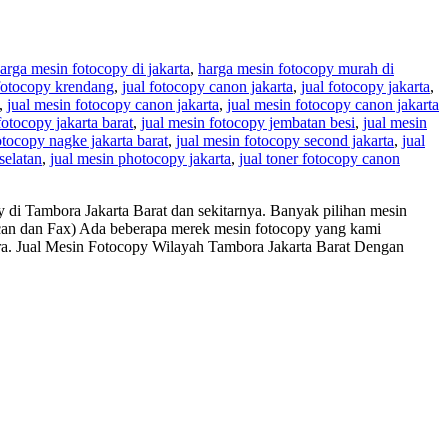
arga mesin fotocopy di jakarta
,
harga mesin fotocopy murah di
 fotocopy krendang
,
jual fotocopy canon jakarta
,
jual fotocopy jakarta
,
,
jual mesin fotocopy canon jakarta
,
jual mesin fotocopy canon jakarta
fotocopy jakarta barat
,
jual mesin fotocopy jembatan besi
,
jual mesin
otocopy nagke jakarta barat
,
jual mesin fotocopy second jakarta
,
jual
selatan
,
jual mesin photocopy jakarta
,
jual toner fotocopy canon
di Tambora Jakarta Barat dan sekitarnya. Banyak pilihan mesin
 Scan dan Fax) Ada beberapa merek mesin fotocopy yang kami
era. Jual Mesin Fotocopy Wilayah Tambora Jakarta Barat Dengan