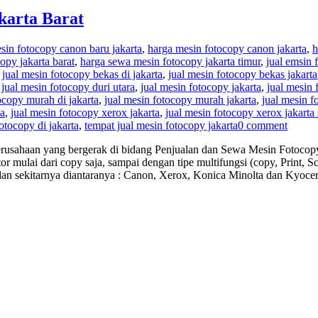
karta Barat
sin fotocopy canon baru jakarta
,
harga mesin fotocopy canon jakarta
,
h
opy jakarta barat
,
harga sewa mesin fotocopy jakarta timur
,
jual emsin
,
jual mesin fotocopy bekas di jakarta
,
jual mesin fotocopy bekas jakarta
,
jual mesin fotocopy duri utara
,
jual mesin fotocopy jakarta
,
jual mesin 
ocopy murah di jakarta
,
jual mesin fotocopy murah jakarta
,
jual mesin f
ka
,
jual mesin fotocopy xerox jakarta
,
jual mesin fotocopy xerox jakarta 
otocopy di jakarta
,
tempat jual mesin fotocopy jakarta
0 comment
rusahaan yang bergerak di bidang Penjualan dan Sewa Mesin Fotocopy 
r mulai dari copy saja, sampai dengan tipe multifungsi (copy, Print,
dan sekitarnya diantaranya : Canon, Xerox, Konica Minolta dan Kyoc