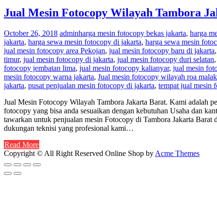
Jual Mesin Fotocopy Wilayah Tambora Ja
October 26, 2018
admin
harga mesin fotocopy bekas jakarta
,
harga me
jakarta
,
harga sewa mesin fotocopy di jakarta
,
harga sewa mesin fotoc
jual mesin fotocopy area Pekojan
,
jual mesin fotocopy baru di jakarta
timur
,
jual mesin fotocopy di jakarta
,
jual mesin fotocopy duri selatan
fotocopy jembatan lima
,
jual mesin fotocopy kalianyar
,
jual mesin fot
mesin fotocopy warna jakarta
,
Jual mesin fotocopy wilayah roa mala
jakarta
,
pusat penjualan mesin fotocopy di jakarta
,
tempat jual mesin f
Jual Mesin Fotocopy Wilayah Tambora Jakarta Barat. Kami adalah pe
fotocopy yang bisa anda sesuaikan dengan kebutuhan Usaha dan kanto
tawarkan untuk penjualan mesin Fotocopy di Tambora Jakarta Barat 
dukungan teknisi yang profesional kami…
Read More
Copyright © All Right Reserved
Online Shop by
Acme Themes