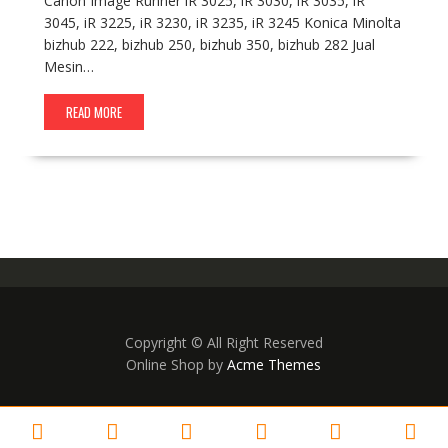
Canon Image Runner iR 3025, iR 3030, iR 3035, iR
3045, iR 3225, iR 3230, iR 3235, iR 3245 Konica Minolta
bizhub 222, bizhub 250, bizhub 350, bizhub 282 Jual
Mesin…
READ MORE
Copyright © All Right Reserved
Online Shop by
Acme Themes