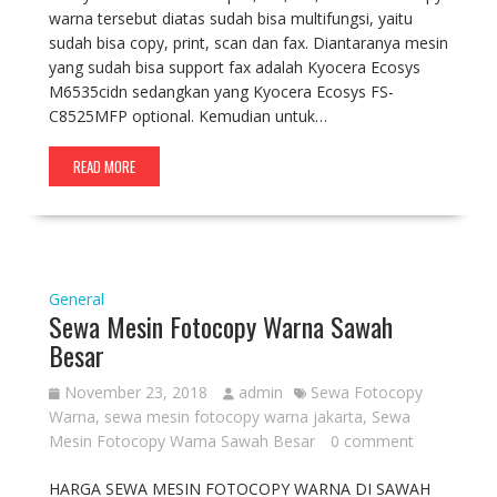
warna tersebut diatas sudah bisa multifungsi, yaitu
sudah bisa copy, print, scan dan fax. Diantaranya mesin
yang sudah bisa support fax adalah Kyocera Ecosys
M6535cidn sedangkan yang Kyocera Ecosys FS-
C8525MFP optional. Kemudian untuk…
READ MORE
General
Sewa Mesin Fotocopy Warna Sawah
Besar
November 23, 2018
admin
Sewa Fotocopy
Warna
,
sewa mesin fotocopy warna jakarta
,
Sewa
Mesin Fotocopy Warna Sawah Besar
0 comment
HARGA SEWA MESIN FOTOCOPY WARNA DI SAWAH