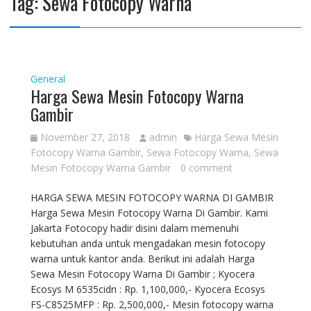
Tag:
Sewa Fotocopy Warna
General
Harga Sewa Mesin Fotocopy Warna
Gambir
November 27, 2018
admin
Harga Sewa Mesin
Fotocopy Warna Gambir
,
Sewa Fotocopy Warna
,
Sewa
Mesin Fotocopy Warna Gambir
0 comment
HARGA SEWA MESIN FOTOCOPY WARNA DI GAMBIR
Harga Sewa Mesin Fotocopy Warna Di Gambir. Kami
Jakarta Fotocopy hadir disini dalam memenuhi
kebutuhan anda untuk mengadakan mesin fotocopy
warna untuk kantor anda. Berikut ini adalah Harga
Sewa Mesin Fotocopy Warna Di Gambir ; Kyocera
Ecosys M 6535cidn : Rp. 1,100,000,- Kyocera Ecosys
FS-C8525MFP : Rp. 2,500,000,- Mesin fotocopy warna