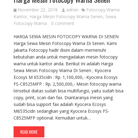
November 22, 2018
admin
Fotocopy Warna
Kantor
,
Harga Mesin Fotocopy Warna Senen
,
Sewa
Fotocopy Warna
0 comment
HARGA SEWA MESIN FOTOCOPY WARNA DI SENEN
Harga Sewa Mesin Fotocopy Warna Di Senen. Kami
Jakarta Fotocopy hadir disini dalam memenuhi
kebutuhan anda untuk mengadakan mesin fotocopy
warna untuk kantor anda. Berikut ini adalah Harga
Sewa Mesin Fotocopy Warna Di Senen ; Kyocera
Ecosys M 6535cidn : Rp. 1,100,000,- Kyocera Ecosys
FS-C8525MFP : Rp. 2,500,000,- Mesin fotocopy warna
tersebut diatas sudah bisa multifungsi, yaitu sudah bisa
copy, print, scan dan fax. Diantaranya mesin yang
sudah bisa support fax adalah Kyocera Ecosys
M6535cidn sedangkan yang Kyocera Ecosys FS-
C8525MFP optional. Kemudian untuk…
READ MORE