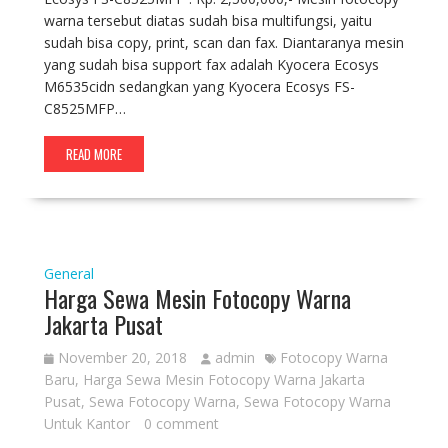
warna tersebut diatas sudah bisa multifungsi, yaitu
sudah bisa copy, print, scan dan fax. Diantaranya mesin
yang sudah bisa support fax adalah Kyocera Ecosys
M6535cidn sedangkan yang Kyocera Ecosys FS-
C8525MFP…
READ MORE
General
Harga Sewa Mesin Fotocopy Warna
Jakarta Pusat
November 20, 2018
admin
Fotocopy Warna
Baru
,
Harga Sewa Mesin Fotocopy Warna Jakarta
Pusat
,
Sewa Fotocopy Warna
,
Sewa Fotocopy Warna
Untuk Kantor
0 comment