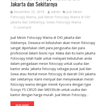
Jakarta dan Sekitarnya
November 25, 2018
admin
Jual Mesin
Fotocopy Warna
,
Jual Mesin Fotocopy Warna di DKI
Jakarta dan Sekitarnya
,
Sewa Fotocopy Warna
0 comment
Jual Mesin Fotocopy Warna di DKI Jakarta dan
Sekitarnya. Dewasa ini kebutuhan akan mesin fotocopy
sangat diperlukan oleh para pengusaha dan para
profesional dalam bisnis nya. Maka dari itu kami Jakarta
Fotocopy telah hadir untuk melayani kebutuhan anda
dalam pengadaan mesin fotocopy untuk usaha dan
kantor anda. Jakarta fotocopy sebagai pusat Jual dan
Sewa atau Rental mesin fotocopy di daerah DKI Jakarta
dan sekitarnya. Kami menjual dan menyewakan mesin
fotocopy warna dengan merek Kyocera dengan type
Ecosys FS-C8525 dan M6530cdn untuk usaha dan
kantor dengan harga murah. Jual Mesin Fotocopy…
READ MORE