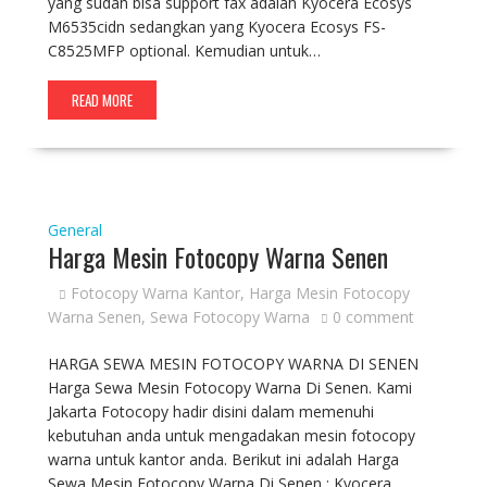
yang sudah bisa support fax adalah Kyocera Ecosys
M6535cidn sedangkan yang Kyocera Ecosys FS-
C8525MFP optional. Kemudian untuk…
READ MORE
General
Harga Mesin Fotocopy Warna Senen
Fotocopy Warna Kantor
,
Harga Mesin Fotocopy
Warna Senen
,
Sewa Fotocopy Warna
0 comment
HARGA SEWA MESIN FOTOCOPY WARNA DI SENEN
Harga Sewa Mesin Fotocopy Warna Di Senen. Kami
Jakarta Fotocopy hadir disini dalam memenuhi
kebutuhan anda untuk mengadakan mesin fotocopy
warna untuk kantor anda. Berikut ini adalah Harga
Sewa Mesin Fotocopy Warna Di Senen ; Kyocera