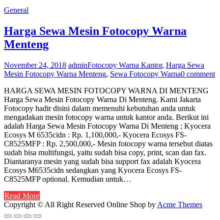
General
Harga Sewa Mesin Fotocopy Warna
Menteng
November 24, 2018
admin
Fotocopy Warna Kantor
,
Harga Sewa
Mesin Fotocopy Warna Menteng
,
Sewa Fotocopy Warna
0 comment
HARGA SEWA MESIN FOTOCOPY WARNA DI MENTENG
Harga Sewa Mesin Fotocopy Warna Di Menteng. Kami Jakarta
Fotocopy hadir disini dalam memenuhi kebutuhan anda untuk
mengadakan mesin fotocopy warna untuk kantor anda. Berikut ini
adalah Harga Sewa Mesin Fotocopy Warna Di Menteng ; Kyocera
Ecosys M 6535cidn : Rp. 1,100,000,- Kyocera Ecosys FS-
C8525MFP : Rp. 2,500,000,- Mesin fotocopy warna tersebut diatas
sudah bisa multifungsi, yaitu sudah bisa copy, print, scan dan fax.
Diantaranya mesin yang sudah bisa support fax adalah Kyocera
Ecosys M6535cidn sedangkan yang Kyocera Ecosys FS-
C8525MFP optional. Kemudian untuk…
Read More
Copyright © All Right Reserved
Online Shop by
Acme Themes