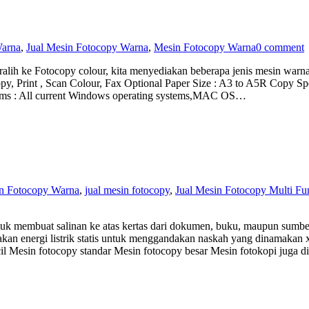
Warna
,
Jual Mesin Fotocopy Warna
,
Mesin Fotocopy Warna
0 comment
alih ke Fotocopy colour, kita menyediakan beberapa jenis mesin warna
 Print , Scan Colour, Fax Optional Paper Size : A3 to A5R Copy Spee
ms : All current Windows operating systems,MAC OS…
n Fotocopy Warna
,
jual mesin fotocopy
,
Jual Mesin Fotocopy Multi Fu
uk membuat salinan ke atas kertas dari dokumen, buku, maupun sumber l
n energi listrik statis untuk menggandakan naskah yang dinamakan xe
cil Mesin fotocopy standar Mesin fotocopy besar Mesin fotokopi juga 