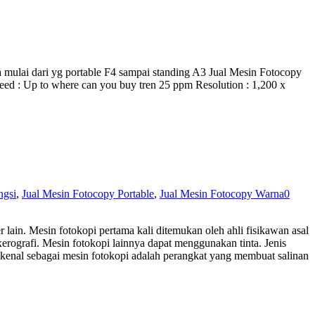
 mulai dari yg portable F4 sampai standing A3 Jual Mesin Fotocopy
d : Up to where can you buy tren 25 ppm Resolution : 1,200 x
ngsi
,
Jual Mesin Fotocopy Portable
,
Jual Mesin Fotocopy Warna
0
ain. Mesin fotokopi pertama kali ditemukan oleh ahli fisikawan asal
rografi. Mesin fotokopi lainnya dapat menggunakan tinta. Jenis
dikenal sebagai mesin fotokopi adalah perangkat yang membuat salinan