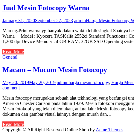
Jual Mesin Fotocopy Warna
January 31, 2020
September 27, 2023
admin
Harga Mesin Fotocopy 
Mau ng-Print warna yg banyak dalam waktu lebih singkat Saatnya ber
Warna Model : Kyocera TASKalfa 2552ci Standard Functions : Copy,
1,200 dpi Device Memory : 4 GB RAM, 32GB SSD Operating syste
Read More
General
Macam – Macam Mesin Fotocopy
May 20, 2019
May 20, 2019
admin
harga mesin fotocopy
,
Harga Mesi
comment
Mesin fotocopy merupakan sebuah alat tekhnologi yang berfungsi unt
Amerika Chester Carlson pada tahun 1939. Mesin fotokopi menggunaka
Mesin fotokopi yang telah ditemukan, antara lain: Mesin fotocopy ke
dokumen dan gambar visual lainnya dengan murah dan…
Read More
Copyright © All Right Reserved
Online Shop by
Acme Themes