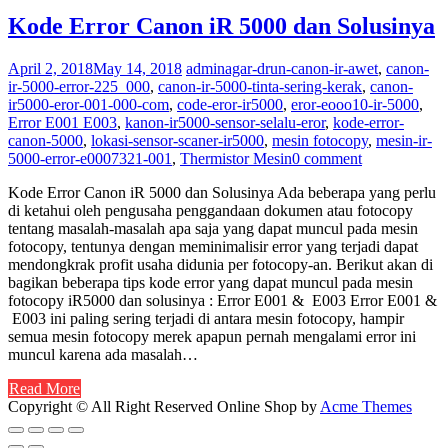
Kode Error Canon iR 5000 dan Solusinya
April 2, 2018
May 14, 2018
admin
agar-drun-canon-ir-awet
,
canon-
ir-5000-error-225_000
,
canon-ir-5000-tinta-sering-kerak
,
canon-
ir5000-eror-001-000-com
,
code-eror-ir5000
,
eror-eooo10-ir-5000
,
Error E001 E003
,
kanon-ir5000-sensor-selalu-eror
,
kode-error-
canon-5000
,
lokasi-sensor-scaner-ir5000
,
mesin fotocopy
,
mesin-ir-
5000-error-e0007321-001
,
Thermistor Mesin
0 comment
Kode Error Canon iR 5000 dan Solusinya Ada beberapa yang perlu
di ketahui oleh pengusaha penggandaan dokumen atau fotocopy
tentang masalah-masalah apa saja yang dapat muncul pada mesin
fotocopy, tentunya dengan meminimalisir error yang terjadi dapat
mendongkrak profit usaha didunia per fotocopy-an. Berikut akan di
bagikan beberapa tips kode error yang dapat muncul pada mesin
fotocopy iR5000 dan solusinya : Error E001 & E003 Error E001 &
E003 ini paling sering terjadi di antara mesin fotocopy, hampir
semua mesin fotocopy merek apapun pernah mengalami error ini
muncul karena ada masalah…
Read More
Copyright © All Right Reserved
Online Shop by
Acme Themes