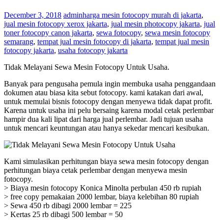
December 3, 2018
admin
harga mesin fotocopy murah di jakarta
,
jual mesin fotocopy xerox jakarta
,
jual mesin photocopy jakarta
,
jual
toner fotocopy canon jakarta
,
sewa fotocopy
,
sewa mesin fotocopy
semarang
,
tempat jual mesin fotocopy di jakarta
,
tempat jual mesin
fotocopy jakarta
,
usaha fotocopy jakarta
Tidak Melayani Sewa Mesin Fotocopy Untuk Usaha.
Banyak para pengusaha pemula ingin membuka usaha penggandaan
dokumen atau biasa kita sebut fotocopy. kami katakan dari awal,
untuk memulai bisnis fotocopy dengan menyewa tidak dapat profit.
Karena untuk usaha ini pelu bersaing karena modal cetak perlembar
hampir dua kali lipat dari harga jual perlembar. Jadi tujuan usaha
untuk mencari keuntungan atau hanya sekedar mencari kesibukan.
Kami simulasikan perhitungan biaya sewa mesin fotocopy dengan
perhitungan biaya cetak perlembar dengan menyewa mesin
fotocopy.
> Biaya mesin fotocopy Konica Minolta perbulan 450 rb rupiah
> free copy pemakaian 2000 lembar, biaya kelebihan 80 rupiah
> Sewa 450 rb dibagi 2000 lembar = 225
> Kertas 25 rb dibagi 500 lembar = 50