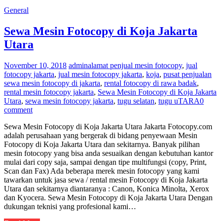
General
Sewa Mesin Fotocopy di Koja Jakarta
Utara
November 10, 2018
admin
alamat penjual mesin fotocopy
,
jual
fotocopy jakarta
,
jual mesin fotocopy jakarta
,
koja
,
pusat penjualan
sewa mesin fotocopy di jakarta
,
rental fotocopy di rawa badak
,
rental mesin fotocopy jakarta
,
Sewa Mesin Fotocopy di Koja Jakarta
Utara
,
sewa mesin fotocopy jakarta
,
tugu selatan
,
tugu uTARA
0
comment
Sewa Mesin Fotocopy di Koja Jakarta Utara Jakarta Fotocopy.com
adalah perusahaan yang bergerak di bidang penyewaan Mesin
Fotocopy di Koja Jakarta Utara dan sekitarnya. Banyak pilihan
mesin fotocopy yang bisa anda sesuaikan dengan kebutuhan kantor
mulai dari copy saja, sampai dengan tipe multifungsi (copy, Print,
Scan dan Fax) Ada beberapa merek mesin fotocopy yang kami
tawarkan untuk jasa sewa / rental mesin Fotocopy di Koja Jakarta
Utara dan sekitarnya diantaranya : Canon, Konica Minolta, Xerox
dan Kyocera. Sewa Mesin Fotocopy di Koja Jakarta Utara Dengan
dukungan teknisi yang profesional kami…