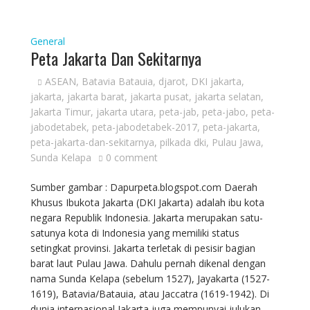
General
Peta Jakarta Dan Sekitarnya
ASEAN
,
Batavia Batauia
,
djarot
,
DKI jakarta
,
jakarta
,
jakarta barat
,
jakarta pusat
,
jakarta selatan
,
Jakarta Timur
,
jakarta utara
,
peta-jab
,
peta-jabo
,
peta-
jabodetabek
,
peta-jabodetabek-2017
,
peta-jakarta
,
peta-jakarta-dan-sekitarnya
,
pilkada dki
,
Pulau Jawa
,
Sunda Kelapa
0 comment
Sumber gambar : Dapurpeta.blogspot.com Daerah
Khusus Ibukota Jakarta (DKI Jakarta) adalah ibu kota
negara Republik Indonesia. Jakarta merupakan satu-
satunya kota di Indonesia yang memiliki status
setingkat provinsi. Jakarta terletak di pesisir bagian
barat laut Pulau Jawa. Dahulu pernah dikenal dengan
nama Sunda Kelapa (sebelum 1527), Jayakarta (1527-
1619), Batavia/Batauia, atau Jaccatra (1619-1942). Di
dunia internasional Jakarta juga mempunyai julukan