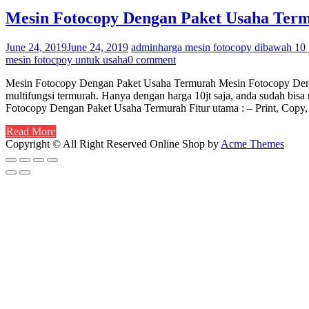
Mesin Fotocopy Dengan Paket Usaha Ter
June 24, 2019
June 24, 2019
admin
harga mesin fotocopy dibawah 10 
mesin fotocpoy untuk usaha
0 comment
Mesin Fotocopy Dengan Paket Usaha Termurah Mesin Fotocopy Deng
multifungsi termurah. Hanya dengan harga 10jt saja, anda sudah bisa
Fotocopy Dengan Paket Usaha Termurah Fitur utama : – Print, Copy,
Read More
Copyright © All Right Reserved
Online Shop by
Acme Themes