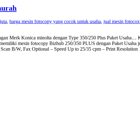
murah
juta
,
harga mesin fotocopy yang cocok untuk usaha
,
jual mesin fotoco
an Merk Konica minolta dengan Type 350/250 Plus Paket Usaha… Ko
 memiliki mesin fotocopy Bizhub 250/350 PLUS dengan Paket Usaha juga
 Scan B/W, Fax Optional – Speed Up to 25/35 cpm – Print Resolution