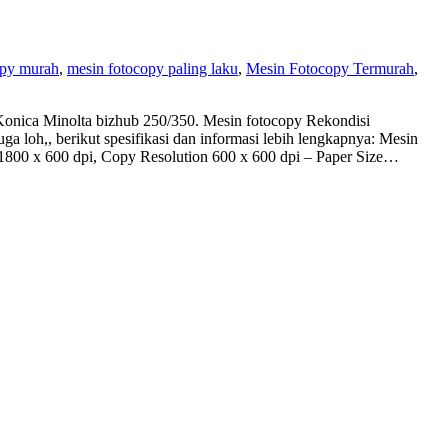
xpy murah
,
mesin fotocopy paling laku
,
Mesin Fotocopy Termurah
,
nica Minolta bizhub 250/350. Mesin fotocopy Rekondisi
 loh,, berikut spesifikasi dan informasi lebih lengkapnya: Mesin
 1800 x 600 dpi, Copy Resolution 600 x 600 dpi – Paper Size…