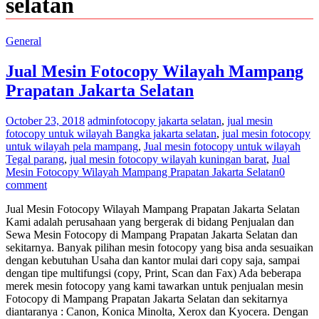
selatan
General
Jual Mesin Fotocopy Wilayah Mampang
Prapatan Jakarta Selatan
October 23, 2018
admin
fotocopy jakarta selatan
,
jual mesin
fotocopy untuk wilayah Bangka jakarta selatan
,
jual mesin fotocopy
untuk wilayah pela mampang
,
Jual mesin fotocopy untuk wilayah
Tegal parang
,
jual mesin fotocopy wilayah kuningan barat
,
Jual
Mesin Fotocopy Wilayah Mampang Prapatan Jakarta Selatan
0
comment
Jual Mesin Fotocopy Wilayah Mampang Prapatan Jakarta Selatan
Kami adalah perusahaan yang bergerak di bidang Penjualan dan
Sewa Mesin Fotocopy di Mampang Prapatan Jakarta Selatan dan
sekitarnya. Banyak pilihan mesin fotocopy yang bisa anda sesuaikan
dengan kebutuhan Usaha dan kantor mulai dari copy saja, sampai
dengan tipe multifungsi (copy, Print, Scan dan Fax) Ada beberapa
merek mesin fotocopy yang kami tawarkan untuk penjualan mesin
Fotocopy di Mampang Prapatan Jakarta Selatan dan sekitarnya
diantaranya : Canon, Konica Minolta, Xerox dan Kyocera. Dengan