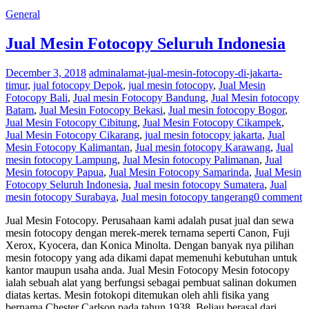
General
Jual Mesin Fotocopy Seluruh Indonesia
December 3, 2018
admin
alamat-jual-mesin-fotocopy-di-jakarta-
timur
,
jual fotocopy Depok
,
jual mesin fotocopy
,
Jual Mesin
Fotocopy Bali
,
Jual mesin Fotocopy Bandung
,
Jual Mesin fotocopy
Batam
,
Jual Mesin Fotocopy Bekasi
,
Jual mesin fotocopy Bogor
,
Jual Mesin Fotocopy Cibitung
,
Jual Mesin Fotocopy Cikampek
,
Jual Mesin Fotocopy Cikarang
,
jual mesin fotocopy jakarta
,
Jual
Mesin Fotocopy Kalimantan
,
Jual mesin fotocopy Karawang
,
Jual
mesin fotocopy Lampung
,
Jual Mesin fotocopy Palimanan
,
Jual
Mesin fotocopy Papua
,
Jual Mesin Fotocopy Samarinda
,
Jual Mesin
Fotocopy Seluruh Indonesia
,
Jual mesin fotocopy Sumatera
,
Jual
mesin fotocopy Surabaya
,
Jual mesin fotocopy tangerang
0 comment
Jual Mesin Fotocopy. Perusahaan kami adalah pusat jual dan sewa
mesin fotocopy dengan merek-merek ternama seperti Canon, Fuji
Xerox, Kyocera, dan Konica Minolta. Dengan banyak nya pilihan
mesin fotocopy yang ada dikami dapat memenuhi kebutuhan untuk
kantor maupun usaha anda. Jual Mesin Fotocopy Mesin fotocopy
ialah sebuah alat yang berfungsi sebagai pembuat salinan dokumen
diatas kertas. Mesin fotokopi ditemukan oleh ahli fisika yang
bernama Chester Carlson pada tahun 1938. Beliau berasal dari