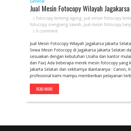
General
Jual Mesin Fotocopy Wilayah Jagakarsa
fotocopy lenteng agung
,
jual emsin fotocopy len
fotocopy srengseng sawah
,
Jual mesin fotocopy tanj
0 comment
Jual Mesin Fotocopy Wilayah Jagakarsa Jakarta Selat
Sewa Mesin Fotocopy di Jagakarsa Jakarta Selatan da
sesuaikan dengan kebutuhan Usaha dan kantor mulai d
dan Fax) Ada beberapa merek mesin fotocopy yang k
Jakarta Selatan dan sekitarnya diantaranya : Canon,
profesional kami mampu memberikan pelayanan terba
READ MORE