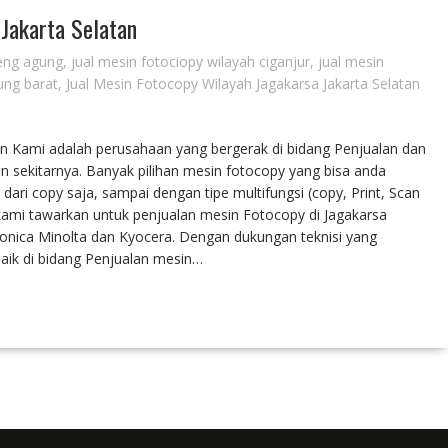
 Jakarta Selatan
teng agung
,
jual mesin fotociopy wilayah ciganjur
,
jual mesin
ung barat
,
Jual Mesin Fotocopy Wilayah Jagakarsa Jakarta Selatan
an Kami adalah perusahaan yang bergerak di bidang Penjualan dan
n sekitarnya. Banyak pilihan mesin fotocopy yang bisa anda
ari copy saja, sampai dengan tipe multifungsi (copy, Print, Scan
ami tawarkan untuk penjualan mesin Fotocopy di Jagakarsa
 Konica Minolta dan Kyocera. Dengan dukungan teknisi yang
ik di bidang Penjualan mesin…