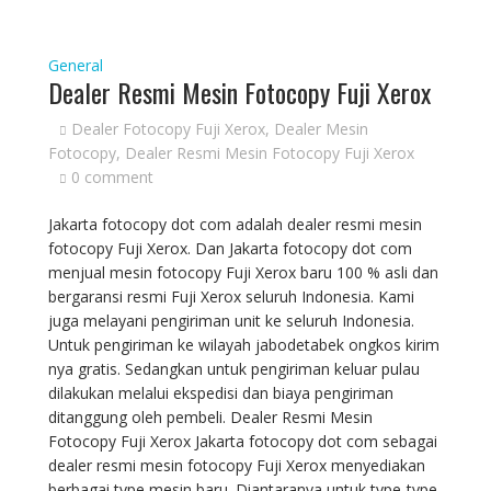
General
Dealer Resmi Mesin Fotocopy Fuji Xerox
Dealer Fotocopy Fuji Xerox
,
Dealer Mesin
Fotocopy
,
Dealer Resmi Mesin Fotocopy Fuji Xerox
0 comment
Jakarta fotocopy dot com adalah dealer resmi mesin
fotocopy Fuji Xerox. Dan Jakarta fotocopy dot com
menjual mesin fotocopy Fuji Xerox baru 100 % asli dan
bergaransi resmi Fuji Xerox seluruh Indonesia. Kami
juga melayani pengiriman unit ke seluruh Indonesia.
Untuk pengiriman ke wilayah jabodetabek ongkos kirim
nya gratis. Sedangkan untuk pengiriman keluar pulau
dilakukan melalui ekspedisi dan biaya pengiriman
ditanggung oleh pembeli. Dealer Resmi Mesin
Fotocopy Fuji Xerox Jakarta fotocopy dot com sebagai
dealer resmi mesin fotocopy Fuji Xerox menyediakan
berbagai type mesin baru. Diantaranya untuk type-type