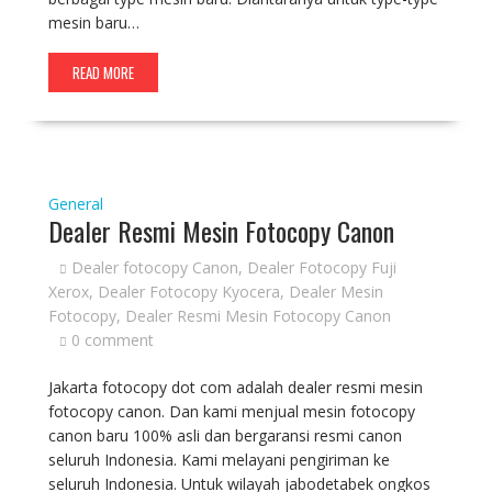
mesin baru…
READ MORE
General
Dealer Resmi Mesin Fotocopy Canon
Dealer fotocopy Canon
,
Dealer Fotocopy Fuji
Xerox
,
Dealer Fotocopy Kyocera
,
Dealer Mesin
Fotocopy
,
Dealer Resmi Mesin Fotocopy Canon
0 comment
Jakarta fotocopy dot com adalah dealer resmi mesin
fotocopy canon. Dan kami menjual mesin fotocopy
canon baru 100% asli dan bergaransi resmi canon
seluruh Indonesia. Kami melayani pengiriman ke
seluruh Indonesia. Untuk wilayah jabodetabek ongkos