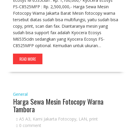
Ecosys M 6535cidn : Rp. 1,100,000,- Kyocera Ecosys
FS-C8525MFP : Rp. 2,500,000,- Harga Sewa Mesin
Fotocopy Warna Jakarta Barat Mesin fotocopy warna
tersebut diatas sudah bisa multifungsi, yaitu sudah bisa
copy, print, scan dan fax. Diantaranya mesin yang
sudah bisa support fax adalah Kyocera Ecosys
M6535cidn sedangkan yang Kyocera Ecosys FS-
C8525MFP optional. Kemudian untuk ukuran…
READ MORE
General
Harga Sewa Mesin Fotocopy Warna
Tambora
A5 A3
,
Kami Jakarta Fotocopy
,
LAN
,
print
0 comment