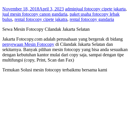
November 18, 2018
April 3, 2023
admin
jual fotocopy cipete jakarta
,
jual mesin fotocopy canon gandaria
,
paket usaha fotocopy lebak
bulus
,
rental fotocopy cipete jakatra
,
rental fotocopy gandaria
Sewa Mesin Fotocopy Cilandak Jakarta Selatan
Jakarta Fotocopy.com adalah perusahaan yang bergerak di bidang
penyewaan Mesin Fotocopy
di Cilandak Jakarta Selatan dan
sekitarnya. Banyak pilihan mesin fotocopy yang bisa anda sesuaikan
dengan kebutuhan kantor mulai dari copy saja, sampai dengan tipe
multifungsi (copy, Print, Scan dan Fax)
Temukan Solusi mesin fotocopy terbaikmu bersama kami