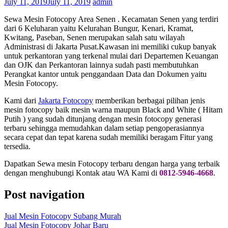
July 11, 2019
July 11, 2019
admin
Sewa Mesin Fotocopy Area Senen . Kecamatan Senen yang terdiri
dari 6 Keluharan yaitu Kelurahan Bungur, Kenari, Kramat,
Kwitang, Paseban, Senen merupakan salah satu wilayah
Administrasi di Jakarta Pusat.Kawasan ini memiliki cukup banyak
untuk perkantoran yang terkenal mulai dari Departemen Keuangan
dan OJK dan Perkantoran lainnya sudah pasti membutuhkan
Perangkat kantor untuk penggandaan Data dan Dokumen yaitu
Mesin Fotocopy.
Kami dari
Jakarta Fotocopy
memberikan berbagai pilihan jenis
mesin fotocopy baik mesin warna maupun Black and White ( Hitam
Putih ) yang sudah ditunjang dengan mesin fotocopy generasi
terbaru sehingga memudahkan dalam setiap pengoperasiannya
secara cepat dan tepat karena sudah memiliki beragam Fitur yang
tersedia.
Dapatkan Sewa mesin Fotocopy terbaru dengan harga yang terbaik
dengan menghubungi Kontak atau WA Kami di
0812-5946-4668
.
Post navigation
Jual Mesin Fotocopy Subang Murah
Jual Mesin Fotocopy Johar Baru