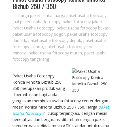
Bizhub 250 / 350
harga paket usaha
,
harga paket usaha fotocopy
,
jual paket usaha fotocopy
,
paket fotocopy jakarta
,
Paket Usaha Fotocopy
,
paket usaha fotocopy bekasi
,
paket usaha fotocopy bogor
,
paket usaha fotocopy
dan atk
,
paket usaha fotocopy depok
,
paket usaha
fotocopy jakarta
,
paket usaha fotocopy konica
minolta
,
paket usaha fotocopy murah
,
paket usaha
fotocopy tangerang
Paket Usaha Fotocopy
Konica Minolta Bizhub 250
350 merupakan produk yang
diperuntukkan bagi anda
yang akan membuka usaha fotocopy center dengan
mesin Konica Minolta Bizhub 250 / 350. Harga
paket
usaha fotocopy
ini cukup terjangkau, dengan mesin
berkualitas dan bergaransi ditambah dengan paket
yang termasuk didalamnya ATK standar untuk usaha