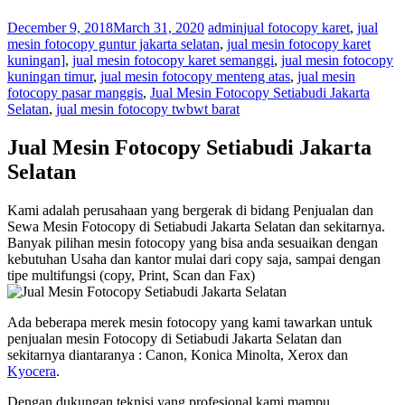
December 9, 2018
March 31, 2020
admin
jual fotocopy karet
,
jual
mesin fotocopy guntur jakarta selatan
,
jual mesin fotocopy karet
kuningan]
,
jual mesin fotocopy karet semanggi
,
jual mesin fotocopy
kuningan timur
,
jual mesin fotocopy menteng atas
,
jual mesin
fotocopy pasar manggis
,
Jual Mesin Fotocopy Setiabudi Jakarta
Selatan
,
jual mesin fotocopy twbwt barat
Jual Mesin Fotocopy Setiabudi Jakarta
Selatan
Kami adalah perusahaan yang bergerak di bidang Penjualan dan
Sewa Mesin Fotocopy di Setiabudi Jakarta Selatan dan sekitarnya.
Banyak pilihan mesin fotocopy yang bisa anda sesuaikan dengan
kebutuhan Usaha dan kantor mulai dari copy saja, sampai dengan
tipe multifungsi (copy, Print, Scan dan Fax)
Ada beberapa merek mesin fotocopy yang kami tawarkan untuk
penjualan mesin Fotocopy di Setiabudi Jakarta Selatan dan
sekitarnya diantaranya : Canon, Konica Minolta, Xerox dan
Kyocera
.
Dengan dukungan teknisi yang profesional kami mampu