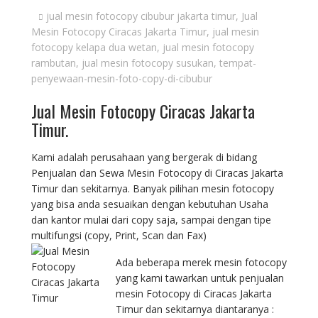
jual mesin fotocopy cibubur jakarta timur
,
Jual
Mesin Fotocopy Ciracas Jakarta Timur
,
jual mesin
fotocopy kelapa dua wetan
,
jual mesin fotocopy
rambutan
,
jual mesin fotocopy susukan
,
tempat-
penyewaan-mesin-foto-copy-di-cibubur
Jual Mesin Fotocopy Ciracas Jakarta
Timur.
Kami adalah perusahaan yang bergerak di bidang
Penjualan dan Sewa Mesin Fotocopy di Ciracas Jakarta
Timur dan sekitarnya. Banyak pilihan mesin fotocopy
yang bisa anda sesuaikan dengan kebutuhan Usaha
dan kantor mulai dari copy saja, sampai dengan tipe
multifungsi (copy, Print, Scan dan Fax)
Ada beberapa merek mesin fotocopy
yang kami tawarkan untuk penjualan
mesin Fotocopy di Ciracas Jakarta
Timur dan sekitarnya diantaranya :